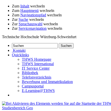
Zum
Inhalt
wechseln
Zum
Hauptmenü
wechseln
Zum
Navigationspfad
wechseln
Zur
Suche
wechseln
Zur
Sprachauswahl
wechseln
Zur
Servicenavigation
wechseln
Technische Hochschule Würzburg-Schweinfurt
Kontakt
Quicklinks
THWS Homepage
THWS International
IT Service Center
Bibliothek
Telefonverzeichnis
Bewerbung und Immatrikulation
Campusportal
E-Learning@THWS
Studienbereich Geo