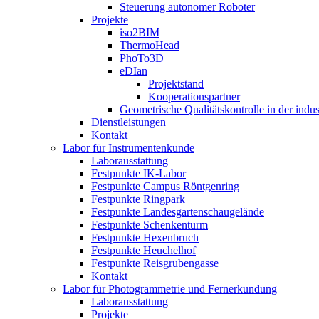
Steuerung autonomer Roboter
Projekte
iso2BIM
ThermoHead
PhoTo3D
eDIan
Projektstand
Kooperationspartner
Geometrische Qualitätskontrolle in der indu
Dienstleistungen
Kontakt
Labor für Instrumentenkunde
Laborausstattung
Festpunkte IK-Labor
Festpunkte Campus Röntgenring
Festpunkte Ringpark
Festpunkte Landesgartenschaugelände
Festpunkte Schenkenturm
Festpunkte Hexenbruch
Festpunkte Heuchelhof
Festpunkte Reisgrubengasse
Kontakt
Labor für Photogrammetrie und Fernerkundung
Laborausstattung
Projekte