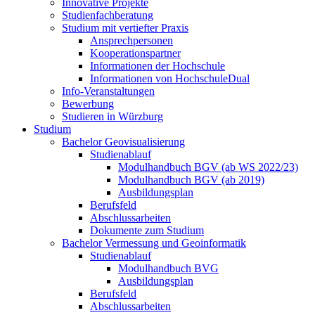
Innovative Projekte
Studienfachberatung
Studium mit vertiefter Praxis
Ansprechpersonen
Kooperationspartner
Informationen der Hochschule
Informationen von HochschuleDual
Info-Veranstaltungen
Bewerbung
Studieren in Würzburg
Studium
Bachelor Geovisualisierung
Studienablauf
Modulhandbuch BGV (ab WS 2022/23)
Modulhandbuch BGV (ab 2019)
Ausbildungsplan
Berufsfeld
Abschlussarbeiten
Dokumente zum Studium
Bachelor Vermessung und Geoinformatik
Studienablauf
Modulhandbuch BVG
Ausbildungsplan
Berufsfeld
Abschlussarbeiten