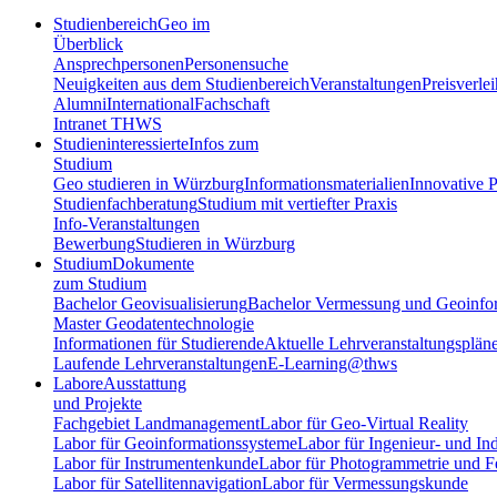
Studienbereich
Geo im
Überblick
Ansprechpersonen
Personensuche
Neuigkeiten aus dem Studienbereich
Veranstaltungen
Preisverle
Alumni
International
Fachschaft
Intranet THWS
Studieninteressierte
Infos zum
Studium
Geo studieren in Würzburg
Informationsmaterialien
Innovative P
Studienfachberatung
Studium mit vertiefter Praxis
Info-Veranstaltungen
Bewerbung
Studieren in Würzburg
Studium
Dokumente
zum Studium
Bachelor Geovisualisierung
Bachelor Vermessung und Geoinfo
Master Geodatentechnologie
Informationen für Studierende
Aktuelle Lehrveranstaltungsplän
Laufende Lehrveranstaltungen
E-Learning@thws
Labore
Ausstattung
und Projekte
Fachgebiet Landmanagement
Labor für Geo-Virtual Reality
Labor für Geoinformationssysteme
Labor für Ingenieur- und In
Labor für Instrumentenkunde
Labor für Photogrammetrie und 
Labor für Satellitennavigation
Labor für Vermessungskunde