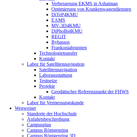
Verbesserung EKMS in Ashaiman
Optimierung von Krankenwagendiensten
DiTeP4KMU
EAMS
MV-3D4KMU
DiPhoBi4KMU
REGIT
Bybassos
Frankoniabrunnen
Technologietransfer
Kontakt
Labor für Satellitennavigation
Satellitennavigation
Laborausstattung
Testnetze
Projekte
Geodätischer Referenzpunkt der FHWS
Kontakt
Labor für Vermessungskunde
Wegweiser
Standorte der Hochschule
Anfahrtsbeschreibung
Campusplan
Campus Röntgenring
Campus Röntgenring 3D