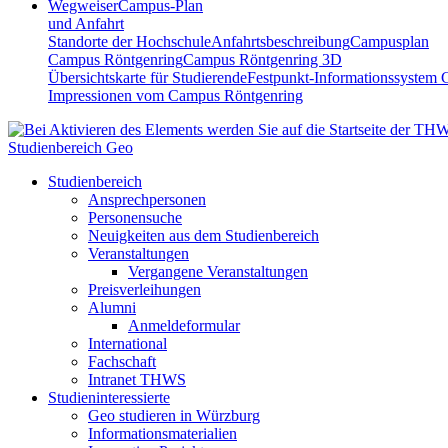
Wegweiser
Campus-Plan
und Anfahrt
Standorte der Hochschule
Anfahrtsbeschreibung
Campusplan
Campus Röntgenring
Campus Röntgenring 3D
Übersichtskarte für Studierende
Festpunkt-Informationssystem 
Impressionen vom Campus Röntgenring
Studienbereich Geo
Studienbereich
Ansprechpersonen
Personensuche
Neuigkeiten aus dem Studienbereich
Veranstaltungen
Vergangene Veranstaltungen
Preisverleihungen
Alumni
Anmeldeformular
International
Fachschaft
Intranet THWS
Studieninteressierte
Geo studieren in Würzburg
Informationsmaterialien