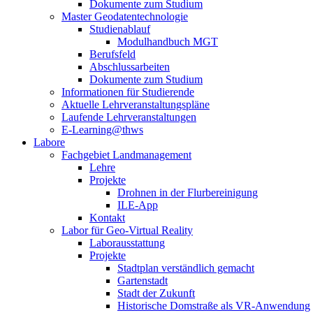
Dokumente zum Studium
Master Geodatentechnologie
Studienablauf
Modulhandbuch MGT
Berufsfeld
Abschlussarbeiten
Dokumente zum Studium
Informationen für Studierende
Aktuelle Lehrveranstaltungspläne
Laufende Lehrveranstaltungen
E-Learning@thws
Labore
Fachgebiet Landmanagement
Lehre
Projekte
Drohnen in der Flurbereinigung
ILE-App
Kontakt
Labor für Geo-Virtual Reality
Laborausstattung
Projekte
Stadtplan verständlich gemacht
Gartenstadt
Stadt der Zukunft
Historische Domstraße als VR-Anwendung