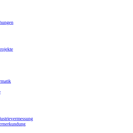
ihungen
rojekte
rmatik
e
dustrievermessung
Fernerkundung