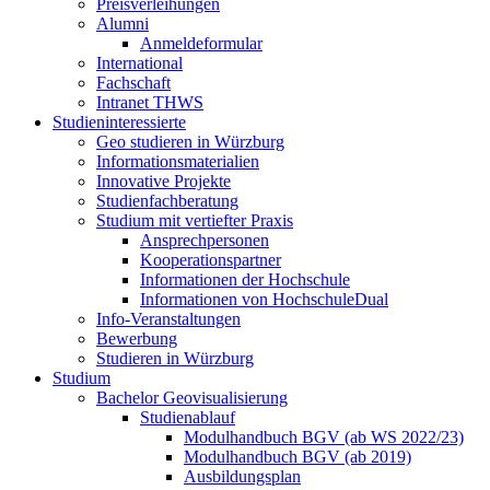
Preisverleihungen
Alumni
Anmeldeformular
International
Fachschaft
Intranet THWS
Studieninteressierte
Geo studieren in Würzburg
Informationsmaterialien
Innovative Projekte
Studienfachberatung
Studium mit vertiefter Praxis
Ansprechpersonen
Kooperationspartner
Informationen der Hochschule
Informationen von HochschuleDual
Info-Veranstaltungen
Bewerbung
Studieren in Würzburg
Studium
Bachelor Geovisualisierung
Studienablauf
Modulhandbuch BGV (ab WS 2022/23)
Modulhandbuch BGV (ab 2019)
Ausbildungsplan