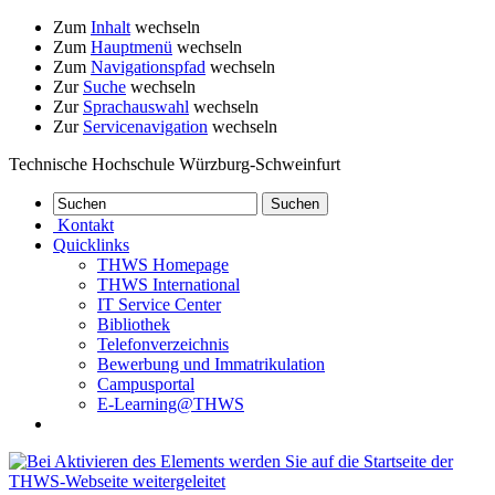
Zum
Inhalt
wechseln
Zum
Hauptmenü
wechseln
Zum
Navigationspfad
wechseln
Zur
Suche
wechseln
Zur
Sprachauswahl
wechseln
Zur
Servicenavigation
wechseln
Technische Hochschule Würzburg-Schweinfurt
Kontakt
Quicklinks
THWS Homepage
THWS International
IT Service Center
Bibliothek
Telefonverzeichnis
Bewerbung und Immatrikulation
Campusportal
E-Learning@THWS