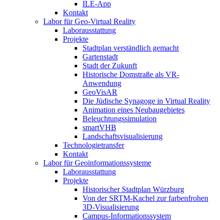
ILE-App
Kontakt
Labor für Geo-Virtual Reality
Laborausstattung
Projekte
Stadtplan verständlich gemacht
Gartenstadt
Stadt der Zukunft
Historische Domstraße als VR-
Anwendung
GeoVisAR
Die Jüdische Synagoge in Virtual Reality
Animation eines Neubaugebietes
Beleuchtungssimulation
smartVHB
Landschaftsvisualisierung
Technologietransfer
Kontakt
Labor für Geoinformationssysteme
Laborausstattung
Projekte
Historischer Stadtplan Würzburg
Von der SRTM-Kachel zur farbenfrohen
3D-Visualisierung
Campus-Informationssystem