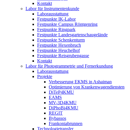
Kontakt
Labor für Instrumentenkunde
Laborausstattung
Festpunkte IK-Labor
Festpunkte Campus Röntgenring
Festpunkte Ringpark
Festpunkte Landesgartenschaugelände
Festpunkte Schenkenturm
Festpunkte Hexenbruch
Festpunkte Heuchelhof
Festpunkte Reisgrubengasse
Kontakt
Labor für Photogrammetrie und Fernerkundung
Laborausstattung
Projekte
Verbesserung EKMS in Ashaiman
Optimierung von Krankenwagendiensten
DiTeP4KMU
EAMS
MV-3D4KMU
DiPhoBi4KMU
REGIT
Bybassos
Frankoniabrunnen
Technologietransfer