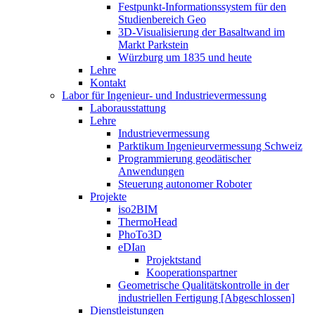
Festpunkt-Informationssystem für den
Studienbereich Geo
3D-Visualisierung der Basaltwand im
Markt Parkstein
Würzburg um 1835 und heute
Lehre
Kontakt
Labor für Ingenieur- und Industrievermessung
Laborausstattung
Lehre
Industrievermessung
Parktikum Ingenieurvermessung Schweiz
Programmierung geodätischer
Anwendungen
Steuerung autonomer Roboter
Projekte
iso2BIM
ThermoHead
PhoTo3D
eDIan
Projektstand
Kooperationspartner
Geometrische Qualitätskontrolle in der
industriellen Fertigung [Abgeschlossen]
Dienstleistungen