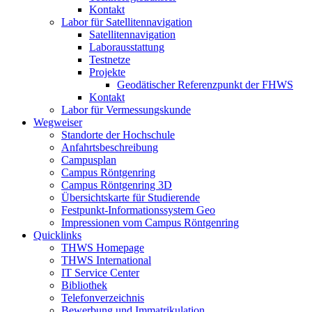
Kontakt
Labor für Satellitennavigation
Satellitennavigation
Laborausstattung
Testnetze
Projekte
Geodätischer Referenzpunkt der FHWS
Kontakt
Labor für Vermessungskunde
Wegweiser
Standorte der Hochschule
Anfahrtsbeschreibung
Campusplan
Campus Röntgenring
Campus Röntgenring 3D
Übersichtskarte für Studierende
Festpunkt-Informationssystem Geo
Impressionen vom Campus Röntgenring
Quicklinks
THWS Homepage
THWS International
IT Service Center
Bibliothek
Telefonverzeichnis
Bewerbung und Immatrikulation