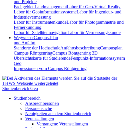
und Projekte
Fachgebiet Landmanagement
Labor für Geo-Virtual Reality
Labor für Geoinformationssysteme
Labor für Ingenieur- und
Industrievermessung
Labor für Instrumentenkunde
Labor für Photogrammetrie und
Fernerkundung
Labor für Satellitennavigation
Labor für Vermessungskunde
Wegweiser
Campus-Plan
und Anfahrt
Standorte der Hochschule
Anfahrtsbeschreibung
Campusplan
Campus Röntgenring
Campus Röntgenring 3D
Übersichtskarte für Studierende
Festpunkt-Informationssystem
Geo
Impressionen vom Campus Röntgenring
Studienbereich Geo
Studienbereich
Ansprechpersonen
Personensuche
Neuigkeiten aus dem Studienbereich
Veranstaltungen
Vergangene Veranstaltungen