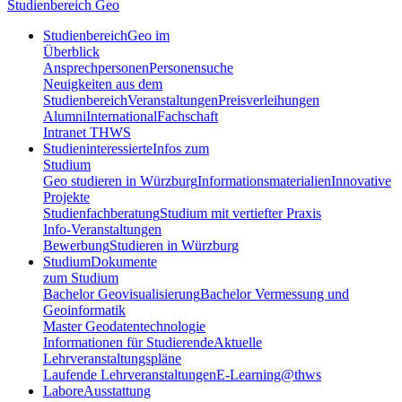
Studienbereich Geo
Studienbereich
Geo im
Überblick
Ansprechpersonen
Personensuche
Neuigkeiten aus dem
Studienbereich
Veranstaltungen
Preisverleihungen
Alumni
International
Fachschaft
Intranet THWS
Studieninteressierte
Infos zum
Studium
Geo studieren in Würzburg
Informationsmaterialien
Innovative
Projekte
Studienfachberatung
Studium mit vertiefter Praxis
Info-Veranstaltungen
Bewerbung
Studieren in Würzburg
Studium
Dokumente
zum Studium
Bachelor Geovisualisierung
Bachelor Vermessung und
Geoinformatik
Master Geodatentechnologie
Informationen für Studierende
Aktuelle
Lehrveranstaltungspläne
Laufende Lehrveranstaltungen
E-Learning@thws
Labore
Ausstattung