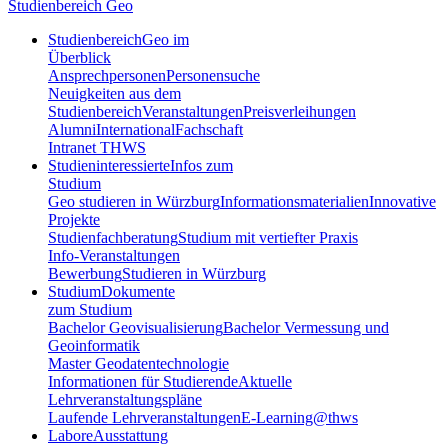
Studienbereich Geo
Studienbereich
Geo im
Überblick
Ansprechpersonen
Personensuche
Neuigkeiten aus dem
Studienbereich
Veranstaltungen
Preisverleihungen
Alumni
International
Fachschaft
Intranet THWS
Studieninteressierte
Infos zum
Studium
Geo studieren in Würzburg
Informationsmaterialien
Innovative
Projekte
Studienfachberatung
Studium mit vertiefter Praxis
Info-Veranstaltungen
Bewerbung
Studieren in Würzburg
Studium
Dokumente
zum Studium
Bachelor Geovisualisierung
Bachelor Vermessung und
Geoinformatik
Master Geodatentechnologie
Informationen für Studierende
Aktuelle
Lehrveranstaltungspläne
Laufende Lehrveranstaltungen
E-Learning@thws
Labore
Ausstattung