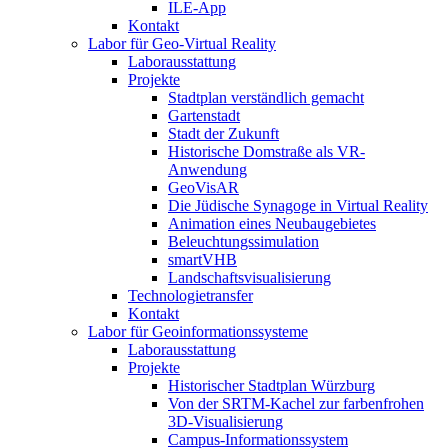
ILE-App
Kontakt
Labor für Geo-Virtual Reality
Laborausstattung
Projekte
Stadtplan verständlich gemacht
Gartenstadt
Stadt der Zukunft
Historische Domstraße als VR-
Anwendung
GeoVisAR
Die Jüdische Synagoge in Virtual Reality
Animation eines Neubaugebietes
Beleuchtungssimulation
smartVHB
Landschaftsvisualisierung
Technologietransfer
Kontakt
Labor für Geoinformationssysteme
Laborausstattung
Projekte
Historischer Stadtplan Würzburg
Von der SRTM-Kachel zur farbenfrohen
3D-Visualisierung
Campus-Informationssystem