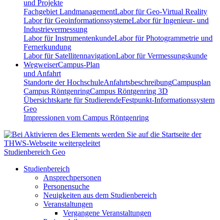
und Projekte
Fachgebiet Landmanagement
Labor für Geo-Virtual Reality
Labor für Geoinformationssysteme
Labor für Ingenieur- und
Industrievermessung
Labor für Instrumentenkunde
Labor für Photogrammetrie und
Fernerkundung
Labor für Satellitennavigation
Labor für Vermessungskunde
Wegweiser
Campus-Plan
und Anfahrt
Standorte der Hochschule
Anfahrtsbeschreibung
Campusplan
Campus Röntgenring
Campus Röntgenring 3D
Übersichtskarte für Studierende
Festpunkt-Informationssystem
Geo
Impressionen vom Campus Röntgenring
Studienbereich Geo
Studienbereich
Ansprechpersonen
Personensuche
Neuigkeiten aus dem Studienbereich
Veranstaltungen
Vergangene Veranstaltungen