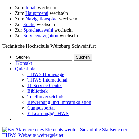
Zum
Inhalt
wechseln
Zum
Hauptmenü
wechseln
Zum
Navigationspfad
wechseln
Zur
Suche
wechseln
Zur
Sprachauswahl
wechseln
Zur
Servicenavigation
wechseln
Technische Hochschule Würzburg-Schweinfurt
Kontakt
Quicklinks
THWS Homepage
THWS International
IT Service Center
Bibliothek
Telefonverzeichnis
Bewerbung und Immatrikulation
Campusportal
E-Learning@THWS