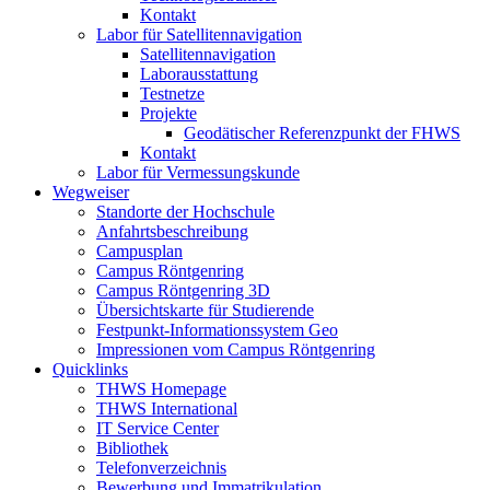
Kontakt
Labor für Satellitennavigation
Satellitennavigation
Laborausstattung
Testnetze
Projekte
Geodätischer Referenzpunkt der FHWS
Kontakt
Labor für Vermessungskunde
Wegweiser
Standorte der Hochschule
Anfahrtsbeschreibung
Campusplan
Campus Röntgenring
Campus Röntgenring 3D
Übersichtskarte für Studierende
Festpunkt-Informationssystem Geo
Impressionen vom Campus Röntgenring
Quicklinks
THWS Homepage
THWS International
IT Service Center
Bibliothek
Telefonverzeichnis
Bewerbung und Immatrikulation