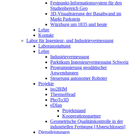
Festpunkt-Informationssystem für den
Studienbereich Geo
3D-Visualisierung der Basaltwand im
Markt Parkstein
Würzburg um 1835 und heute
Lehre
Kontakt
Labor für Ingenieur- und Industrievermessung
Laborausstattung
Lehre
Industrievermessung
Parktikum Ingenieurvermessung Schweiz
Programmierung geodätischer
Anwendungen
Steuerung autonomer Roboter
Projekte
iso2BIM
ThermoHead
PhoTo3D
eDIan
Projektstand
Kooperationspartner
Geometrische Qualitätskontrolle in der
industriellen Fertigung [Abgeschlossen]
Dienstleistungen