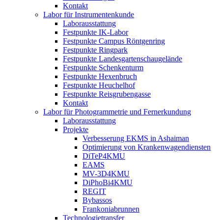
Kontakt
Labor für Instrumentenkunde
Laborausstattung
Festpunkte IK-Labor
Festpunkte Campus Röntgenring
Festpunkte Ringpark
Festpunkte Landesgartenschaugelände
Festpunkte Schenkenturm
Festpunkte Hexenbruch
Festpunkte Heuchelhof
Festpunkte Reisgrubengasse
Kontakt
Labor für Photogrammetrie und Fernerkundung
Laborausstattung
Projekte
Verbesserung EKMS in Ashaiman
Optimierung von Krankenwagendiensten
DiTeP4KMU
EAMS
MV-3D4KMU
DiPhoBi4KMU
REGIT
Bybassos
Frankoniabrunnen
Technologietransfer