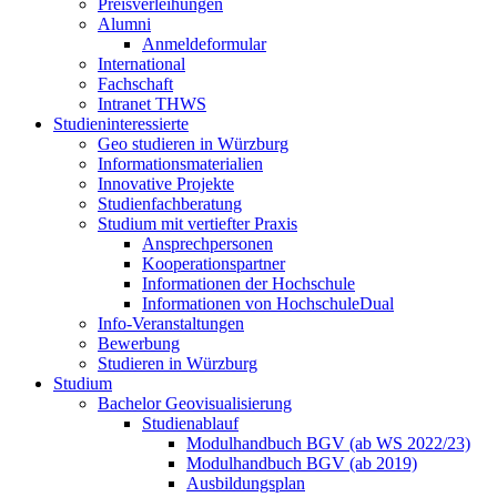
Preisverleihungen
Alumni
Anmeldeformular
International
Fachschaft
Intranet THWS
Studieninteressierte
Geo studieren in Würzburg
Informationsmaterialien
Innovative Projekte
Studienfachberatung
Studium mit vertiefter Praxis
Ansprechpersonen
Kooperationspartner
Informationen der Hochschule
Informationen von HochschuleDual
Info-Veranstaltungen
Bewerbung
Studieren in Würzburg
Studium
Bachelor Geovisualisierung
Studienablauf
Modulhandbuch BGV (ab WS 2022/23)
Modulhandbuch BGV (ab 2019)
Ausbildungsplan