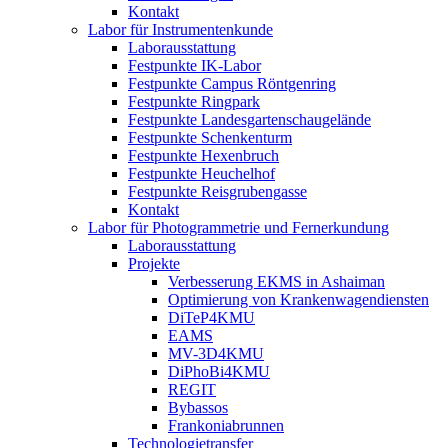
Kontakt
Labor für Instrumentenkunde
Laborausstattung
Festpunkte IK-Labor
Festpunkte Campus Röntgenring
Festpunkte Ringpark
Festpunkte Landesgartenschaugelände
Festpunkte Schenkenturm
Festpunkte Hexenbruch
Festpunkte Heuchelhof
Festpunkte Reisgrubengasse
Kontakt
Labor für Photogrammetrie und Fernerkundung
Laborausstattung
Projekte
Verbesserung EKMS in Ashaiman
Optimierung von Krankenwagendiensten
DiTeP4KMU
EAMS
MV-3D4KMU
DiPhoBi4KMU
REGIT
Bybassos
Frankoniabrunnen
Technologietransfer