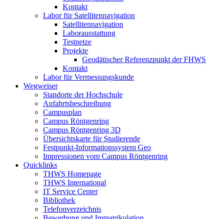
Kontakt
Labor für Satellitennavigation
Satellitennavigation
Laborausstattung
Testnetze
Projekte
Geodätischer Referenzpunkt der FHWS
Kontakt
Labor für Vermessungskunde
Wegweiser
Standorte der Hochschule
Anfahrtsbeschreibung
Campusplan
Campus Röntgenring
Campus Röntgenring 3D
Übersichtskarte für Studierende
Festpunkt-Informationssystem Geo
Impressionen vom Campus Röntgenring
Quicklinks
THWS Homepage
THWS International
IT Service Center
Bibliothek
Telefonverzeichnis
Bewerbung und Immatrikulation