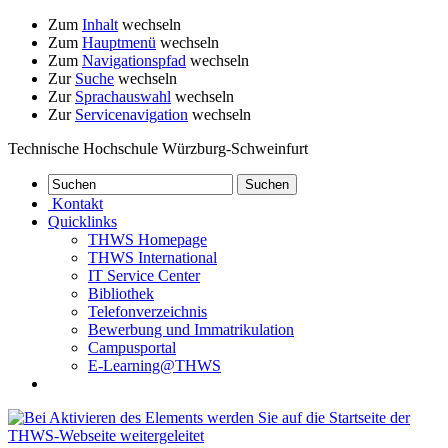
Zum
Inhalt
wechseln
Zum
Hauptmenü
wechseln
Zum
Navigationspfad
wechseln
Zur
Suche
wechseln
Zur
Sprachauswahl
wechseln
Zur
Servicenavigation
wechseln
Technische Hochschule Würzburg-Schweinfurt
Kontakt
Quicklinks
THWS Homepage
THWS International
IT Service Center
Bibliothek
Telefonverzeichnis
Bewerbung und Immatrikulation
Campusportal
E-Learning@THWS