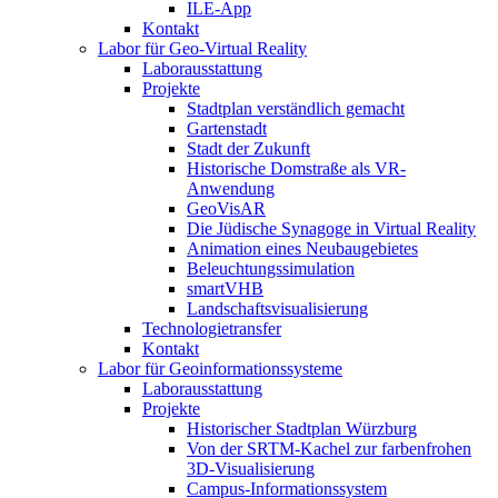
ILE-App
Kontakt
Labor für Geo-Virtual Reality
Laborausstattung
Projekte
Stadtplan verständlich gemacht
Gartenstadt
Stadt der Zukunft
Historische Domstraße als VR-
Anwendung
GeoVisAR
Die Jüdische Synagoge in Virtual Reality
Animation eines Neubaugebietes
Beleuchtungssimulation
smartVHB
Landschaftsvisualisierung
Technologietransfer
Kontakt
Labor für Geoinformationssysteme
Laborausstattung
Projekte
Historischer Stadtplan Würzburg
Von der SRTM-Kachel zur farbenfrohen
3D-Visualisierung
Campus-Informationssystem