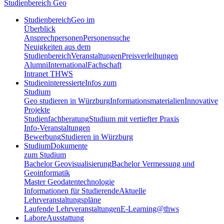
Studienbereich Geo
Studienbereich
Geo im
Überblick
Ansprechpersonen
Personensuche
Neuigkeiten aus dem
Studienbereich
Veranstaltungen
Preisverleihungen
Alumni
International
Fachschaft
Intranet THWS
Studieninteressierte
Infos zum
Studium
Geo studieren in Würzburg
Informationsmaterialien
Innovative
Projekte
Studienfachberatung
Studium mit vertiefter Praxis
Info-Veranstaltungen
Bewerbung
Studieren in Würzburg
Studium
Dokumente
zum Studium
Bachelor Geovisualisierung
Bachelor Vermessung und
Geoinformatik
Master Geodatentechnologie
Informationen für Studierende
Aktuelle
Lehrveranstaltungspläne
Laufende Lehrveranstaltungen
E-Learning@thws
Labore
Ausstattung