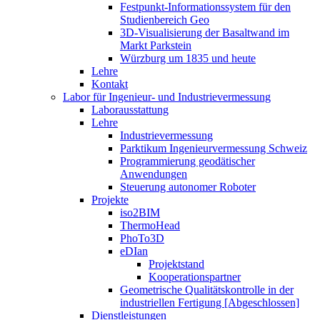
Festpunkt-Informationssystem für den
Studienbereich Geo
3D-Visualisierung der Basaltwand im
Markt Parkstein
Würzburg um 1835 und heute
Lehre
Kontakt
Labor für Ingenieur- und Industrievermessung
Laborausstattung
Lehre
Industrievermessung
Parktikum Ingenieurvermessung Schweiz
Programmierung geodätischer
Anwendungen
Steuerung autonomer Roboter
Projekte
iso2BIM
ThermoHead
PhoTo3D
eDIan
Projektstand
Kooperationspartner
Geometrische Qualitätskontrolle in der
industriellen Fertigung [Abgeschlossen]
Dienstleistungen