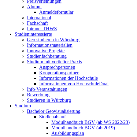
Preisverleihungen
Alumni
Anmeldeformular
International
Fachschaft
Intranet THWS
Studieninteressierte
Geo studieren in Würzburg
Informationsmaterialien
Innovative Projekte
Studienfachberatung
Studium mit vertiefter Praxis
Ansprechpersonen
Kooperationspartner
Informationen der Hochschule
Informationen von HochschuleDual
Info-Veranstaltungen
Bewerbung
Studieren in Würzburg
Studium
Bachelor Geovisualisierung
Studienablauf
Modulhandbuch BGV (ab WS 2022/23)
Modulhandbuch BGV (ab 2019)
Ausbildungsplan