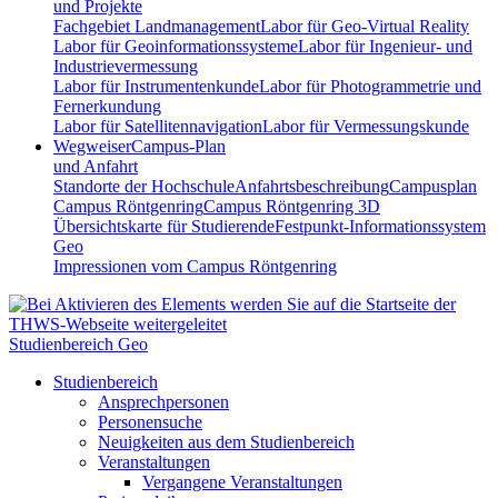
und Projekte
Fachgebiet Landmanagement
Labor für Geo-Virtual Reality
Labor für Geoinformationssysteme
Labor für Ingenieur- und
Industrievermessung
Labor für Instrumentenkunde
Labor für Photogrammetrie und
Fernerkundung
Labor für Satellitennavigation
Labor für Vermessungskunde
Wegweiser
Campus-Plan
und Anfahrt
Standorte der Hochschule
Anfahrtsbeschreibung
Campusplan
Campus Röntgenring
Campus Röntgenring 3D
Übersichtskarte für Studierende
Festpunkt-Informationssystem
Geo
Impressionen vom Campus Röntgenring
Studienbereich Geo
Studienbereich
Ansprechpersonen
Personensuche
Neuigkeiten aus dem Studienbereich
Veranstaltungen
Vergangene Veranstaltungen