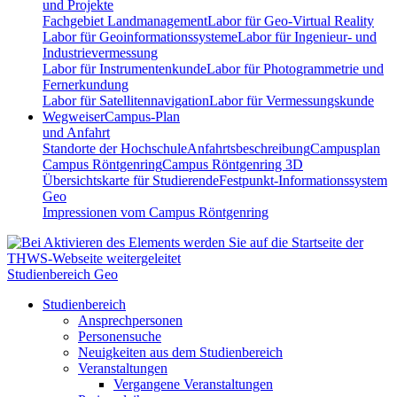
und Projekte
Fachgebiet Landmanagement
Labor für Geo-Virtual Reality
Labor für Geoinformationssysteme
Labor für Ingenieur- und
Industrievermessung
Labor für Instrumentenkunde
Labor für Photogrammetrie und
Fernerkundung
Labor für Satellitennavigation
Labor für Vermessungskunde
Wegweiser
Campus-Plan
und Anfahrt
Standorte der Hochschule
Anfahrtsbeschreibung
Campusplan
Campus Röntgenring
Campus Röntgenring 3D
Übersichtskarte für Studierende
Festpunkt-Informationssystem
Geo
Impressionen vom Campus Röntgenring
Studienbereich Geo
Studienbereich
Ansprechpersonen
Personensuche
Neuigkeiten aus dem Studienbereich
Veranstaltungen
Vergangene Veranstaltungen