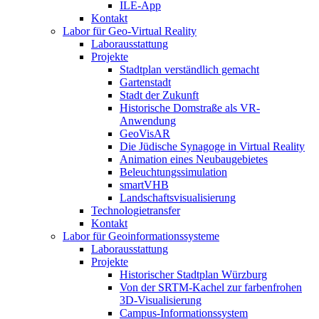
ILE-App
Kontakt
Labor für Geo-Virtual Reality
Laborausstattung
Projekte
Stadtplan verständlich gemacht
Gartenstadt
Stadt der Zukunft
Historische Domstraße als VR-
Anwendung
GeoVisAR
Die Jüdische Synagoge in Virtual Reality
Animation eines Neubaugebietes
Beleuchtungssimulation
smartVHB
Landschaftsvisualisierung
Technologietransfer
Kontakt
Labor für Geoinformationssysteme
Laborausstattung
Projekte
Historischer Stadtplan Würzburg
Von der SRTM-Kachel zur farbenfrohen
3D-Visualisierung
Campus-Informationssystem