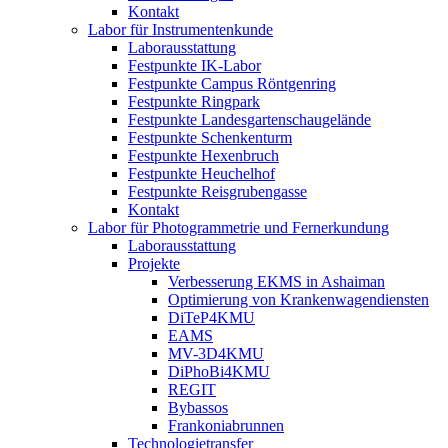
Kontakt
Labor für Instrumentenkunde
Laborausstattung
Festpunkte IK-Labor
Festpunkte Campus Röntgenring
Festpunkte Ringpark
Festpunkte Landesgartenschaugelände
Festpunkte Schenkenturm
Festpunkte Hexenbruch
Festpunkte Heuchelhof
Festpunkte Reisgrubengasse
Kontakt
Labor für Photogrammetrie und Fernerkundung
Laborausstattung
Projekte
Verbesserung EKMS in Ashaiman
Optimierung von Krankenwagendiensten
DiTeP4KMU
EAMS
MV-3D4KMU
DiPhoBi4KMU
REGIT
Bybassos
Frankoniabrunnen
Technologietransfer