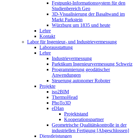
Festpunkt-Informationssystem für den
Studienbereich Geo
3D-Visualisierung der Basaltwand im
Markt Parkstein
Würzburg um 1835 und heute
Lehre
Kontakt
Labor für Ingenieur- und Industrievermessung
Laborausstattung
Lehre
Industrievermessung
Parktikum Ingenieurvermessung Schweiz
Programmierung geodätischer
Anwendungen
Steuerung autonomer Roboter
Projekte
iso2BIM
ThermoHead
PhoTo3D
eDIan
Projektstand
Kooperationspartner
Geometrische Qualitätskontrolle in der
industriellen Fertigung [Abgeschlossen]
Dienstleistungen