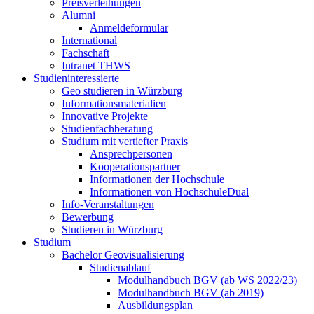
Preisverleihungen
Alumni
Anmeldeformular
International
Fachschaft
Intranet THWS
Studieninteressierte
Geo studieren in Würzburg
Informationsmaterialien
Innovative Projekte
Studienfachberatung
Studium mit vertiefter Praxis
Ansprechpersonen
Kooperationspartner
Informationen der Hochschule
Informationen von HochschuleDual
Info-Veranstaltungen
Bewerbung
Studieren in Würzburg
Studium
Bachelor Geovisualisierung
Studienablauf
Modulhandbuch BGV (ab WS 2022/23)
Modulhandbuch BGV (ab 2019)
Ausbildungsplan