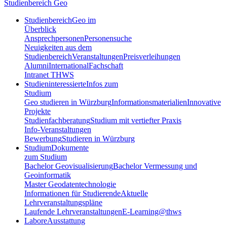
Studienbereich Geo
Studienbereich
Geo im
Überblick
Ansprechpersonen
Personensuche
Neuigkeiten aus dem
Studienbereich
Veranstaltungen
Preisverleihungen
Alumni
International
Fachschaft
Intranet THWS
Studieninteressierte
Infos zum
Studium
Geo studieren in Würzburg
Informationsmaterialien
Innovative
Projekte
Studienfachberatung
Studium mit vertiefter Praxis
Info-Veranstaltungen
Bewerbung
Studieren in Würzburg
Studium
Dokumente
zum Studium
Bachelor Geovisualisierung
Bachelor Vermessung und
Geoinformatik
Master Geodatentechnologie
Informationen für Studierende
Aktuelle
Lehrveranstaltungspläne
Laufende Lehrveranstaltungen
E-Learning@thws
Labore
Ausstattung