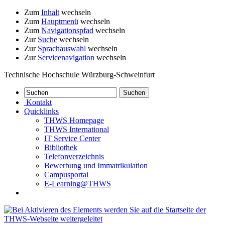
Zum
Inhalt
wechseln
Zum
Hauptmenü
wechseln
Zum
Navigationspfad
wechseln
Zur
Suche
wechseln
Zur
Sprachauswahl
wechseln
Zur
Servicenavigation
wechseln
Technische Hochschule Würzburg-Schweinfurt
Kontakt
Quicklinks
THWS Homepage
THWS International
IT Service Center
Bibliothek
Telefonverzeichnis
Bewerbung und Immatrikulation
Campusportal
E-Learning@THWS