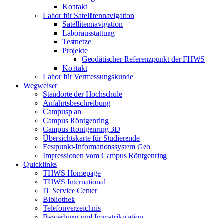
Kontakt
Labor für Satellitennavigation
Satellitennavigation
Laborausstattung
Testnetze
Projekte
Geodätischer Referenzpunkt der FHWS
Kontakt
Labor für Vermessungskunde
Wegweiser
Standorte der Hochschule
Anfahrtsbeschreibung
Campusplan
Campus Röntgenring
Campus Röntgenring 3D
Übersichtskarte für Studierende
Festpunkt-Informationssystem Geo
Impressionen vom Campus Röntgenring
Quicklinks
THWS Homepage
THWS International
IT Service Center
Bibliothek
Telefonverzeichnis
Bewerbung und Immatrikulation