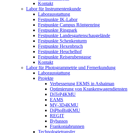
Kontakt
Labor für Instrumentenkunde
Laborausstattung
Festpunkte IK-Labor
Festpunkte Campus Röntgenring
Festpunkte Ringpark
Festpunkte Landesgartenschaugelände
Festpunkte Schenkenturm
Festpunkte Hexenbruch
Festpunkte Heuchelhof
Festpunkte Reisgrubengasse
Kontakt
Labor für Photogrammetrie und Fernerkundung
Laborausstattung
Projekte
Verbesserung EKMS in Ashaiman
Optimierung von Krankenwagendiensten
DiTeP4KMU
EAMS
MV-3D4KMU
DiPhoBi4KMU
REGIT
Bybassos
Frankoniabrunnen
Technologietransfer