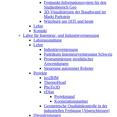
Festpunkt-Informationssystem für den
Studienbereich Geo
3D-Visualisierung der Basaltwand im
Markt Parkstein
Würzburg um 1835 und heute
Lehre
Kontakt
Labor für Ingenieur- und Industrievermessung
Laborausstattung
Lehre
Industrievermessung
Parktikum Ingenieurvermessung Schweiz
Programmierung geodätischer
Anwendungen
Steuerung autonomer Roboter
Projekte
iso2BIM
ThermoHead
PhoTo3D
eDIan
Projektstand
Kooperationspartner
Geometrische Qualitätskontrolle in der
industriellen Fertigung [Abgeschlossen]
Dienstleistungen