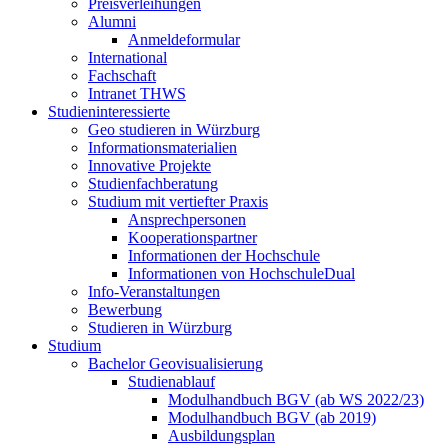
Preisverleihungen
Alumni
Anmeldeformular
International
Fachschaft
Intranet THWS
Studieninteressierte
Geo studieren in Würzburg
Informationsmaterialien
Innovative Projekte
Studienfachberatung
Studium mit vertiefter Praxis
Ansprechpersonen
Kooperationspartner
Informationen der Hochschule
Informationen von HochschuleDual
Info-Veranstaltungen
Bewerbung
Studieren in Würzburg
Studium
Bachelor Geovisualisierung
Studienablauf
Modulhandbuch BGV (ab WS 2022/23)
Modulhandbuch BGV (ab 2019)
Ausbildungsplan