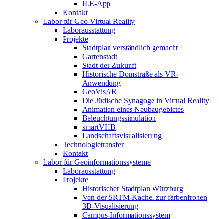
ILE-App
Kontakt
Labor für Geo-Virtual Reality
Laborausstattung
Projekte
Stadtplan verständlich gemacht
Gartenstadt
Stadt der Zukunft
Historische Domstraße als VR-
Anwendung
GeoVisAR
Die Jüdische Synagoge in Virtual Reality
Animation eines Neubaugebietes
Beleuchtungssimulation
smartVHB
Landschaftsvisualisierung
Technologietransfer
Kontakt
Labor für Geoinformationssysteme
Laborausstattung
Projekte
Historischer Stadtplan Würzburg
Von der SRTM-Kachel zur farbenfrohen
3D-Visualisierung
Campus-Informationssystem