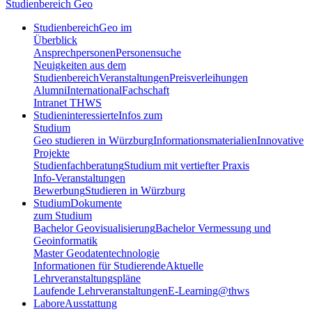
Studienbereich Geo
Studienbereich
Geo im
Überblick
Ansprechpersonen
Personensuche
Neuigkeiten aus dem
Studienbereich
Veranstaltungen
Preisverleihungen
Alumni
International
Fachschaft
Intranet THWS
Studieninteressierte
Infos zum
Studium
Geo studieren in Würzburg
Informationsmaterialien
Innovative
Projekte
Studienfachberatung
Studium mit vertiefter Praxis
Info-Veranstaltungen
Bewerbung
Studieren in Würzburg
Studium
Dokumente
zum Studium
Bachelor Geovisualisierung
Bachelor Vermessung und
Geoinformatik
Master Geodatentechnologie
Informationen für Studierende
Aktuelle
Lehrveranstaltungspläne
Laufende Lehrveranstaltungen
E-Learning@thws
Labore
Ausstattung