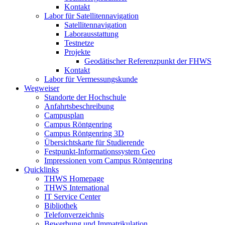
Kontakt
Labor für Satellitennavigation
Satellitennavigation
Laborausstattung
Testnetze
Projekte
Geodätischer Referenzpunkt der FHWS
Kontakt
Labor für Vermessungskunde
Wegweiser
Standorte der Hochschule
Anfahrtsbeschreibung
Campusplan
Campus Röntgenring
Campus Röntgenring 3D
Übersichtskarte für Studierende
Festpunkt-Informationssystem Geo
Impressionen vom Campus Röntgenring
Quicklinks
THWS Homepage
THWS International
IT Service Center
Bibliothek
Telefonverzeichnis
Bewerbung und Immatrikulation