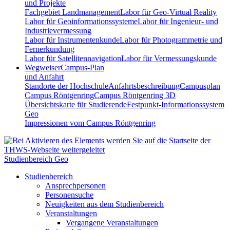
und Projekte
Fachgebiet Landmanagement
Labor für Geo-Virtual Reality
Labor für Geoinformationssysteme
Labor für Ingenieur- und
Industrievermessung
Labor für Instrumentenkunde
Labor für Photogrammetrie und
Fernerkundung
Labor für Satellitennavigation
Labor für Vermessungskunde
Wegweiser
Campus-Plan
und Anfahrt
Standorte der Hochschule
Anfahrtsbeschreibung
Campusplan
Campus Röntgenring
Campus Röntgenring 3D
Übersichtskarte für Studierende
Festpunkt-Informationssystem
Geo
Impressionen vom Campus Röntgenring
Studienbereich Geo
Studienbereich
Ansprechpersonen
Personensuche
Neuigkeiten aus dem Studienbereich
Veranstaltungen
Vergangene Veranstaltungen