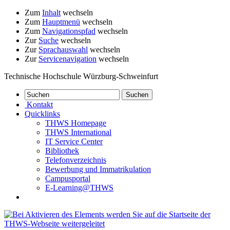
Zum
Inhalt
wechseln
Zum
Hauptmenü
wechseln
Zum
Navigationspfad
wechseln
Zur
Suche
wechseln
Zur
Sprachauswahl
wechseln
Zur
Servicenavigation
wechseln
Technische Hochschule Würzburg-Schweinfurt
Kontakt
Quicklinks
THWS Homepage
THWS International
IT Service Center
Bibliothek
Telefonverzeichnis
Bewerbung und Immatrikulation
Campusportal
E-Learning@THWS