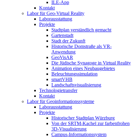
ILE-App
Kontakt
Labor für Geo-Virtual Reality
Laborausstattung
Projekte
Stadtplan verständlich gemacht
Gartenstadt
Stadt der Zukunft
Historische Domstraße als VR-
Anwendung
GeoVisAR
Die Jüdische Synagoge in Virtual Reality
Animation eines Neubaugebietes
Beleuchtungssimulation
smartVHB
Landschaftsvisualisierung
Technologietransfer
Kontakt
Labor für Geoinformationssysteme
Laborausstattung
Projekte
Historischer Stadtplan Würzburg
Von der SRTM-Kachel zur farbenfrohen
3D-Visualisierung
Campus-Informationssystem