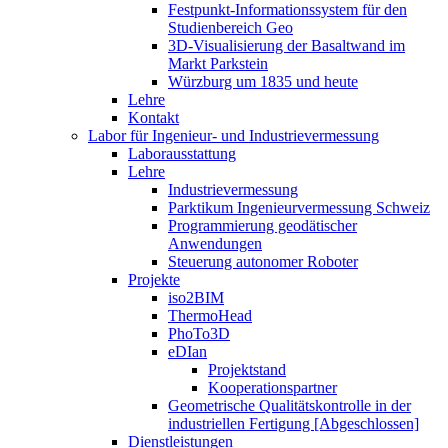
Festpunkt-Informationssystem für den
Studienbereich Geo
3D-Visualisierung der Basaltwand im
Markt Parkstein
Würzburg um 1835 und heute
Lehre
Kontakt
Labor für Ingenieur- und Industrievermessung
Laborausstattung
Lehre
Industrievermessung
Parktikum Ingenieurvermessung Schweiz
Programmierung geodätischer
Anwendungen
Steuerung autonomer Roboter
Projekte
iso2BIM
ThermoHead
PhoTo3D
eDIan
Projektstand
Kooperationspartner
Geometrische Qualitätskontrolle in der
industriellen Fertigung [Abgeschlossen]
Dienstleistungen