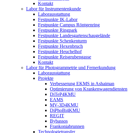
Kontakt
Labor für Instrumentenkunde
Laborausstattung
Festpunkte IK-Labor
Festpunkte Campus Röntgenring
Festpunkte Ringpark
Festpunkte Landesgartenschaugelände
Festpunkte Schenkenturm
Festpunkte Hexenbruch
Festpunkte Heuchelhof
Festpunkte Reisgrubengasse
Kontakt
Labor für Photogrammetrie und Fernerkundung
Laborausstattung
Projekte
Verbesserung EKMS in Ashaiman
Optimierung von Krankenwagendiensten
DiTeP4KMU
EAMS
MV-3D4KMU
DiPhoBi4KMU
REGIT
Bybassos
Frankoniabrunnen
Technologietransfer