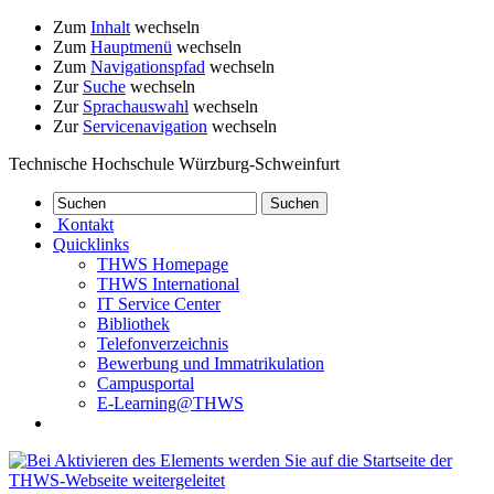
Zum
Inhalt
wechseln
Zum
Hauptmenü
wechseln
Zum
Navigationspfad
wechseln
Zur
Suche
wechseln
Zur
Sprachauswahl
wechseln
Zur
Servicenavigation
wechseln
Technische Hochschule Würzburg-Schweinfurt
Kontakt
Quicklinks
THWS Homepage
THWS International
IT Service Center
Bibliothek
Telefonverzeichnis
Bewerbung und Immatrikulation
Campusportal
E-Learning@THWS