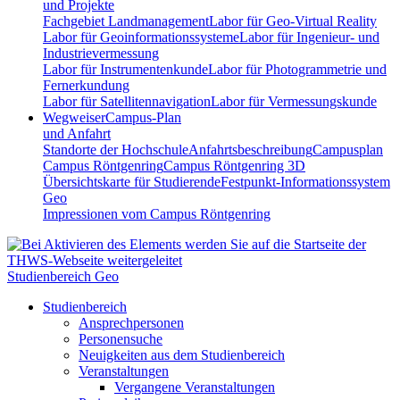
und Projekte
Fachgebiet Landmanagement
Labor für Geo-Virtual Reality
Labor für Geoinformationssysteme
Labor für Ingenieur- und
Industrievermessung
Labor für Instrumentenkunde
Labor für Photogrammetrie und
Fernerkundung
Labor für Satellitennavigation
Labor für Vermessungskunde
Wegweiser
Campus-Plan
und Anfahrt
Standorte der Hochschule
Anfahrtsbeschreibung
Campusplan
Campus Röntgenring
Campus Röntgenring 3D
Übersichtskarte für Studierende
Festpunkt-Informationssystem
Geo
Impressionen vom Campus Röntgenring
Studienbereich Geo
Studienbereich
Ansprechpersonen
Personensuche
Neuigkeiten aus dem Studienbereich
Veranstaltungen
Vergangene Veranstaltungen