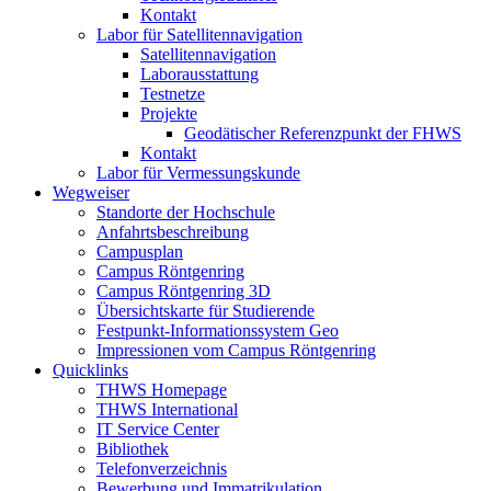
Kontakt
Labor für Satellitennavigation
Satellitennavigation
Laborausstattung
Testnetze
Projekte
Geodätischer Referenzpunkt der FHWS
Kontakt
Labor für Vermessungskunde
Wegweiser
Standorte der Hochschule
Anfahrtsbeschreibung
Campusplan
Campus Röntgenring
Campus Röntgenring 3D
Übersichtskarte für Studierende
Festpunkt-Informationssystem Geo
Impressionen vom Campus Röntgenring
Quicklinks
THWS Homepage
THWS International
IT Service Center
Bibliothek
Telefonverzeichnis
Bewerbung und Immatrikulation