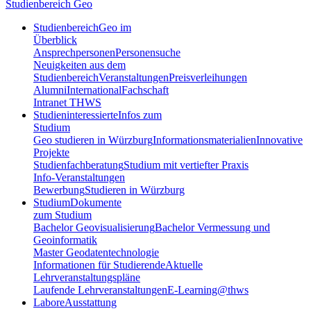
Studienbereich Geo
Studienbereich
Geo im
Überblick
Ansprechpersonen
Personensuche
Neuigkeiten aus dem
Studienbereich
Veranstaltungen
Preisverleihungen
Alumni
International
Fachschaft
Intranet THWS
Studieninteressierte
Infos zum
Studium
Geo studieren in Würzburg
Informationsmaterialien
Innovative
Projekte
Studienfachberatung
Studium mit vertiefter Praxis
Info-Veranstaltungen
Bewerbung
Studieren in Würzburg
Studium
Dokumente
zum Studium
Bachelor Geovisualisierung
Bachelor Vermessung und
Geoinformatik
Master Geodatentechnologie
Informationen für Studierende
Aktuelle
Lehrveranstaltungspläne
Laufende Lehrveranstaltungen
E-Learning@thws
Labore
Ausstattung