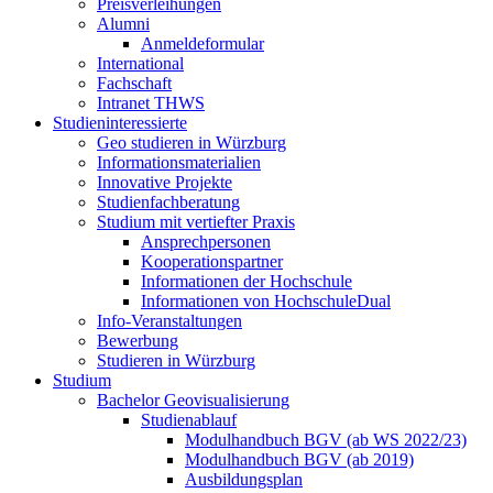
Preisverleihungen
Alumni
Anmeldeformular
International
Fachschaft
Intranet THWS
Studieninteressierte
Geo studieren in Würzburg
Informationsmaterialien
Innovative Projekte
Studienfachberatung
Studium mit vertiefter Praxis
Ansprechpersonen
Kooperationspartner
Informationen der Hochschule
Informationen von HochschuleDual
Info-Veranstaltungen
Bewerbung
Studieren in Würzburg
Studium
Bachelor Geovisualisierung
Studienablauf
Modulhandbuch BGV (ab WS 2022/23)
Modulhandbuch BGV (ab 2019)
Ausbildungsplan