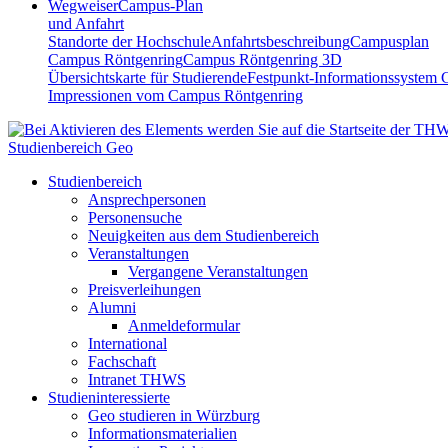
Wegweiser
Campus-Plan
und Anfahrt
Standorte der Hochschule
Anfahrtsbeschreibung
Campusplan
Campus Röntgenring
Campus Röntgenring 3D
Übersichtskarte für Studierende
Festpunkt-Informationssystem 
Impressionen vom Campus Röntgenring
Studienbereich Geo
Studienbereich
Ansprechpersonen
Personensuche
Neuigkeiten aus dem Studienbereich
Veranstaltungen
Vergangene Veranstaltungen
Preisverleihungen
Alumni
Anmeldeformular
International
Fachschaft
Intranet THWS
Studieninteressierte
Geo studieren in Würzburg
Informationsmaterialien