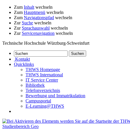
Zum
Inhalt
wechseln
Zum
Hauptmenü
wechseln
Zum
Navigationspfad
wechseln
Zur
Suche
wechseln
Zur
Sprachauswahl
wechseln
Zur
Servicenavigation
wechseln
Technische Hochschule Würzburg-Schweinfurt
Kontakt
Quicklinks
THWS Homepage
THWS International
IT Service Center
Bibliothek
Telefonverzeichnis
Bewerbung und Immatrikulation
Campusportal
E-Learning@THWS
Studienbereich Geo