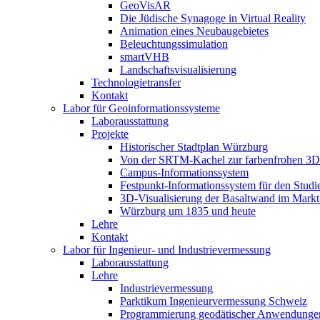
GeoVisAR
Die Jüdische Synagoge in Virtual Reality
Animation eines Neubaugebietes
Beleuchtungssimulation
smartVHB
Landschaftsvisualisierung
Technologietransfer
Kontakt
Labor für Geoinformationssysteme
Laborausstattung
Projekte
Historischer Stadtplan Würzburg
Von der SRTM-Kachel zur farbenfrohen 3D-
Campus-Informationssystem
Festpunkt-Informationssystem für den Stud
3D-Visualisierung der Basaltwand im Markt
Würzburg um 1835 und heute
Lehre
Kontakt
Labor für Ingenieur- und Industrievermessung
Laborausstattung
Lehre
Industrievermessung
Parktikum Ingenieurvermessung Schweiz
Programmierung geodätischer Anwendunge