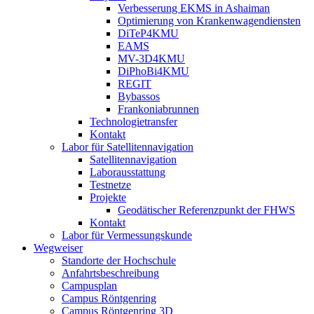
Verbesserung EKMS in Ashaiman
Optimierung von Krankenwagendiensten
DiTeP4KMU
EAMS
MV-3D4KMU
DiPhoBi4KMU
REGIT
Bybassos
Frankoniabrunnen
Technologietransfer
Kontakt
Labor für Satellitennavigation
Satellitennavigation
Laborausstattung
Testnetze
Projekte
Geodätischer Referenzpunkt der FHWS
Kontakt
Labor für Vermessungskunde
Wegweiser
Standorte der Hochschule
Anfahrtsbeschreibung
Campusplan
Campus Röntgenring
Campus Röntgenring 3D