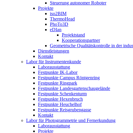
Steuerung autonomer Roboter
Projekte
iso2BIM
ThermoHead
PhoTo3D
eDIan
Projektstand
Kooperationspartner
Geometrische Qualitätskontrolle in der indu
Dienstleistungen
Kontakt
Labor für Instrumentenkunde
Laborausstattung
Festpunkte IK-Labor
Festpunkte Campus Röntgenring
Festpunkte Ringpark
Festpunkte Landesgartenschaugelände
Festpunkte Schenkenturm
Festpunkte Hexenbruch
Festpunkte Heuchelhof
Festpunkte Reisgrubengasse
Kontakt
Labor für Photogrammetrie und Fernerkundung
Laborausstattung
Projekte