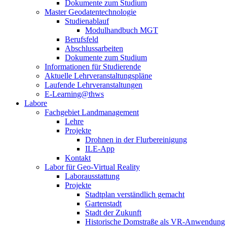
Dokumente zum Studium
Master Geodatentechnologie
Studienablauf
Modulhandbuch MGT
Berufsfeld
Abschlussarbeiten
Dokumente zum Studium
Informationen für Studierende
Aktuelle Lehrveranstaltungspläne
Laufende Lehrveranstaltungen
E-Learning@thws
Labore
Fachgebiet Landmanagement
Lehre
Projekte
Drohnen in der Flurbereinigung
ILE-App
Kontakt
Labor für Geo-Virtual Reality
Laborausstattung
Projekte
Stadtplan verständlich gemacht
Gartenstadt
Stadt der Zukunft
Historische Domstraße als VR-Anwendung