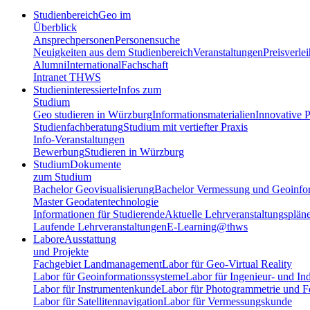
Studienbereich
Geo im
Überblick
Ansprechpersonen
Personensuche
Neuigkeiten aus dem Studienbereich
Veranstaltungen
Preisverle
Alumni
International
Fachschaft
Intranet THWS
Studieninteressierte
Infos zum
Studium
Geo studieren in Würzburg
Informationsmaterialien
Innovative P
Studienfachberatung
Studium mit vertiefter Praxis
Info-Veranstaltungen
Bewerbung
Studieren in Würzburg
Studium
Dokumente
zum Studium
Bachelor Geovisualisierung
Bachelor Vermessung und Geoinfo
Master Geodatentechnologie
Informationen für Studierende
Aktuelle Lehrveranstaltungsplän
Laufende Lehrveranstaltungen
E-Learning@thws
Labore
Ausstattung
und Projekte
Fachgebiet Landmanagement
Labor für Geo-Virtual Reality
Labor für Geoinformationssysteme
Labor für Ingenieur- und In
Labor für Instrumentenkunde
Labor für Photogrammetrie und 
Labor für Satellitennavigation
Labor für Vermessungskunde