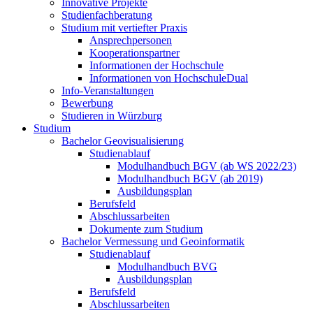
Innovative Projekte
Studienfachberatung
Studium mit vertiefter Praxis
Ansprechpersonen
Kooperationspartner
Informationen der Hochschule
Informationen von HochschuleDual
Info-Veranstaltungen
Bewerbung
Studieren in Würzburg
Studium
Bachelor Geovisualisierung
Studienablauf
Modulhandbuch BGV (ab WS 2022/23)
Modulhandbuch BGV (ab 2019)
Ausbildungsplan
Berufsfeld
Abschlussarbeiten
Dokumente zum Studium
Bachelor Vermessung und Geoinformatik
Studienablauf
Modulhandbuch BVG
Ausbildungsplan
Berufsfeld
Abschlussarbeiten