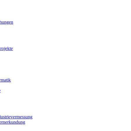
ihungen
rojekte
rmatik
e
dustrievermessung
Fernerkundung