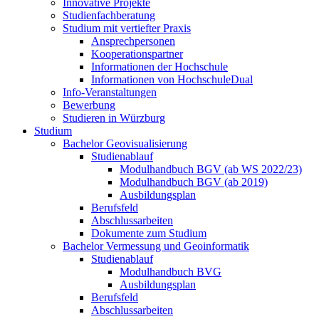
Innovative Projekte
Studienfachberatung
Studium mit vertiefter Praxis
Ansprechpersonen
Kooperationspartner
Informationen der Hochschule
Informationen von HochschuleDual
Info-Veranstaltungen
Bewerbung
Studieren in Würzburg
Studium
Bachelor Geovisualisierung
Studienablauf
Modulhandbuch BGV (ab WS 2022/23)
Modulhandbuch BGV (ab 2019)
Ausbildungsplan
Berufsfeld
Abschlussarbeiten
Dokumente zum Studium
Bachelor Vermessung und Geoinformatik
Studienablauf
Modulhandbuch BVG
Ausbildungsplan
Berufsfeld
Abschlussarbeiten