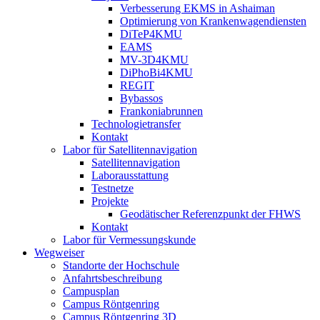
Verbesserung EKMS in Ashaiman
Optimierung von Krankenwagendiensten
DiTeP4KMU
EAMS
MV-3D4KMU
DiPhoBi4KMU
REGIT
Bybassos
Frankoniabrunnen
Technologietransfer
Kontakt
Labor für Satellitennavigation
Satellitennavigation
Laborausstattung
Testnetze
Projekte
Geodätischer Referenzpunkt der FHWS
Kontakt
Labor für Vermessungskunde
Wegweiser
Standorte der Hochschule
Anfahrtsbeschreibung
Campusplan
Campus Röntgenring
Campus Röntgenring 3D