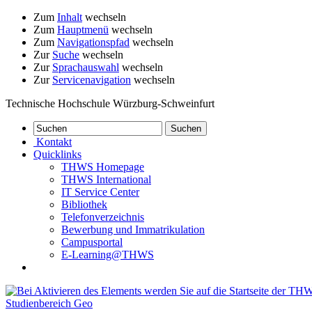
Zum
Inhalt
wechseln
Zum
Hauptmenü
wechseln
Zum
Navigationspfad
wechseln
Zur
Suche
wechseln
Zur
Sprachauswahl
wechseln
Zur
Servicenavigation
wechseln
Technische Hochschule Würzburg-Schweinfurt
Kontakt
Quicklinks
THWS Homepage
THWS International
IT Service Center
Bibliothek
Telefonverzeichnis
Bewerbung und Immatrikulation
Campusportal
E-Learning@THWS
Studienbereich Geo