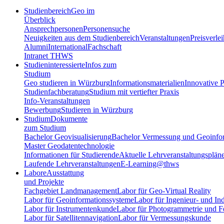
Studienbereich
Geo im
Überblick
Ansprechpersonen
Personensuche
Neuigkeiten aus dem Studienbereich
Veranstaltungen
Preisverle
Alumni
International
Fachschaft
Intranet THWS
Studieninteressierte
Infos zum
Studium
Geo studieren in Würzburg
Informationsmaterialien
Innovative P
Studienfachberatung
Studium mit vertiefter Praxis
Info-Veranstaltungen
Bewerbung
Studieren in Würzburg
Studium
Dokumente
zum Studium
Bachelor Geovisualisierung
Bachelor Vermessung und Geoinfo
Master Geodatentechnologie
Informationen für Studierende
Aktuelle Lehrveranstaltungsplän
Laufende Lehrveranstaltungen
E-Learning@thws
Labore
Ausstattung
und Projekte
Fachgebiet Landmanagement
Labor für Geo-Virtual Reality
Labor für Geoinformationssysteme
Labor für Ingenieur- und In
Labor für Instrumentenkunde
Labor für Photogrammetrie und 
Labor für Satellitennavigation
Labor für Vermessungskunde