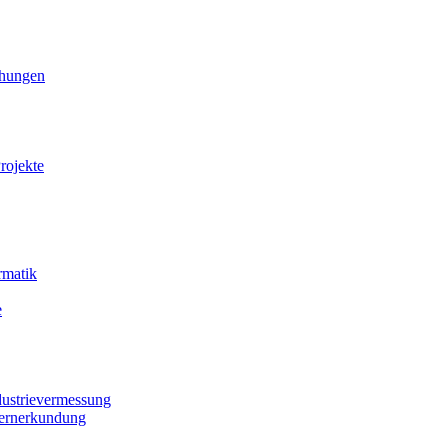
ihungen
rojekte
rmatik
e
dustrievermessung
Fernerkundung