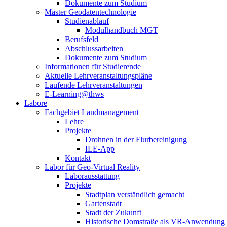
Dokumente zum Studium
Master Geodatentechnologie
Studienablauf
Modulhandbuch MGT
Berufsfeld
Abschlussarbeiten
Dokumente zum Studium
Informationen für Studierende
Aktuelle Lehrveranstaltungspläne
Laufende Lehrveranstaltungen
E-Learning@thws
Labore
Fachgebiet Landmanagement
Lehre
Projekte
Drohnen in der Flurbereinigung
ILE-App
Kontakt
Labor für Geo-Virtual Reality
Laborausstattung
Projekte
Stadtplan verständlich gemacht
Gartenstadt
Stadt der Zukunft
Historische Domstraße als VR-Anwendung