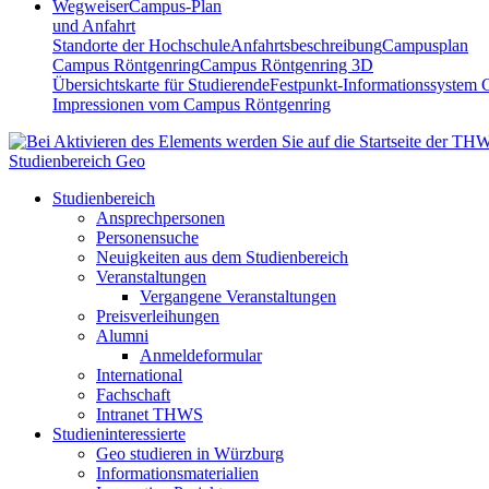
Wegweiser
Campus-Plan
und Anfahrt
Standorte der Hochschule
Anfahrtsbeschreibung
Campusplan
Campus Röntgenring
Campus Röntgenring 3D
Übersichtskarte für Studierende
Festpunkt-Informationssystem 
Impressionen vom Campus Röntgenring
Studienbereich Geo
Studienbereich
Ansprechpersonen
Personensuche
Neuigkeiten aus dem Studienbereich
Veranstaltungen
Vergangene Veranstaltungen
Preisverleihungen
Alumni
Anmeldeformular
International
Fachschaft
Intranet THWS
Studieninteressierte
Geo studieren in Würzburg
Informationsmaterialien