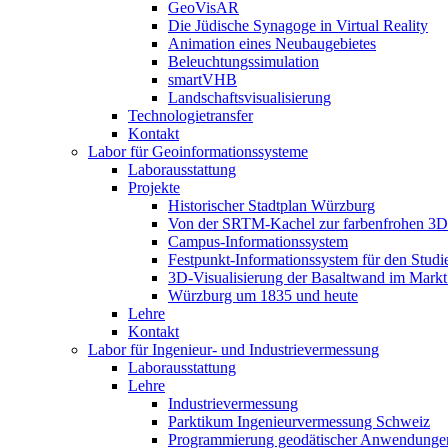
GeoVisAR
Die Jüdische Synagoge in Virtual Reality
Animation eines Neubaugebietes
Beleuchtungssimulation
smartVHB
Landschaftsvisualisierung
Technologietransfer
Kontakt
Labor für Geoinformationssysteme
Laborausstattung
Projekte
Historischer Stadtplan Würzburg
Von der SRTM-Kachel zur farbenfrohen 3D-
Campus-Informationssystem
Festpunkt-Informationssystem für den Stud
3D-Visualisierung der Basaltwand im Markt
Würzburg um 1835 und heute
Lehre
Kontakt
Labor für Ingenieur- und Industrievermessung
Laborausstattung
Lehre
Industrievermessung
Parktikum Ingenieurvermessung Schweiz
Programmierung geodätischer Anwendunge