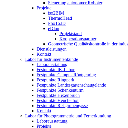
Steuerung autonomer Roboter
Projekte
iso2BIM
ThermoHead
PhoTo3D
eDIan
Projektstand
Kooperationspartner
Geometrische Qualitätskontrolle in der indu
Dienstleistungen
Kontakt
Labor für Instrumentenkunde
Laborausstattung
Festpunkte IK-Labor
Festpunkte Campus Röntgenring
Festpunkte Ringpark
Festpunkte Landesgartenschaugelände
Festpunkte Schenkenturm
Festpunkte Hexenbruch
Festpunkte Heuchelhof
Festpunkte Reisgrubengasse
Kontakt
Labor für Photogrammetrie und Fernerkundung
Laborausstattung
Projekte