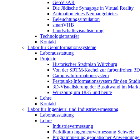
GeoVisAR
Die Jüdische Synagoge in Virtual Reality
Animation eines Neubaugebietes
Beleuchtungssimulation
smartVHB
Landschaftsvisualisierung
Technologietransfer
Kontakt
Labor für Geoinformationssysteme
Laborausstattung
Projekte
Historischer Stadtplan Würzburg
Von der SRTM-Kachel zur farbenfrohen 3D-
Campus-Informationssystem
Festpunkt-Informationssystem für den Stud
3D-Visualisierung der Basaltwand im Markt
Würzburg um 1835 und heute
Lehre
Kontakt
Labor für Ingenieur- und Industrievermessung
Laborausstattung
Lehre
Industrievermessung
Parktikum Ingenieurvermessung Schweiz
Programmierung geodätischer Anwendunge