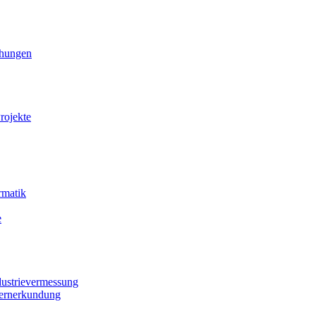
ihungen
rojekte
rmatik
e
dustrievermessung
Fernerkundung