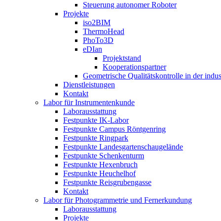
Steuerung autonomer Roboter
Projekte
iso2BIM
ThermoHead
PhoTo3D
eDIan
Projektstand
Kooperationspartner
Geometrische Qualitätskontrolle in der indu
Dienstleistungen
Kontakt
Labor für Instrumentenkunde
Laborausstattung
Festpunkte IK-Labor
Festpunkte Campus Röntgenring
Festpunkte Ringpark
Festpunkte Landesgartenschaugelände
Festpunkte Schenkenturm
Festpunkte Hexenbruch
Festpunkte Heuchelhof
Festpunkte Reisgrubengasse
Kontakt
Labor für Photogrammetrie und Fernerkundung
Laborausstattung
Projekte