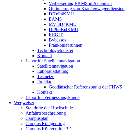
Verbesserung EKMS in Ashaiman
Optimierung von Krankenwagendiensten
DiTeP4KMU
EAMS
MV-3D4KMU
DiPhoBi4KMU
REGIT
Bybassos
Frankoniabrunnen
Technologietransfer
Kontakt
Labor für Satellitennavigation
Satellitennavigation
Laborausstattung
Testnetze
Projekte
Geodätischer Referenzpunkt der FHWS
Kontakt
Labor für Vermessungskunde
Wegweiser
Standorte der Hochschule
Anfahrtsbeschreibung
Campusplan
Campus Röntgenring
Campus Röntgenring 3D