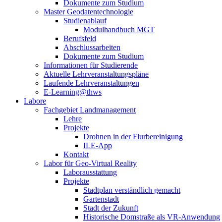
Dokumente zum Studium
Master Geodatentechnologie
Studienablauf
Modulhandbuch MGT
Berufsfeld
Abschlussarbeiten
Dokumente zum Studium
Informationen für Studierende
Aktuelle Lehrveranstaltungspläne
Laufende Lehrveranstaltungen
E-Learning@thws
Labore
Fachgebiet Landmanagement
Lehre
Projekte
Drohnen in der Flurbereinigung
ILE-App
Kontakt
Labor für Geo-Virtual Reality
Laborausstattung
Projekte
Stadtplan verständlich gemacht
Gartenstadt
Stadt der Zukunft
Historische Domstraße als VR-Anwendung