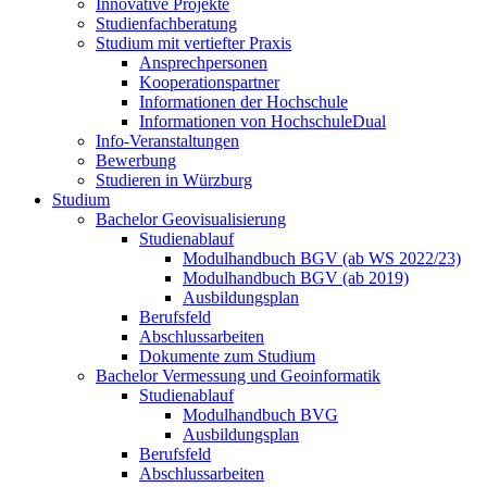
Innovative Projekte
Studienfachberatung
Studium mit vertiefter Praxis
Ansprechpersonen
Kooperationspartner
Informationen der Hochschule
Informationen von HochschuleDual
Info-Veranstaltungen
Bewerbung
Studieren in Würzburg
Studium
Bachelor Geovisualisierung
Studienablauf
Modulhandbuch BGV (ab WS 2022/23)
Modulhandbuch BGV (ab 2019)
Ausbildungsplan
Berufsfeld
Abschlussarbeiten
Dokumente zum Studium
Bachelor Vermessung und Geoinformatik
Studienablauf
Modulhandbuch BVG
Ausbildungsplan
Berufsfeld
Abschlussarbeiten