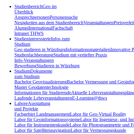
Studienbereich
Geo im
Überblick
Ansprechpersonen
Personensuche
Neuigkeiten aus dem Studienbereich
Veranstaltungen
Preisverle
Alumni
International
Fachschaft
Intranet THWS
Studieninteressierte
Infos zum
Studium
Geo studieren in Würzburg
Informationsmaterialien
Innovative P
Studienfachberatung
Studium mit vertiefter Praxis
Info-Veranstaltungen
Bewerbung
Studieren in Würzburg
Studium
Dokumente
zum Studium
Bachelor Geovisualisierung
Bachelor Vermessung und Geoinfo
Master Geodatentechnologie
Informationen für Studierende
Aktuelle Lehrveranstaltungsplän
Laufende Lehrveranstaltungen
E-Learning@thws
Labore
Ausstattung
und Projekte
Fachgebiet Landmanagement
Labor für Geo-Virtual Reality
Labor für Geoinformationssysteme
Labor für Ingenieur- und In
Labor für Instrumentenkunde
Labor für Photogrammetrie und 
Labor für Satellitennavigation
Labor für Vermessungskunde