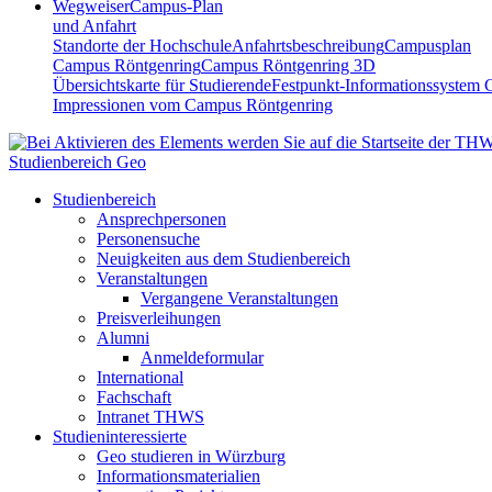
Wegweiser
Campus-Plan
und Anfahrt
Standorte der Hochschule
Anfahrtsbeschreibung
Campusplan
Campus Röntgenring
Campus Röntgenring 3D
Übersichtskarte für Studierende
Festpunkt-Informationssystem 
Impressionen vom Campus Röntgenring
Studienbereich Geo
Studienbereich
Ansprechpersonen
Personensuche
Neuigkeiten aus dem Studienbereich
Veranstaltungen
Vergangene Veranstaltungen
Preisverleihungen
Alumni
Anmeldeformular
International
Fachschaft
Intranet THWS
Studieninteressierte
Geo studieren in Würzburg
Informationsmaterialien