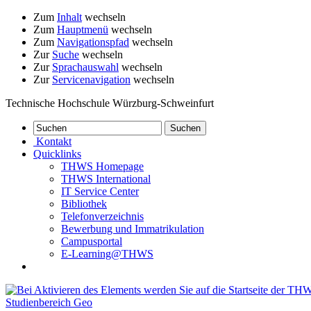
Zum
Inhalt
wechseln
Zum
Hauptmenü
wechseln
Zum
Navigationspfad
wechseln
Zur
Suche
wechseln
Zur
Sprachauswahl
wechseln
Zur
Servicenavigation
wechseln
Technische Hochschule Würzburg-Schweinfurt
Kontakt
Quicklinks
THWS Homepage
THWS International
IT Service Center
Bibliothek
Telefonverzeichnis
Bewerbung und Immatrikulation
Campusportal
E-Learning@THWS
Studienbereich Geo