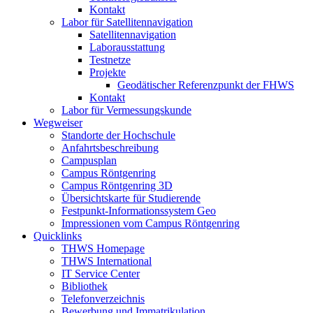
Kontakt
Labor für Satellitennavigation
Satellitennavigation
Laborausstattung
Testnetze
Projekte
Geodätischer Referenzpunkt der FHWS
Kontakt
Labor für Vermessungskunde
Wegweiser
Standorte der Hochschule
Anfahrtsbeschreibung
Campusplan
Campus Röntgenring
Campus Röntgenring 3D
Übersichtskarte für Studierende
Festpunkt-Informationssystem Geo
Impressionen vom Campus Röntgenring
Quicklinks
THWS Homepage
THWS International
IT Service Center
Bibliothek
Telefonverzeichnis
Bewerbung und Immatrikulation