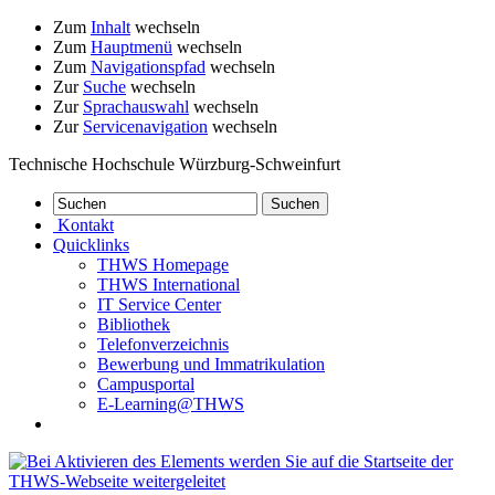
Zum
Inhalt
wechseln
Zum
Hauptmenü
wechseln
Zum
Navigationspfad
wechseln
Zur
Suche
wechseln
Zur
Sprachauswahl
wechseln
Zur
Servicenavigation
wechseln
Technische Hochschule Würzburg-Schweinfurt
Kontakt
Quicklinks
THWS Homepage
THWS International
IT Service Center
Bibliothek
Telefonverzeichnis
Bewerbung und Immatrikulation
Campusportal
E-Learning@THWS