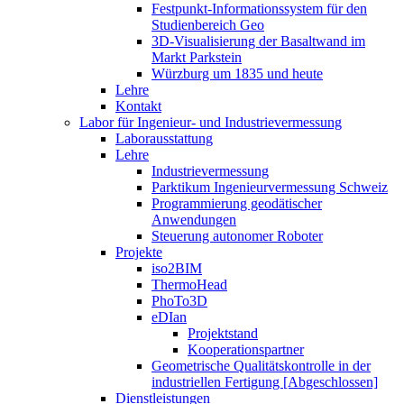
Festpunkt-Informationssystem für den
Studienbereich Geo
3D-Visualisierung der Basaltwand im
Markt Parkstein
Würzburg um 1835 und heute
Lehre
Kontakt
Labor für Ingenieur- und Industrievermessung
Laborausstattung
Lehre
Industrievermessung
Parktikum Ingenieurvermessung Schweiz
Programmierung geodätischer
Anwendungen
Steuerung autonomer Roboter
Projekte
iso2BIM
ThermoHead
PhoTo3D
eDIan
Projektstand
Kooperationspartner
Geometrische Qualitätskontrolle in der
industriellen Fertigung [Abgeschlossen]
Dienstleistungen