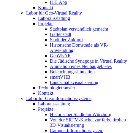
ILE-App
Kontakt
Labor für Geo-Virtual Reality
Laborausstattung
Projekte
Stadtplan verständlich gemacht
Gartenstadt
Stadt der Zukunft
Historische Domstraße als VR-
Anwendung
GeoVisAR
Die Jüdische Synagoge in Virtual Reality
Animation eines Neubaugebietes
Beleuchtungssimulation
smartVHB
Landschaftsvisualisierung
Technologietransfer
Kontakt
Labor für Geoinformationssysteme
Laborausstattung
Projekte
Historischer Stadtplan Würzburg
Von der SRTM-Kachel zur farbenfrohen
3D-Visualisierung
Campus-Informationssystem