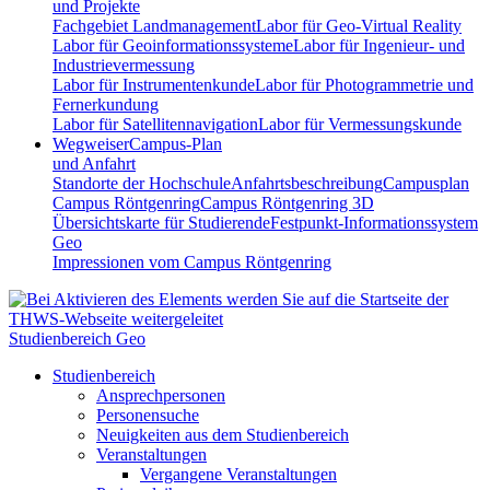
und Projekte
Fachgebiet Landmanagement
Labor für Geo-Virtual Reality
Labor für Geoinformationssysteme
Labor für Ingenieur- und
Industrievermessung
Labor für Instrumentenkunde
Labor für Photogrammetrie und
Fernerkundung
Labor für Satellitennavigation
Labor für Vermessungskunde
Wegweiser
Campus-Plan
und Anfahrt
Standorte der Hochschule
Anfahrtsbeschreibung
Campusplan
Campus Röntgenring
Campus Röntgenring 3D
Übersichtskarte für Studierende
Festpunkt-Informationssystem
Geo
Impressionen vom Campus Röntgenring
Studienbereich Geo
Studienbereich
Ansprechpersonen
Personensuche
Neuigkeiten aus dem Studienbereich
Veranstaltungen
Vergangene Veranstaltungen