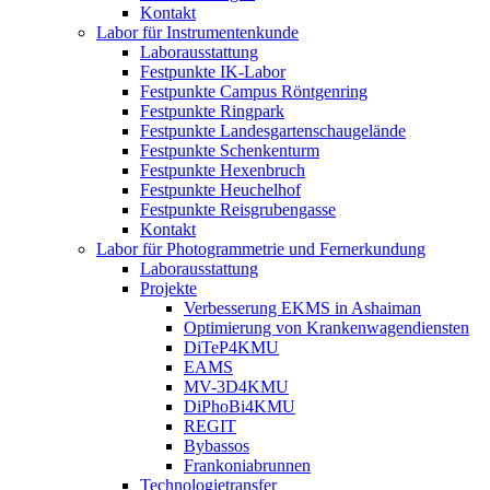
Kontakt
Labor für Instrumentenkunde
Laborausstattung
Festpunkte IK-Labor
Festpunkte Campus Röntgenring
Festpunkte Ringpark
Festpunkte Landesgartenschaugelände
Festpunkte Schenkenturm
Festpunkte Hexenbruch
Festpunkte Heuchelhof
Festpunkte Reisgrubengasse
Kontakt
Labor für Photogrammetrie und Fernerkundung
Laborausstattung
Projekte
Verbesserung EKMS in Ashaiman
Optimierung von Krankenwagendiensten
DiTeP4KMU
EAMS
MV-3D4KMU
DiPhoBi4KMU
REGIT
Bybassos
Frankoniabrunnen
Technologietransfer