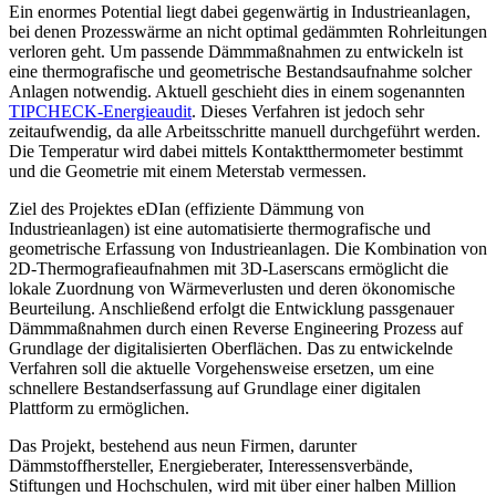
Ein enormes Potential liegt dabei gegenwärtig in Industrieanlagen,
bei denen Prozesswärme an nicht optimal gedämmten Rohrleitungen
verloren geht. Um passende Dämmmaßnahmen zu entwickeln ist
eine thermografische und geometrische Bestandsaufnahme solcher
Anlagen notwendig. Aktuell geschieht dies in einem sogenannten
TIPCHECK-Energieaudit
. Dieses Verfahren ist jedoch sehr
zeitaufwendig, da alle Arbeitsschritte manuell durchgeführt werden.
Die Temperatur wird dabei mittels Kontaktthermometer bestimmt
und die Geometrie mit einem Meterstab vermessen.
Ziel des Projektes eDIan (effiziente Dämmung von
Industrieanlagen) ist eine automatisierte thermografische und
geometrische Erfassung von Industrieanlagen. Die Kombination von
2D-Thermografieaufnahmen mit 3D-Laserscans ermöglicht die
lokale Zuordnung von Wärmeverlusten und deren ökonomische
Beurteilung. Anschließend erfolgt die Entwicklung passgenauer
Dämmmaßnahmen durch einen Reverse Engineering Prozess auf
Grundlage der digitalisierten Oberflächen. Das zu entwickelnde
Verfahren soll die aktuelle Vorgehensweise ersetzen, um eine
schnellere Bestandserfassung auf Grundlage einer digitalen
Plattform zu ermöglichen.
Das Projekt, bestehend aus neun Firmen, darunter
Dämmstoffhersteller, Energieberater, Interessensverbände,
Stiftungen und Hochschulen, wird mit über einer halben Million