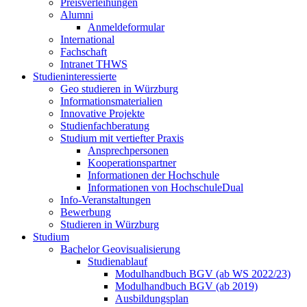
Preisverleihungen
Alumni
Anmeldeformular
International
Fachschaft
Intranet THWS
Studieninteressierte
Geo studieren in Würzburg
Informationsmaterialien
Innovative Projekte
Studienfachberatung
Studium mit vertiefter Praxis
Ansprechpersonen
Kooperationspartner
Informationen der Hochschule
Informationen von HochschuleDual
Info-Veranstaltungen
Bewerbung
Studieren in Würzburg
Studium
Bachelor Geovisualisierung
Studienablauf
Modulhandbuch BGV (ab WS 2022/23)
Modulhandbuch BGV (ab 2019)
Ausbildungsplan