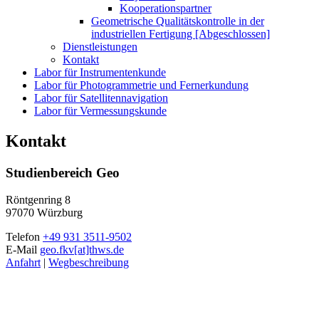
Kooperationspartner
Geometrische Qualitätskontrolle in der
industriellen Fertigung [Abgeschlossen]
Dienstleistungen
Kontakt
Labor für Instrumentenkunde
Labor für Photogrammetrie und Fernerkundung
Labor für Satellitennavigation
Labor für Vermessungskunde
Kontakt
Studienbereich Geo
Röntgenring 8
97070 Würzburg
Telefon
+49 931 3511-9502
E-Mail
geo.fkv[at]thws.de
Anfahrt
|
Wegbeschreibung