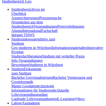
Studienbereich Geo
Studienbereich
Geo im
Überblick
Ansprechpersonen
Personensuche
Neuigkeiten aus dem
Studienbereich
Veranstaltungen
Preisverleihungen
Alumni
International
Fachschaft
Intranet THWS
Studieninteressierte
Infos zum
Studium
Geo studieren in Würzburg
Informationsmaterialien
Innovative
Projekte
Studienfachberatung
Studium mit vertiefter Praxis
Info-Veranstaltungen
Bewerbung
Studieren in Würzburg
Studium
Dokumente
zum Studium
Bachelor Geovisualisierung
Bachelor Vermessung und
Geoinformatik
Master Geodatentechnologie
Informationen für Studierende
Aktuelle
Lehrveranstaltungspläne
Laufende Lehrveranstaltungen
E-Learning@thws
Labore
Ausstattung