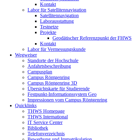
Kontakt
Labor für Satellitennavigation
Satellitennavigation
Laborausstattung
Testnetze
Projekte
Geodätischer Referenzpunkt der FHWS
Kontakt
Labor für Vermessungskunde
Wegweiser
Standorte der Hochschule
Anfahrtsbeschreibung
Campusplan
Campus Röntgenring
Campus Röntgenring 3D
Übersichtskarte für Studierende
Festpunkt-Informationssystem Geo
Impressionen vom Campus Röntgenring
Quicklinks
THWS Homepage
THWS International
IT Service Center
Bibliothek
Telefonverzeichnis
Bewerbung und Immatrikulation