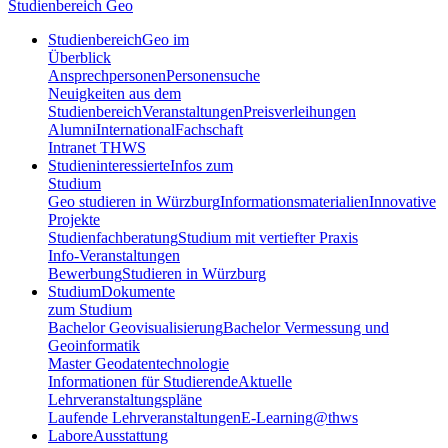
Studienbereich Geo
Studienbereich
Geo im
Überblick
Ansprechpersonen
Personensuche
Neuigkeiten aus dem
Studienbereich
Veranstaltungen
Preisverleihungen
Alumni
International
Fachschaft
Intranet THWS
Studieninteressierte
Infos zum
Studium
Geo studieren in Würzburg
Informationsmaterialien
Innovative
Projekte
Studienfachberatung
Studium mit vertiefter Praxis
Info-Veranstaltungen
Bewerbung
Studieren in Würzburg
Studium
Dokumente
zum Studium
Bachelor Geovisualisierung
Bachelor Vermessung und
Geoinformatik
Master Geodatentechnologie
Informationen für Studierende
Aktuelle
Lehrveranstaltungspläne
Laufende Lehrveranstaltungen
E-Learning@thws
Labore
Ausstattung