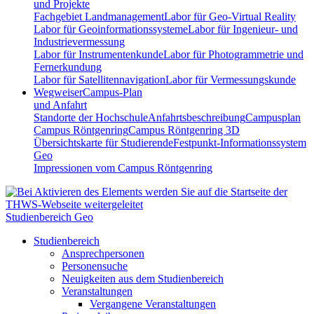
und Projekte
Fachgebiet Landmanagement
Labor für Geo-Virtual Reality
Labor für Geoinformationssysteme
Labor für Ingenieur- und
Industrievermessung
Labor für Instrumentenkunde
Labor für Photogrammetrie und
Fernerkundung
Labor für Satellitennavigation
Labor für Vermessungskunde
Wegweiser
Campus-Plan
und Anfahrt
Standorte der Hochschule
Anfahrtsbeschreibung
Campusplan
Campus Röntgenring
Campus Röntgenring 3D
Übersichtskarte für Studierende
Festpunkt-Informationssystem
Geo
Impressionen vom Campus Röntgenring
Studienbereich Geo
Studienbereich
Ansprechpersonen
Personensuche
Neuigkeiten aus dem Studienbereich
Veranstaltungen
Vergangene Veranstaltungen