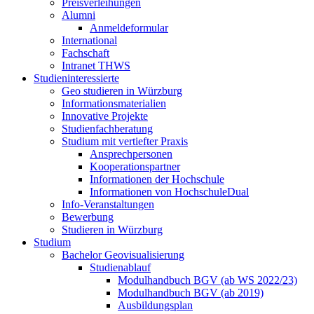
Preisverleihungen
Alumni
Anmeldeformular
International
Fachschaft
Intranet THWS
Studieninteressierte
Geo studieren in Würzburg
Informationsmaterialien
Innovative Projekte
Studienfachberatung
Studium mit vertiefter Praxis
Ansprechpersonen
Kooperationspartner
Informationen der Hochschule
Informationen von HochschuleDual
Info-Veranstaltungen
Bewerbung
Studieren in Würzburg
Studium
Bachelor Geovisualisierung
Studienablauf
Modulhandbuch BGV (ab WS 2022/23)
Modulhandbuch BGV (ab 2019)
Ausbildungsplan