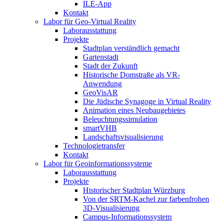
ILE-App
Kontakt
Labor für Geo-Virtual Reality
Laborausstattung
Projekte
Stadtplan verständlich gemacht
Gartenstadt
Stadt der Zukunft
Historische Domstraße als VR-
Anwendung
GeoVisAR
Die Jüdische Synagoge in Virtual Reality
Animation eines Neubaugebietes
Beleuchtungssimulation
smartVHB
Landschaftsvisualisierung
Technologietransfer
Kontakt
Labor für Geoinformationssysteme
Laborausstattung
Projekte
Historischer Stadtplan Würzburg
Von der SRTM-Kachel zur farbenfrohen
3D-Visualisierung
Campus-Informationssystem