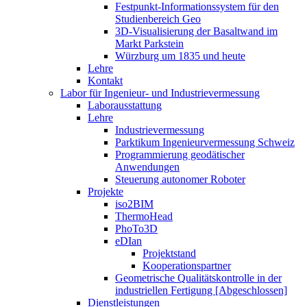
Festpunkt-Informationssystem für den
Studienbereich Geo
3D-Visualisierung der Basaltwand im
Markt Parkstein
Würzburg um 1835 und heute
Lehre
Kontakt
Labor für Ingenieur- und Industrievermessung
Laborausstattung
Lehre
Industrievermessung
Parktikum Ingenieurvermessung Schweiz
Programmierung geodätischer
Anwendungen
Steuerung autonomer Roboter
Projekte
iso2BIM
ThermoHead
PhoTo3D
eDIan
Projektstand
Kooperationspartner
Geometrische Qualitätskontrolle in der
industriellen Fertigung [Abgeschlossen]
Dienstleistungen