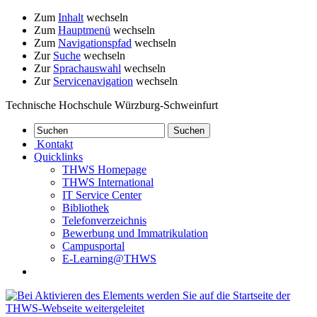
Zum
Inhalt
wechseln
Zum
Hauptmenü
wechseln
Zum
Navigationspfad
wechseln
Zur
Suche
wechseln
Zur
Sprachauswahl
wechseln
Zur
Servicenavigation
wechseln
Technische Hochschule Würzburg-Schweinfurt
Kontakt
Quicklinks
THWS Homepage
THWS International
IT Service Center
Bibliothek
Telefonverzeichnis
Bewerbung und Immatrikulation
Campusportal
E-Learning@THWS