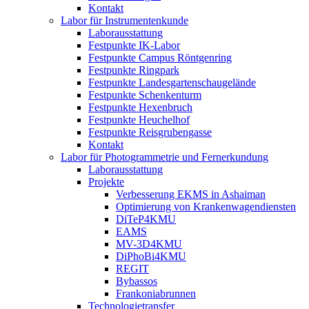
Kontakt
Labor für Instrumentenkunde
Laborausstattung
Festpunkte IK-Labor
Festpunkte Campus Röntgenring
Festpunkte Ringpark
Festpunkte Landesgartenschaugelände
Festpunkte Schenkenturm
Festpunkte Hexenbruch
Festpunkte Heuchelhof
Festpunkte Reisgrubengasse
Kontakt
Labor für Photogrammetrie und Fernerkundung
Laborausstattung
Projekte
Verbesserung EKMS in Ashaiman
Optimierung von Krankenwagendiensten
DiTeP4KMU
EAMS
MV-3D4KMU
DiPhoBi4KMU
REGIT
Bybassos
Frankoniabrunnen
Technologietransfer