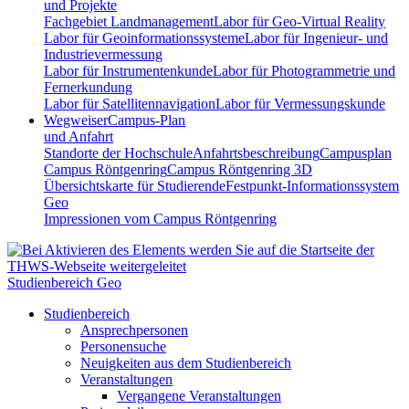
und Projekte
Fachgebiet Landmanagement
Labor für Geo-Virtual Reality
Labor für Geoinformationssysteme
Labor für Ingenieur- und
Industrievermessung
Labor für Instrumentenkunde
Labor für Photogrammetrie und
Fernerkundung
Labor für Satellitennavigation
Labor für Vermessungskunde
Wegweiser
Campus-Plan
und Anfahrt
Standorte der Hochschule
Anfahrtsbeschreibung
Campusplan
Campus Röntgenring
Campus Röntgenring 3D
Übersichtskarte für Studierende
Festpunkt-Informationssystem
Geo
Impressionen vom Campus Röntgenring
Studienbereich Geo
Studienbereich
Ansprechpersonen
Personensuche
Neuigkeiten aus dem Studienbereich
Veranstaltungen
Vergangene Veranstaltungen