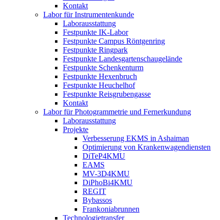
Kontakt
Labor für Instrumentenkunde
Laborausstattung
Festpunkte IK-Labor
Festpunkte Campus Röntgenring
Festpunkte Ringpark
Festpunkte Landesgartenschaugelände
Festpunkte Schenkenturm
Festpunkte Hexenbruch
Festpunkte Heuchelhof
Festpunkte Reisgrubengasse
Kontakt
Labor für Photogrammetrie und Fernerkundung
Laborausstattung
Projekte
Verbesserung EKMS in Ashaiman
Optimierung von Krankenwagendiensten
DiTeP4KMU
EAMS
MV-3D4KMU
DiPhoBi4KMU
REGIT
Bybassos
Frankoniabrunnen
Technologietransfer