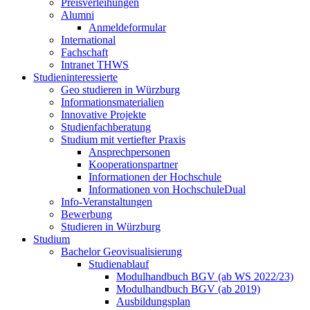
Preisverleihungen
Alumni
Anmeldeformular
International
Fachschaft
Intranet THWS
Studieninteressierte
Geo studieren in Würzburg
Informationsmaterialien
Innovative Projekte
Studienfachberatung
Studium mit vertiefter Praxis
Ansprechpersonen
Kooperationspartner
Informationen der Hochschule
Informationen von HochschuleDual
Info-Veranstaltungen
Bewerbung
Studieren in Würzburg
Studium
Bachelor Geovisualisierung
Studienablauf
Modulhandbuch BGV (ab WS 2022/23)
Modulhandbuch BGV (ab 2019)
Ausbildungsplan