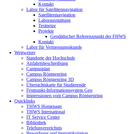
Kontakt
Labor für Satellitennavigation
Satellitennavigation
Laborausstattung
Testnetze
Projekte
Geodätischer Referenzpunkt der FHWS
Kontakt
Labor für Vermessungskunde
Wegweiser
Standorte der Hochschule
Anfahrtsbeschreibung
Campusplan
Campus Röntgenring
Campus Röntgenring 3D
Übersichtskarte für Studierende
Festpunkt-Informationssystem Geo
Impressionen vom Campus Röntgenring
Quicklinks
THWS Homepage
THWS International
IT Service Center
Bibliothek
Telefonverzeichnis
Bewerbung und Immatrikulation