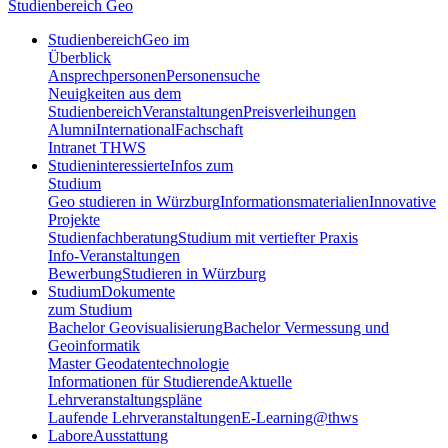
Studienbereich Geo
Studienbereich
Geo im
Überblick
Ansprechpersonen
Personensuche
Neuigkeiten aus dem
Studienbereich
Veranstaltungen
Preisverleihungen
Alumni
International
Fachschaft
Intranet THWS
Studieninteressierte
Infos zum
Studium
Geo studieren in Würzburg
Informationsmaterialien
Innovative
Projekte
Studienfachberatung
Studium mit vertiefter Praxis
Info-Veranstaltungen
Bewerbung
Studieren in Würzburg
Studium
Dokumente
zum Studium
Bachelor Geovisualisierung
Bachelor Vermessung und
Geoinformatik
Master Geodatentechnologie
Informationen für Studierende
Aktuelle
Lehrveranstaltungspläne
Laufende Lehrveranstaltungen
E-Learning@thws
Labore
Ausstattung