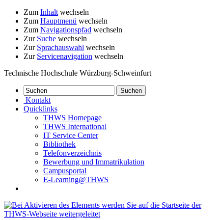
Zum
Inhalt
wechseln
Zum
Hauptmenü
wechseln
Zum
Navigationspfad
wechseln
Zur
Suche
wechseln
Zur
Sprachauswahl
wechseln
Zur
Servicenavigation
wechseln
Technische Hochschule Würzburg-Schweinfurt
Kontakt
Quicklinks
THWS Homepage
THWS International
IT Service Center
Bibliothek
Telefonverzeichnis
Bewerbung und Immatrikulation
Campusportal
E-Learning@THWS