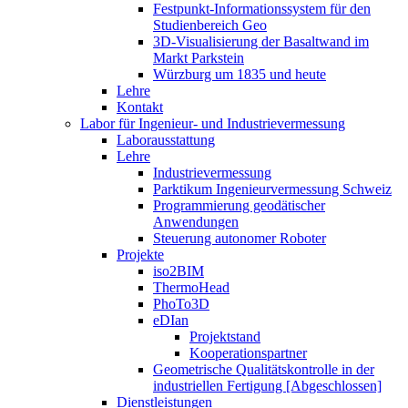
Festpunkt-Informationssystem für den
Studienbereich Geo
3D-Visualisierung der Basaltwand im
Markt Parkstein
Würzburg um 1835 und heute
Lehre
Kontakt
Labor für Ingenieur- und Industrievermessung
Laborausstattung
Lehre
Industrievermessung
Parktikum Ingenieurvermessung Schweiz
Programmierung geodätischer
Anwendungen
Steuerung autonomer Roboter
Projekte
iso2BIM
ThermoHead
PhoTo3D
eDIan
Projektstand
Kooperationspartner
Geometrische Qualitätskontrolle in der
industriellen Fertigung [Abgeschlossen]
Dienstleistungen