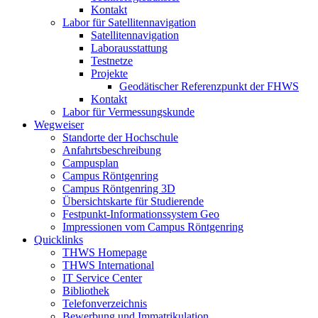
Kontakt
Labor für Satellitennavigation
Satellitennavigation
Laborausstattung
Testnetze
Projekte
Geodätischer Referenzpunkt der FHWS
Kontakt
Labor für Vermessungskunde
Wegweiser
Standorte der Hochschule
Anfahrtsbeschreibung
Campusplan
Campus Röntgenring
Campus Röntgenring 3D
Übersichtskarte für Studierende
Festpunkt-Informationssystem Geo
Impressionen vom Campus Röntgenring
Quicklinks
THWS Homepage
THWS International
IT Service Center
Bibliothek
Telefonverzeichnis
Bewerbung und Immatrikulation