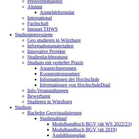
Preisverleihungen
Alumni
Anmeldeformular
International
Fachschaft
Intranet THWS
Studieninteressierte
Geo studieren in Würzburg
Informationsmaterialien
Innovative Projekte
Studienfachberatung
Studium mit vertiefter Praxis
Ansprechpersonen
Kooperationspartner
Informationen der Hochschule
Informationen von HochschuleDual
Info-Veranstaltungen
Bewerbung
Studieren in Würzburg
Studium
Bachelor Geovisualisierung
Studienablauf
Modulhandbuch BGV (ab WS 2022/23)
Modulhandbuch BGV (ab 2019)
Ausbildungsplan