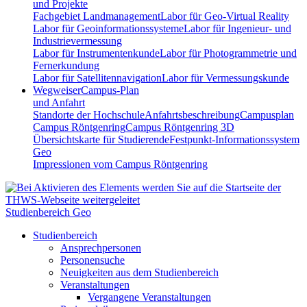
und Projekte
Fachgebiet Landmanagement
Labor für Geo-Virtual Reality
Labor für Geoinformationssysteme
Labor für Ingenieur- und
Industrievermessung
Labor für Instrumentenkunde
Labor für Photogrammetrie und
Fernerkundung
Labor für Satellitennavigation
Labor für Vermessungskunde
Wegweiser
Campus-Plan
und Anfahrt
Standorte der Hochschule
Anfahrtsbeschreibung
Campusplan
Campus Röntgenring
Campus Röntgenring 3D
Übersichtskarte für Studierende
Festpunkt-Informationssystem
Geo
Impressionen vom Campus Röntgenring
Studienbereich Geo
Studienbereich
Ansprechpersonen
Personensuche
Neuigkeiten aus dem Studienbereich
Veranstaltungen
Vergangene Veranstaltungen