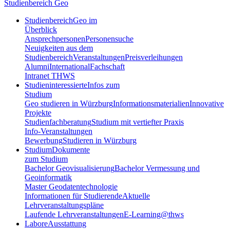
Studienbereich Geo
Studienbereich
Geo im
Überblick
Ansprechpersonen
Personensuche
Neuigkeiten aus dem
Studienbereich
Veranstaltungen
Preisverleihungen
Alumni
International
Fachschaft
Intranet THWS
Studieninteressierte
Infos zum
Studium
Geo studieren in Würzburg
Informationsmaterialien
Innovative
Projekte
Studienfachberatung
Studium mit vertiefter Praxis
Info-Veranstaltungen
Bewerbung
Studieren in Würzburg
Studium
Dokumente
zum Studium
Bachelor Geovisualisierung
Bachelor Vermessung und
Geoinformatik
Master Geodatentechnologie
Informationen für Studierende
Aktuelle
Lehrveranstaltungspläne
Laufende Lehrveranstaltungen
E-Learning@thws
Labore
Ausstattung