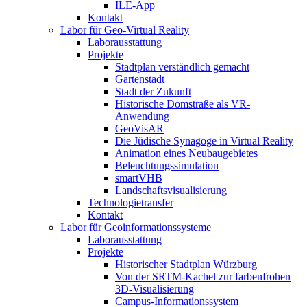
ILE-App
Kontakt
Labor für Geo-Virtual Reality
Laborausstattung
Projekte
Stadtplan verständlich gemacht
Gartenstadt
Stadt der Zukunft
Historische Domstraße als VR-
Anwendung
GeoVisAR
Die Jüdische Synagoge in Virtual Reality
Animation eines Neubaugebietes
Beleuchtungssimulation
smartVHB
Landschaftsvisualisierung
Technologietransfer
Kontakt
Labor für Geoinformationssysteme
Laborausstattung
Projekte
Historischer Stadtplan Würzburg
Von der SRTM-Kachel zur farbenfrohen
3D-Visualisierung
Campus-Informationssystem