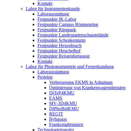
Kontakt
Labor für Instrumentenkunde
Laborausstattung
Festpunkte IK-Labor
Festpunkte Campus Röntgenring
Festpunkte Ringpark
Festpunkte Landesgartenschaugelände
Festpunkte Schenkenturm
Festpunkte Hexenbruch
Festpunkte Heuchelhof
Festpunkte Reisgrubengasse
Kontakt
Labor für Photogrammetrie und Fernerkundung
Laborausstattung
Projekte
Verbesserung EKMS in Ashaiman
Optimierung von Krankenwagendiensten
DiTeP4KMU
EAMS
MV-3D4KMU
DiPhoBi4KMU
REGIT
Bybassos
Frankoniabrunnen
Technologietransfer