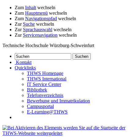
Zum
Inhalt
wechseln
Zum
Hauptmenü
wechseln
Zum
Navigationspfad
wechseln
Zur
Suche
wechseln
Zur
Sprachauswahl
wechseln
Zur
Servicenavigation
wechseln
Technische Hochschule Würzburg-Schweinfurt
Kontakt
Quicklinks
THWS Homepage
THWS International
IT Service Center
Bibliothek
Telefonverzeichnis
Bewerbung und Immatrikulation
Campusportal
E-Learning@THWS