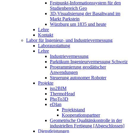
Festpunkt-Informationssystem für den
Studienbereich Geo
3D-Visualisierung der Basaltwand im
Markt Parkstein
Würzburg um 1835 und heute
Lehre
Kontakt
Labor für Ingenieur- und Industrievermessung
Laborausstattung
Lehre
Industrievermessung
Parktikum Ingenieurvermessung Schweiz
Programmierung geodätischer
Anwendungen
Steuerung autonomer Roboter
Projekte
iso2BIM
ThermoHead
PhoTo3D
eDIan
Projektstand
Kooperationspartner
Geometrische Qualitätskontrolle in der
industriellen Fertigung [Abgeschlossen]
Dienstleistungen