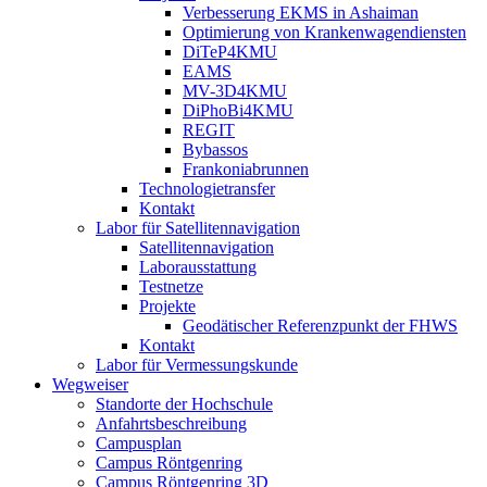
Verbesserung EKMS in Ashaiman
Optimierung von Krankenwagendiensten
DiTeP4KMU
EAMS
MV-3D4KMU
DiPhoBi4KMU
REGIT
Bybassos
Frankoniabrunnen
Technologietransfer
Kontakt
Labor für Satellitennavigation
Satellitennavigation
Laborausstattung
Testnetze
Projekte
Geodätischer Referenzpunkt der FHWS
Kontakt
Labor für Vermessungskunde
Wegweiser
Standorte der Hochschule
Anfahrtsbeschreibung
Campusplan
Campus Röntgenring
Campus Röntgenring 3D