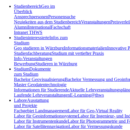
Studienbereich
Geo im
Überblick
Ansprechpersonen
Personensuche
Neuigkeiten aus dem Studienbereich
Veranstaltungen
Preisverle
Alumni
International
Fachschaft
Intranet THWS
Studieninteressierte
Infos zum
Studium
Geo studieren in Würzburg
Informationsmaterialien
Innovative P
Studienfachberatung
Studium mit vertiefter Praxis
Info-Veranstaltungen
Bewerbung
Studieren in Würzburg
Studium
Dokumente
zum Studium
Bachelor Geovisualisierung
Bachelor Vermessung und Geoinfo
Master Geodatentechnologie
Informationen für Studierende
Aktuelle Lehrveranstaltungsplän
Laufende Lehrveranstaltungen
E-Learning@thws
Labore
Ausstattung
und Projekte
Fachgebiet Landmanagement
Labor für Geo-Virtual Reality
Labor für Geoinformationssysteme
Labor für Ingenieur- und In
Labor für Instrumentenkunde
Labor für Photogrammetrie und 
Labor für Satellitennavigation
Labor für Vermessungskunde