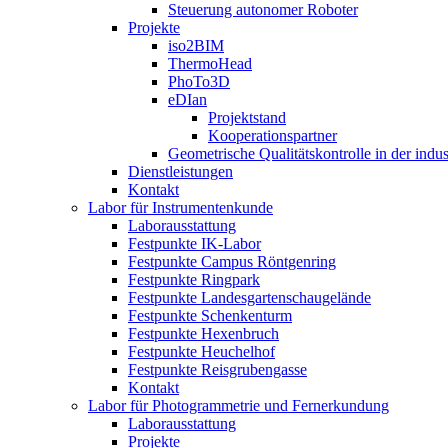
Steuerung autonomer Roboter
Projekte
iso2BIM
ThermoHead
PhoTo3D
eDIan
Projektstand
Kooperationspartner
Geometrische Qualitätskontrolle in der indu
Dienstleistungen
Kontakt
Labor für Instrumentenkunde
Laborausstattung
Festpunkte IK-Labor
Festpunkte Campus Röntgenring
Festpunkte Ringpark
Festpunkte Landesgartenschaugelände
Festpunkte Schenkenturm
Festpunkte Hexenbruch
Festpunkte Heuchelhof
Festpunkte Reisgrubengasse
Kontakt
Labor für Photogrammetrie und Fernerkundung
Laborausstattung
Projekte