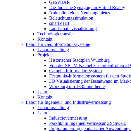
GeoVisAR
Die Jüdische Synagoge in Virtual Reality
Animation eines Neubaugebietes
Beleuchtungssimulation
smartVHB
Landschaftsvisualisierung
Technologietransfer
Kontakt
Labor für Geoinformationssysteme
Laborausstattung
Projekte
Historischer Stadtplan Würzburg
Von der SRTM-Kachel zur farbenfrohen 3D-
Campus-Informationssystem
Festpunkt-Informationssystem für den Stud
3D-Visualisierung der Basaltwand im Markt
Würzburg um 1835 und heute
Lehre
Kontakt
Labor für Ingenieur- und Industrievermessung
Laborausstattung
Lehre
Industrievermessung
Parktikum Ingenieurvermessung Schweiz
Programmierung geodätischer Anwendunge