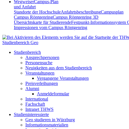
Wegweiser
Campus-Plan
und Anfahrt
Standorte der Hochschule
Anfahrtsbeschreibung
Campusplan
Campus Röntgenring
Campus Röntgenring 3D
Übersichtskarte für Studierende
Festpunkt-Informationssystem 
Impressionen vom Campus Röntgenring
Studienbereich Geo
Studienbereich
Ansprechpersonen
Personensuche
Neuigkeiten aus dem Studienbereich
Veranstaltungen
Vergangene Veranstaltungen
Preisverleihungen
Alumni
Anmeldeformular
International
Fachschaft
Intranet THWS
Studieninteressierte
Geo studieren in Würzburg
Informationsmaterialien