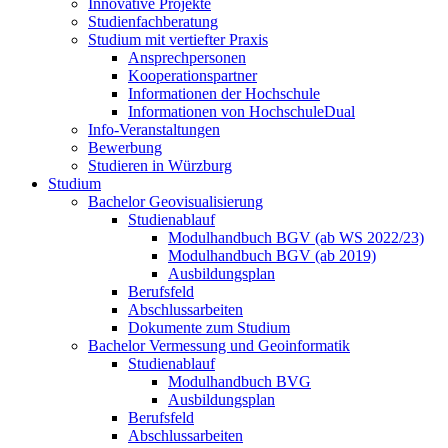
Innovative Projekte
Studienfachberatung
Studium mit vertiefter Praxis
Ansprechpersonen
Kooperationspartner
Informationen der Hochschule
Informationen von HochschuleDual
Info-Veranstaltungen
Bewerbung
Studieren in Würzburg
Studium
Bachelor Geovisualisierung
Studienablauf
Modulhandbuch BGV (ab WS 2022/23)
Modulhandbuch BGV (ab 2019)
Ausbildungsplan
Berufsfeld
Abschlussarbeiten
Dokumente zum Studium
Bachelor Vermessung und Geoinformatik
Studienablauf
Modulhandbuch BVG
Ausbildungsplan
Berufsfeld
Abschlussarbeiten