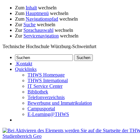
Zum
Inhalt
wechseln
Zum
Hauptmenü
wechseln
Zum
Navigationspfad
wechseln
Zur
Suche
wechseln
Zur
Sprachauswahl
wechseln
Zur
Servicenavigation
wechseln
Technische Hochschule Würzburg-Schweinfurt
Kontakt
Quicklinks
THWS Homepage
THWS International
IT Service Center
Bibliothek
Telefonverzeichnis
Bewerbung und Immatrikulation
Campusportal
E-Learning@THWS
Studienbereich Geo