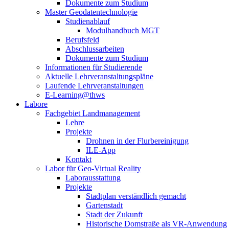
Dokumente zum Studium
Master Geodatentechnologie
Studienablauf
Modulhandbuch MGT
Berufsfeld
Abschlussarbeiten
Dokumente zum Studium
Informationen für Studierende
Aktuelle Lehrveranstaltungspläne
Laufende Lehrveranstaltungen
E-Learning@thws
Labore
Fachgebiet Landmanagement
Lehre
Projekte
Drohnen in der Flurbereinigung
ILE-App
Kontakt
Labor für Geo-Virtual Reality
Laborausstattung
Projekte
Stadtplan verständlich gemacht
Gartenstadt
Stadt der Zukunft
Historische Domstraße als VR-Anwendung