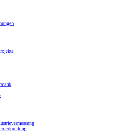
ihungen
rojekte
rmatik
e
dustrievermessung
Fernerkundung