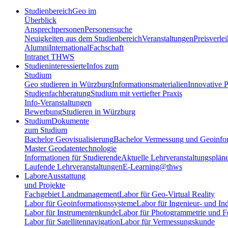
Studienbereich
Geo im
Überblick
Ansprechpersonen
Personensuche
Neuigkeiten aus dem Studienbereich
Veranstaltungen
Preisverle
Alumni
International
Fachschaft
Intranet THWS
Studieninteressierte
Infos zum
Studium
Geo studieren in Würzburg
Informationsmaterialien
Innovative P
Studienfachberatung
Studium mit vertiefter Praxis
Info-Veranstaltungen
Bewerbung
Studieren in Würzburg
Studium
Dokumente
zum Studium
Bachelor Geovisualisierung
Bachelor Vermessung und Geoinfo
Master Geodatentechnologie
Informationen für Studierende
Aktuelle Lehrveranstaltungsplän
Laufende Lehrveranstaltungen
E-Learning@thws
Labore
Ausstattung
und Projekte
Fachgebiet Landmanagement
Labor für Geo-Virtual Reality
Labor für Geoinformationssysteme
Labor für Ingenieur- und In
Labor für Instrumentenkunde
Labor für Photogrammetrie und 
Labor für Satellitennavigation
Labor für Vermessungskunde