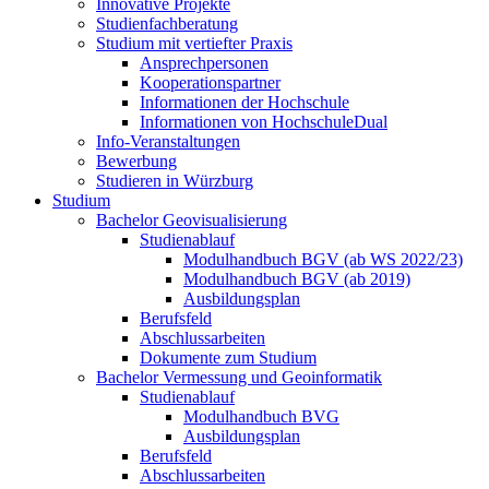
Innovative Projekte
Studienfachberatung
Studium mit vertiefter Praxis
Ansprechpersonen
Kooperationspartner
Informationen der Hochschule
Informationen von HochschuleDual
Info-Veranstaltungen
Bewerbung
Studieren in Würzburg
Studium
Bachelor Geovisualisierung
Studienablauf
Modulhandbuch BGV (ab WS 2022/23)
Modulhandbuch BGV (ab 2019)
Ausbildungsplan
Berufsfeld
Abschlussarbeiten
Dokumente zum Studium
Bachelor Vermessung und Geoinformatik
Studienablauf
Modulhandbuch BVG
Ausbildungsplan
Berufsfeld
Abschlussarbeiten