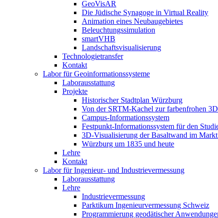
GeoVisAR
Die Jüdische Synagoge in Virtual Reality
Animation eines Neubaugebietes
Beleuchtungssimulation
smartVHB
Landschaftsvisualisierung
Technologietransfer
Kontakt
Labor für Geoinformationssysteme
Laborausstattung
Projekte
Historischer Stadtplan Würzburg
Von der SRTM-Kachel zur farbenfrohen 3D-
Campus-Informationssystem
Festpunkt-Informationssystem für den Stud
3D-Visualisierung der Basaltwand im Markt
Würzburg um 1835 und heute
Lehre
Kontakt
Labor für Ingenieur- und Industrievermessung
Laborausstattung
Lehre
Industrievermessung
Parktikum Ingenieurvermessung Schweiz
Programmierung geodätischer Anwendunge