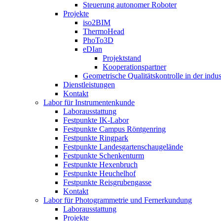
Steuerung autonomer Roboter
Projekte
iso2BIM
ThermoHead
PhoTo3D
eDIan
Projektstand
Kooperationspartner
Geometrische Qualitätskontrolle in der indu
Dienstleistungen
Kontakt
Labor für Instrumentenkunde
Laborausstattung
Festpunkte IK-Labor
Festpunkte Campus Röntgenring
Festpunkte Ringpark
Festpunkte Landesgartenschaugelände
Festpunkte Schenkenturm
Festpunkte Hexenbruch
Festpunkte Heuchelhof
Festpunkte Reisgrubengasse
Kontakt
Labor für Photogrammetrie und Fernerkundung
Laborausstattung
Projekte