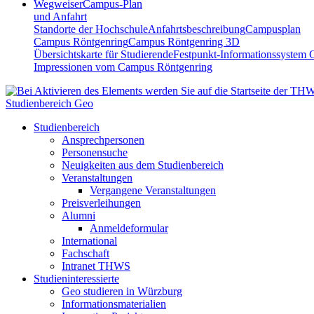
Wegweiser
Campus-Plan
und Anfahrt
Standorte der Hochschule
Anfahrtsbeschreibung
Campusplan
Campus Röntgenring
Campus Röntgenring 3D
Übersichtskarte für Studierende
Festpunkt-Informationssystem 
Impressionen vom Campus Röntgenring
Studienbereich Geo
Studienbereich
Ansprechpersonen
Personensuche
Neuigkeiten aus dem Studienbereich
Veranstaltungen
Vergangene Veranstaltungen
Preisverleihungen
Alumni
Anmeldeformular
International
Fachschaft
Intranet THWS
Studieninteressierte
Geo studieren in Würzburg
Informationsmaterialien