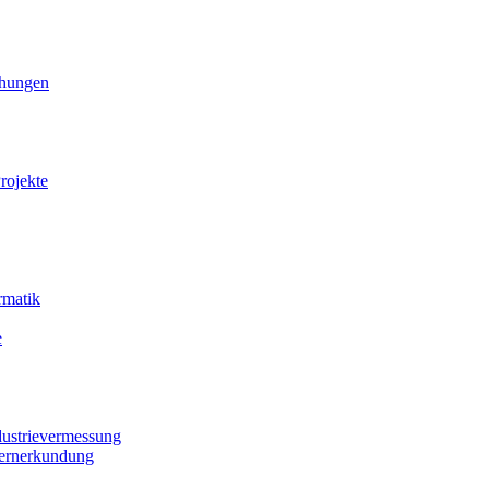
ihungen
rojekte
rmatik
e
dustrievermessung
Fernerkundung