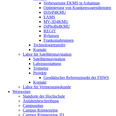
Verbesserung EKMS in Ashaiman
Optimierung von Krankenwagendiensten
DiTeP4KMU
EAMS
MV-3D4KMU
DiPhoBi4KMU
REGIT
Bybassos
Frankoniabrunnen
Technologietransfer
Kontakt
Labor für Satellitennavigation
Satellitennavigation
Laborausstattung
Testnetze
Projekte
Geodätischer Referenzpunkt der FHWS
Kontakt
Labor für Vermessungskunde
Wegweiser
Standorte der Hochschule
Anfahrtsbeschreibung
Campusplan
Campus Röntgenring
Campus Röntgenring 3D