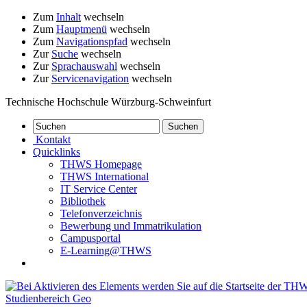
Zum
Inhalt
wechseln
Zum
Hauptmenü
wechseln
Zum
Navigationspfad
wechseln
Zur
Suche
wechseln
Zur
Sprachauswahl
wechseln
Zur
Servicenavigation
wechseln
Technische Hochschule Würzburg-Schweinfurt
Kontakt
Quicklinks
THWS Homepage
THWS International
IT Service Center
Bibliothek
Telefonverzeichnis
Bewerbung und Immatrikulation
Campusportal
E-Learning@THWS
Studienbereich Geo