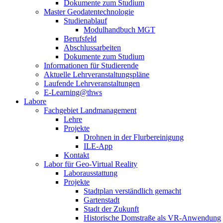
Dokumente zum Studium
Master Geodatentechnologie
Studienablauf
Modulhandbuch MGT
Berufsfeld
Abschlussarbeiten
Dokumente zum Studium
Informationen für Studierende
Aktuelle Lehrveranstaltungspläne
Laufende Lehrveranstaltungen
E-Learning@thws
Labore
Fachgebiet Landmanagement
Lehre
Projekte
Drohnen in der Flurbereinigung
ILE-App
Kontakt
Labor für Geo-Virtual Reality
Laborausstattung
Projekte
Stadtplan verständlich gemacht
Gartenstadt
Stadt der Zukunft
Historische Domstraße als VR-Anwendung