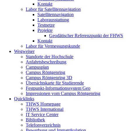
Kontakt
Labor für Satellitennavigation
Satellitennavigation
Laborausstattung
Testnetze
Projekte
Geodätischer Referenzpunkt der FHWS
Kontakt
Labor für Vermessungskunde
Wegweiser
Standorte der Hochschule
Anfahrtsbeschreibung
Campusplan
Campus Röntgenring
Campus Röntgenring 3D
Übersichtskarte für Studierende
Festpunkt-Informationssystem Geo
Impressionen vom Campus Röntgenring
Quicklinks
THWS Homepage
THWS International
IT Service Center
Bibliothek
Telefonverzeichnis
Bewerbung und Immatrikulation