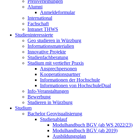
Preisverleihungen
Alumni
Anmeldeformular
International
Fachschaft
Intranet THWS
Studieninteressierte
Geo studieren in Würzburg
Informationsmaterialien
Innovative Projekte
Studienfachberatung
Studium mit vertiefter Praxis
Ansprechpersonen
Kooperationspartner
Informationen der Hochschule
Informationen von HochschuleDual
Info-Veranstaltungen
Bewerbung
Studieren in Würzburg
Studium
Bachelor Geovisualisierung
Studienablauf
Modulhandbuch BGV (ab WS 2022/23)
Modulhandbuch BGV (ab 2019)
Ausbildungsplan