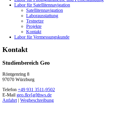
Labor für Satellitennavigation
Satellitennavigation
Laborausstattung
Testnetze
Projekte
Kontakt
Labor für Vermessungskunde
Kontakt
Studienbereich Geo
Röntgenring 8
97070 Würzburg
Telefon
+49 931 3511-9502
E-Mail
geo.fkv[at]thws.de
Anfahrt
|
Wegbeschreibung