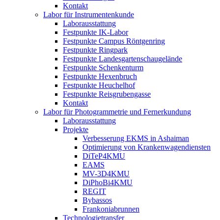
Kontakt
Labor für Instrumentenkunde
Laborausstattung
Festpunkte IK-Labor
Festpunkte Campus Röntgenring
Festpunkte Ringpark
Festpunkte Landesgartenschaugelände
Festpunkte Schenkenturm
Festpunkte Hexenbruch
Festpunkte Heuchelhof
Festpunkte Reisgrubengasse
Kontakt
Labor für Photogrammetrie und Fernerkundung
Laborausstattung
Projekte
Verbesserung EKMS in Ashaiman
Optimierung von Krankenwagendiensten
DiTeP4KMU
EAMS
MV-3D4KMU
DiPhoBi4KMU
REGIT
Bybassos
Frankoniabrunnen
Technologietransfer