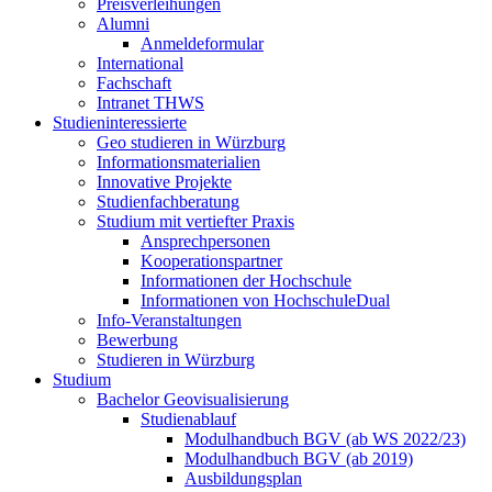
Preisverleihungen
Alumni
Anmeldeformular
International
Fachschaft
Intranet THWS
Studieninteressierte
Geo studieren in Würzburg
Informationsmaterialien
Innovative Projekte
Studienfachberatung
Studium mit vertiefter Praxis
Ansprechpersonen
Kooperationspartner
Informationen der Hochschule
Informationen von HochschuleDual
Info-Veranstaltungen
Bewerbung
Studieren in Würzburg
Studium
Bachelor Geovisualisierung
Studienablauf
Modulhandbuch BGV (ab WS 2022/23)
Modulhandbuch BGV (ab 2019)
Ausbildungsplan