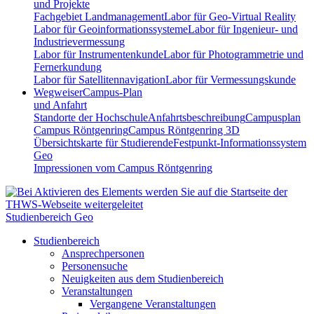
und Projekte
Fachgebiet Landmanagement
Labor für Geo-Virtual Reality
Labor für Geoinformationssysteme
Labor für Ingenieur- und
Industrievermessung
Labor für Instrumentenkunde
Labor für Photogrammetrie und
Fernerkundung
Labor für Satellitennavigation
Labor für Vermessungskunde
Wegweiser
Campus-Plan
und Anfahrt
Standorte der Hochschule
Anfahrtsbeschreibung
Campusplan
Campus Röntgenring
Campus Röntgenring 3D
Übersichtskarte für Studierende
Festpunkt-Informationssystem
Geo
Impressionen vom Campus Röntgenring
Studienbereich Geo
Studienbereich
Ansprechpersonen
Personensuche
Neuigkeiten aus dem Studienbereich
Veranstaltungen
Vergangene Veranstaltungen