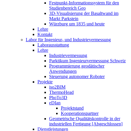
Festpunkt-Informationssystem für den
Studienbereich Geo
3D-Visualisierung der Basaltwand im
Markt Parkstein
Würzburg um 1835 und heute
Lehre
Kontakt
Labor für Ingenieur- und Industrievermessung
Laborausstattung
Lehre
Industrievermessung
Parktikum Ingenieurvermessung Schweiz
Programmierung geodätischer
Anwendungen
Steuerung autonomer Roboter
Projekte
iso2BIM
ThermoHead
PhoTo3D
eDIan
Projektstand
Kooperationspartner
Geometrische Qualitätskontrolle in der
industriellen Fertigung [Abgeschlossen]
Dienstleistungen