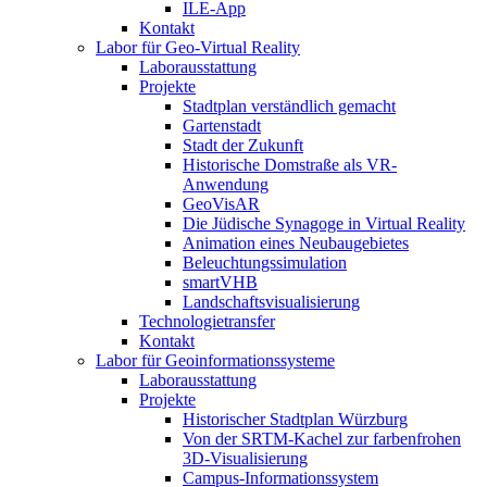
ILE-App
Kontakt
Labor für Geo-Virtual Reality
Laborausstattung
Projekte
Stadtplan verständlich gemacht
Gartenstadt
Stadt der Zukunft
Historische Domstraße als VR-
Anwendung
GeoVisAR
Die Jüdische Synagoge in Virtual Reality
Animation eines Neubaugebietes
Beleuchtungssimulation
smartVHB
Landschaftsvisualisierung
Technologietransfer
Kontakt
Labor für Geoinformationssysteme
Laborausstattung
Projekte
Historischer Stadtplan Würzburg
Von der SRTM-Kachel zur farbenfrohen
3D-Visualisierung
Campus-Informationssystem