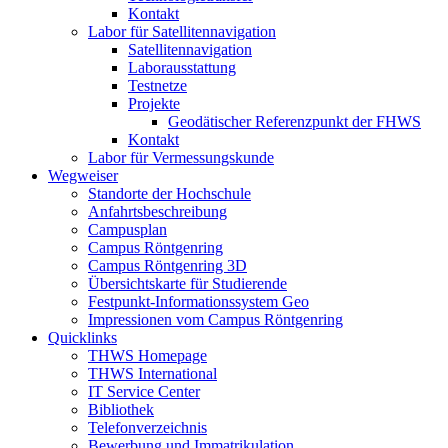
Kontakt
Labor für Satellitennavigation
Satellitennavigation
Laborausstattung
Testnetze
Projekte
Geodätischer Referenzpunkt der FHWS
Kontakt
Labor für Vermessungskunde
Wegweiser
Standorte der Hochschule
Anfahrtsbeschreibung
Campusplan
Campus Röntgenring
Campus Röntgenring 3D
Übersichtskarte für Studierende
Festpunkt-Informationssystem Geo
Impressionen vom Campus Röntgenring
Quicklinks
THWS Homepage
THWS International
IT Service Center
Bibliothek
Telefonverzeichnis
Bewerbung und Immatrikulation