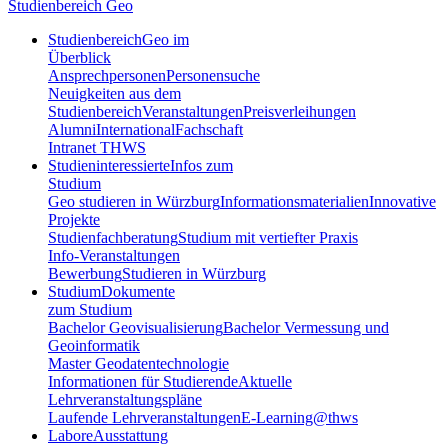
Studienbereich Geo
Studienbereich
Geo im
Überblick
Ansprechpersonen
Personensuche
Neuigkeiten aus dem
Studienbereich
Veranstaltungen
Preisverleihungen
Alumni
International
Fachschaft
Intranet THWS
Studieninteressierte
Infos zum
Studium
Geo studieren in Würzburg
Informationsmaterialien
Innovative
Projekte
Studienfachberatung
Studium mit vertiefter Praxis
Info-Veranstaltungen
Bewerbung
Studieren in Würzburg
Studium
Dokumente
zum Studium
Bachelor Geovisualisierung
Bachelor Vermessung und
Geoinformatik
Master Geodatentechnologie
Informationen für Studierende
Aktuelle
Lehrveranstaltungspläne
Laufende Lehrveranstaltungen
E-Learning@thws
Labore
Ausstattung