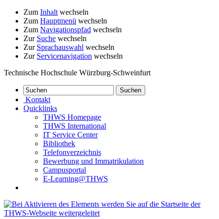
Zum
Inhalt
wechseln
Zum
Hauptmenü
wechseln
Zum
Navigationspfad
wechseln
Zur
Suche
wechseln
Zur
Sprachauswahl
wechseln
Zur
Servicenavigation
wechseln
Technische Hochschule Würzburg-Schweinfurt
Kontakt
Quicklinks
THWS Homepage
THWS International
IT Service Center
Bibliothek
Telefonverzeichnis
Bewerbung und Immatrikulation
Campusportal
E-Learning@THWS