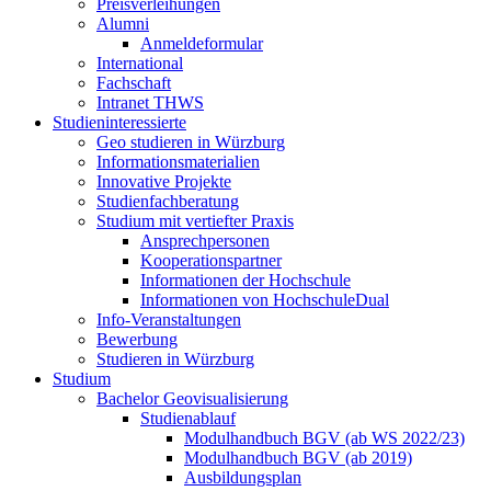
Preisverleihungen
Alumni
Anmeldeformular
International
Fachschaft
Intranet THWS
Studieninteressierte
Geo studieren in Würzburg
Informationsmaterialien
Innovative Projekte
Studienfachberatung
Studium mit vertiefter Praxis
Ansprechpersonen
Kooperationspartner
Informationen der Hochschule
Informationen von HochschuleDual
Info-Veranstaltungen
Bewerbung
Studieren in Würzburg
Studium
Bachelor Geovisualisierung
Studienablauf
Modulhandbuch BGV (ab WS 2022/23)
Modulhandbuch BGV (ab 2019)
Ausbildungsplan