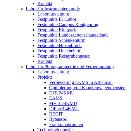
Kontakt
Labor für Instrumentenkunde
Laborausstattung
Festpunkte IK-Labor
Festpunkte Campus Röntgenring
Festpunkte Ringpark
Festpunkte Landesgartenschaugelände
Festpunkte Schenkenturm
Festpunkte Hexenbruch
Festpunkte Heuchelhof
Festpunkte Reisgrubengasse
Kontakt
Labor für Photogrammetrie und Fernerkundung
Laborausstattung
Projekte
Verbesserung EKMS in Ashaiman
Optimierung von Krankenwagendiensten
DiTeP4KMU
EAMS
MV-3D4KMU
DiPhoBi4KMU
REGIT
Bybassos
Frankoniabrunnen
Technologietransfer