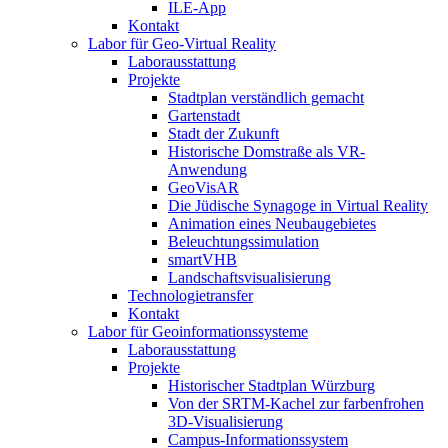
ILE-App
Kontakt
Labor für Geo-Virtual Reality
Laborausstattung
Projekte
Stadtplan verständlich gemacht
Gartenstadt
Stadt der Zukunft
Historische Domstraße als VR-
Anwendung
GeoVisAR
Die Jüdische Synagoge in Virtual Reality
Animation eines Neubaugebietes
Beleuchtungssimulation
smartVHB
Landschaftsvisualisierung
Technologietransfer
Kontakt
Labor für Geoinformationssysteme
Laborausstattung
Projekte
Historischer Stadtplan Würzburg
Von der SRTM-Kachel zur farbenfrohen
3D-Visualisierung
Campus-Informationssystem