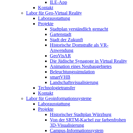
ILE-App
Kontakt
Labor für Geo-Virtual Reality
Laborausstattung
Projekte
Stadtplan verständlich gemacht
Gartenstadt
Stadt der Zukunft
Historische Domstraße als VR-
Anwendung
GeoVisAR
Die Jüdische Synagoge in Virtual Reality
Animation eines Neubaugebietes
Beleuchtungssimulation
smartVHB
Landschaftsvisualisierung
Technologietransfer
Kontakt
Labor für Geoinformationssysteme
Laborausstattung
Projekte
Historischer Stadtplan Würzburg
Von der SRTM-Kachel zur farbenfrohen
3D-Visualisierung
Campus-Informationssystem