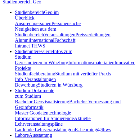
Studienbereich Geo
Studienbereich
Geo im
Überblick
Ansprechpersonen
Personensuche
Neuigkeiten aus dem
Studienbereich
Veranstaltungen
Preisverleihungen
Alumni
International
Fachschaft
Intranet THWS
Studieninteressierte
Infos zum
Studium
Geo studieren in Würzburg
Informationsmaterialien
Innovative
Projekte
Studienfachberatung
Studium mit vertiefter Praxis
Info-Veranstaltungen
Bewerbung
Studieren in Würzburg
Studium
Dokumente
zum Studium
Bachelor Geovisualisierung
Bachelor Vermessung und
Geoinformatik
Master Geodatentechnologie
Informationen für Studierende
Aktuelle
Lehrveranstaltungspläne
Laufende Lehrveranstaltungen
E-Learning@thws
Labore
Ausstattung