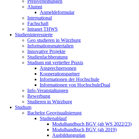
Preisverleihungen
Alumni
Anmeldeformular
International
Fachschaft
Intranet THWS
Studieninteressierte
Geo studieren in Würzburg
Informationsmaterialien
Innovative Projekte
Studienfachberatung
Studium mit vertiefter Praxis
Ansprechpersonen
Kooperationspartner
Informationen der Hochschule
Informationen von HochschuleDual
Info-Veranstaltungen
Bewerbung
Studieren in Würzburg
Studium
Bachelor Geovisualisierung
Studienablauf
Modulhandbuch BGV (ab WS 2022/23)
Modulhandbuch BGV (ab 2019)
Ausbildungsplan