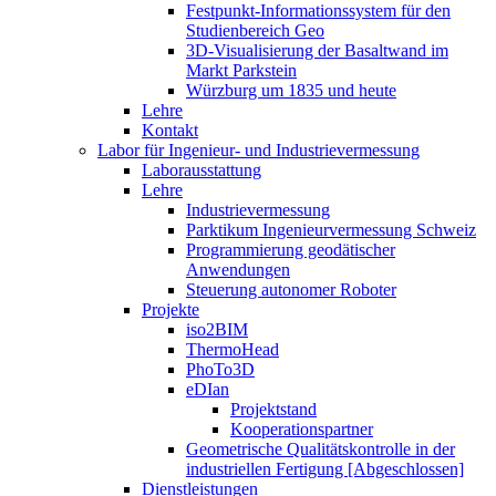
Festpunkt-Informationssystem für den
Studienbereich Geo
3D-Visualisierung der Basaltwand im
Markt Parkstein
Würzburg um 1835 und heute
Lehre
Kontakt
Labor für Ingenieur- und Industrievermessung
Laborausstattung
Lehre
Industrievermessung
Parktikum Ingenieurvermessung Schweiz
Programmierung geodätischer
Anwendungen
Steuerung autonomer Roboter
Projekte
iso2BIM
ThermoHead
PhoTo3D
eDIan
Projektstand
Kooperationspartner
Geometrische Qualitätskontrolle in der
industriellen Fertigung [Abgeschlossen]
Dienstleistungen