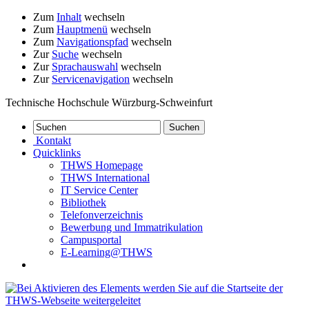
Zum
Inhalt
wechseln
Zum
Hauptmenü
wechseln
Zum
Navigationspfad
wechseln
Zur
Suche
wechseln
Zur
Sprachauswahl
wechseln
Zur
Servicenavigation
wechseln
Technische Hochschule Würzburg-Schweinfurt
Kontakt
Quicklinks
THWS Homepage
THWS International
IT Service Center
Bibliothek
Telefonverzeichnis
Bewerbung und Immatrikulation
Campusportal
E-Learning@THWS