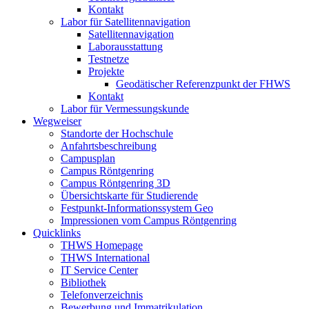
Kontakt
Labor für Satellitennavigation
Satellitennavigation
Laborausstattung
Testnetze
Projekte
Geodätischer Referenzpunkt der FHWS
Kontakt
Labor für Vermessungskunde
Wegweiser
Standorte der Hochschule
Anfahrtsbeschreibung
Campusplan
Campus Röntgenring
Campus Röntgenring 3D
Übersichtskarte für Studierende
Festpunkt-Informationssystem Geo
Impressionen vom Campus Röntgenring
Quicklinks
THWS Homepage
THWS International
IT Service Center
Bibliothek
Telefonverzeichnis
Bewerbung und Immatrikulation