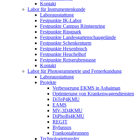
Kontakt
Labor für Instrumentenkunde
Laborausstattung
Festpunkte IK-Labor
Festpunkte Campus Röntgenring
Festpunkte Ringpark
Festpunkte Landesgartenschaugelände
Festpunkte Schenkenturm
Festpunkte Hexenbruch
Festpunkte Heuchelhof
Festpunkte Reisgrubengasse
Kontakt
Labor für Photogrammetrie und Fernerkundung
Laborausstattung
Projekte
Verbesserung EKMS in Ashaiman
Optimierung von Krankenwagendiensten
DiTeP4KMU
EAMS
MV-3D4KMU
DiPhoBi4KMU
REGIT
Bybassos
Frankoniabrunnen
Technologietransfer