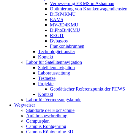
Verbesserung EKMS in Ashaiman
Optimierung von Krankenwagendiensten
DiTeP4KMU
EAMS
MV-3D4KMU
DiPhoBi4KMU
REGIT
Bybassos
Frankoniabrunnen
Technologietransfer
Kontakt
Labor für Satellitennavigation
Satellitennavigation
Laborausstattung
Testnetze
Projekte
Geodätischer Referenzpunkt der FHWS
Kontakt
Labor für Vermessungskunde
Wegweiser
Standorte der Hochschule
Anfahrtsbeschreibung
Campusplan
Campus Röntgenring
Campus Röntgenring 3D