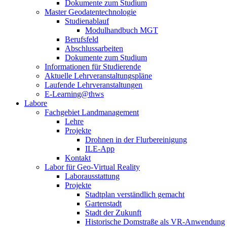
Dokumente zum Studium
Master Geodatentechnologie
Studienablauf
Modulhandbuch MGT
Berufsfeld
Abschlussarbeiten
Dokumente zum Studium
Informationen für Studierende
Aktuelle Lehrveranstaltungspläne
Laufende Lehrveranstaltungen
E-Learning@thws
Labore
Fachgebiet Landmanagement
Lehre
Projekte
Drohnen in der Flurbereinigung
ILE-App
Kontakt
Labor für Geo-Virtual Reality
Laborausstattung
Projekte
Stadtplan verständlich gemacht
Gartenstadt
Stadt der Zukunft
Historische Domstraße als VR-Anwendung