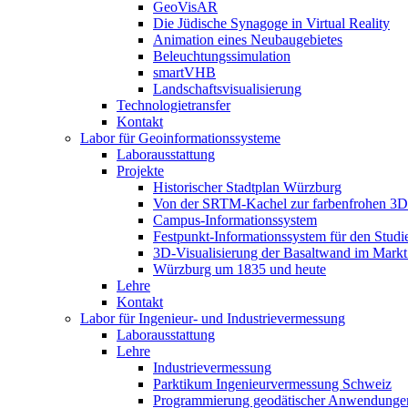
GeoVisAR
Die Jüdische Synagoge in Virtual Reality
Animation eines Neubaugebietes
Beleuchtungssimulation
smartVHB
Landschaftsvisualisierung
Technologietransfer
Kontakt
Labor für Geoinformationssysteme
Laborausstattung
Projekte
Historischer Stadtplan Würzburg
Von der SRTM-Kachel zur farbenfrohen 3D-
Campus-Informationssystem
Festpunkt-Informationssystem für den Stud
3D-Visualisierung der Basaltwand im Markt
Würzburg um 1835 und heute
Lehre
Kontakt
Labor für Ingenieur- und Industrievermessung
Laborausstattung
Lehre
Industrievermessung
Parktikum Ingenieurvermessung Schweiz
Programmierung geodätischer Anwendunge