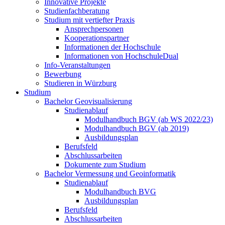
Innovative Projekte
Studienfachberatung
Studium mit vertiefter Praxis
Ansprechpersonen
Kooperationspartner
Informationen der Hochschule
Informationen von HochschuleDual
Info-Veranstaltungen
Bewerbung
Studieren in Würzburg
Studium
Bachelor Geovisualisierung
Studienablauf
Modulhandbuch BGV (ab WS 2022/23)
Modulhandbuch BGV (ab 2019)
Ausbildungsplan
Berufsfeld
Abschlussarbeiten
Dokumente zum Studium
Bachelor Vermessung und Geoinformatik
Studienablauf
Modulhandbuch BVG
Ausbildungsplan
Berufsfeld
Abschlussarbeiten