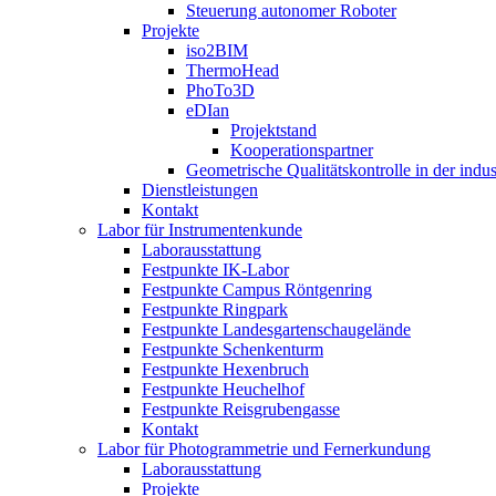
Steuerung autonomer Roboter
Projekte
iso2BIM
ThermoHead
PhoTo3D
eDIan
Projektstand
Kooperationspartner
Geometrische Qualitätskontrolle in der indu
Dienstleistungen
Kontakt
Labor für Instrumentenkunde
Laborausstattung
Festpunkte IK-Labor
Festpunkte Campus Röntgenring
Festpunkte Ringpark
Festpunkte Landesgartenschaugelände
Festpunkte Schenkenturm
Festpunkte Hexenbruch
Festpunkte Heuchelhof
Festpunkte Reisgrubengasse
Kontakt
Labor für Photogrammetrie und Fernerkundung
Laborausstattung
Projekte