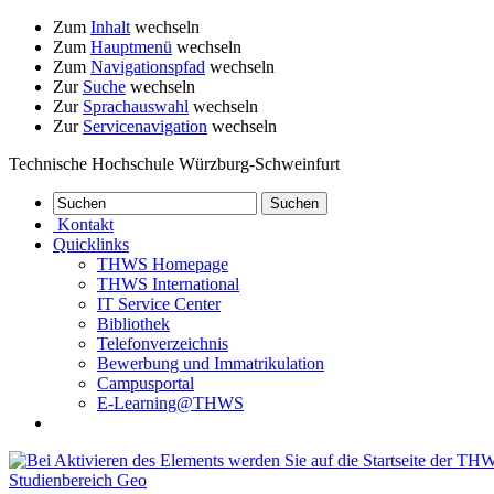
Zum
Inhalt
wechseln
Zum
Hauptmenü
wechseln
Zum
Navigationspfad
wechseln
Zur
Suche
wechseln
Zur
Sprachauswahl
wechseln
Zur
Servicenavigation
wechseln
Technische Hochschule Würzburg-Schweinfurt
Kontakt
Quicklinks
THWS Homepage
THWS International
IT Service Center
Bibliothek
Telefonverzeichnis
Bewerbung und Immatrikulation
Campusportal
E-Learning@THWS
Studienbereich Geo