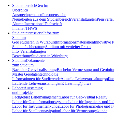
Studienbereich
Geo im
Überblick
Ansprechpersonen
Personensuche
Neuigkeiten aus dem Studienbereich
Veranstaltungen
Preisverle
Alumni
International
Fachschaft
Intranet THWS
Studieninteressierte
Infos zum
Studium
Geo studieren in Würzburg
Informationsmaterialien
Innovative P
Studienfachberatung
Studium mit vertiefter Praxis
Info-Veranstaltungen
Bewerbung
Studieren in Würzburg
Studium
Dokumente
zum Studium
Bachelor Geovisualisierung
Bachelor Vermessung und Geoinfo
Master Geodatentechnologie
Informationen für Studierende
Aktuelle Lehrveranstaltungsplän
Laufende Lehrveranstaltungen
E-Learning@thws
Labore
Ausstattung
und Projekte
Fachgebiet Landmanagement
Labor für Geo-Virtual Reality
Labor für Geoinformationssysteme
Labor für Ingenieur- und In
Labor für Instrumentenkunde
Labor für Photogrammetrie und 
Labor für Satellitennavigation
Labor für Vermessungskunde