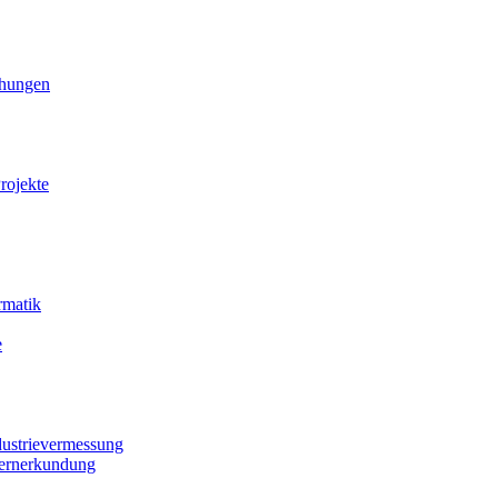
ihungen
rojekte
rmatik
e
dustrievermessung
Fernerkundung