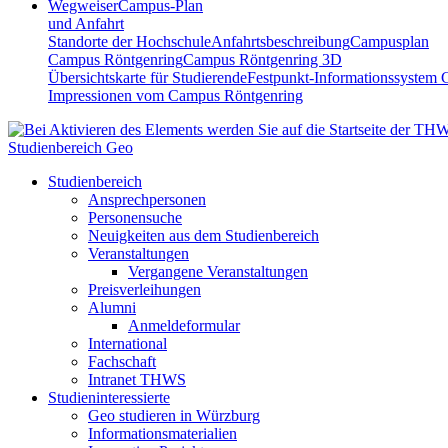
Wegweiser
Campus-Plan
und Anfahrt
Standorte der Hochschule
Anfahrtsbeschreibung
Campusplan
Campus Röntgenring
Campus Röntgenring 3D
Übersichtskarte für Studierende
Festpunkt-Informationssystem 
Impressionen vom Campus Röntgenring
Studienbereich Geo
Studienbereich
Ansprechpersonen
Personensuche
Neuigkeiten aus dem Studienbereich
Veranstaltungen
Vergangene Veranstaltungen
Preisverleihungen
Alumni
Anmeldeformular
International
Fachschaft
Intranet THWS
Studieninteressierte
Geo studieren in Würzburg
Informationsmaterialien