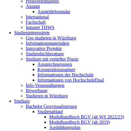
Preisverleihungen
Alumni
Anmeldeformular
International
Fachschaft
Intranet THWS
Studieninteressierte
Geo studieren in Würzburg
Informationsmaterialien
Innovative Projekte
Studienfachberatung
Studium mit vertiefter Praxis
Ansprechpersonen
Kooperationspartner
Informationen der Hochschule
Informationen von HochschuleDual
Info-Veranstaltungen
Bewerbung
Studieren in Würzburg
Studium
Bachelor Geovisualisierung
Studienablauf
Modulhandbuch BGV (ab WS 2022/23)
Modulhandbuch BGV (ab 2019)
Ausbildungsplan