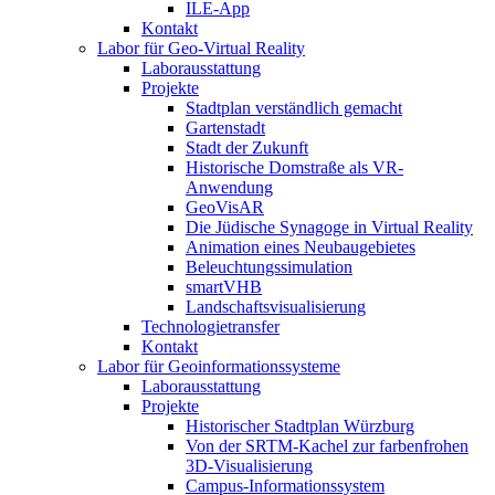
ILE-App
Kontakt
Labor für Geo-Virtual Reality
Laborausstattung
Projekte
Stadtplan verständlich gemacht
Gartenstadt
Stadt der Zukunft
Historische Domstraße als VR-
Anwendung
GeoVisAR
Die Jüdische Synagoge in Virtual Reality
Animation eines Neubaugebietes
Beleuchtungssimulation
smartVHB
Landschaftsvisualisierung
Technologietransfer
Kontakt
Labor für Geoinformationssysteme
Laborausstattung
Projekte
Historischer Stadtplan Würzburg
Von der SRTM-Kachel zur farbenfrohen
3D-Visualisierung
Campus-Informationssystem