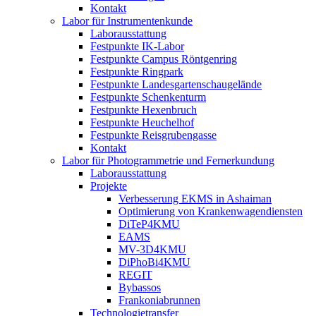
Kontakt
Labor für Instrumentenkunde
Laborausstattung
Festpunkte IK-Labor
Festpunkte Campus Röntgenring
Festpunkte Ringpark
Festpunkte Landesgartenschaugelände
Festpunkte Schenkenturm
Festpunkte Hexenbruch
Festpunkte Heuchelhof
Festpunkte Reisgrubengasse
Kontakt
Labor für Photogrammetrie und Fernerkundung
Laborausstattung
Projekte
Verbesserung EKMS in Ashaiman
Optimierung von Krankenwagendiensten
DiTeP4KMU
EAMS
MV-3D4KMU
DiPhoBi4KMU
REGIT
Bybassos
Frankoniabrunnen
Technologietransfer