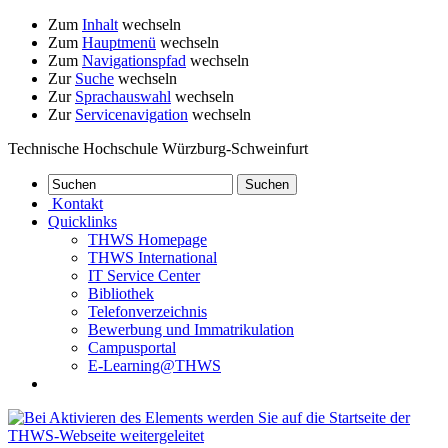
Zum
Inhalt
wechseln
Zum
Hauptmenü
wechseln
Zum
Navigationspfad
wechseln
Zur
Suche
wechseln
Zur
Sprachauswahl
wechseln
Zur
Servicenavigation
wechseln
Technische Hochschule Würzburg-Schweinfurt
Kontakt
Quicklinks
THWS Homepage
THWS International
IT Service Center
Bibliothek
Telefonverzeichnis
Bewerbung und Immatrikulation
Campusportal
E-Learning@THWS