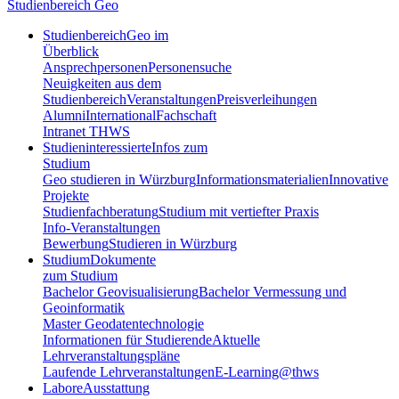
Studienbereich Geo
Studienbereich
Geo im
Überblick
Ansprechpersonen
Personensuche
Neuigkeiten aus dem
Studienbereich
Veranstaltungen
Preisverleihungen
Alumni
International
Fachschaft
Intranet THWS
Studieninteressierte
Infos zum
Studium
Geo studieren in Würzburg
Informationsmaterialien
Innovative
Projekte
Studienfachberatung
Studium mit vertiefter Praxis
Info-Veranstaltungen
Bewerbung
Studieren in Würzburg
Studium
Dokumente
zum Studium
Bachelor Geovisualisierung
Bachelor Vermessung und
Geoinformatik
Master Geodatentechnologie
Informationen für Studierende
Aktuelle
Lehrveranstaltungspläne
Laufende Lehrveranstaltungen
E-Learning@thws
Labore
Ausstattung