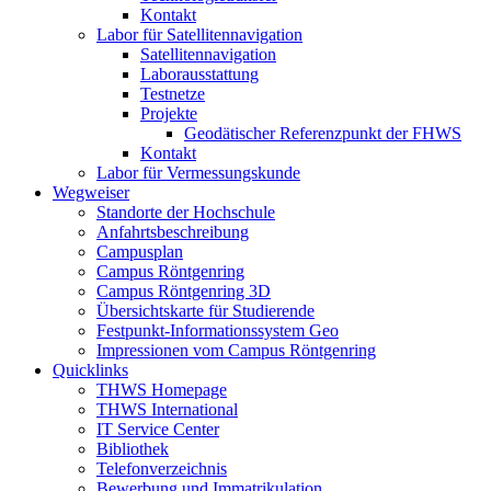
Kontakt
Labor für Satellitennavigation
Satellitennavigation
Laborausstattung
Testnetze
Projekte
Geodätischer Referenzpunkt der FHWS
Kontakt
Labor für Vermessungskunde
Wegweiser
Standorte der Hochschule
Anfahrtsbeschreibung
Campusplan
Campus Röntgenring
Campus Röntgenring 3D
Übersichtskarte für Studierende
Festpunkt-Informationssystem Geo
Impressionen vom Campus Röntgenring
Quicklinks
THWS Homepage
THWS International
IT Service Center
Bibliothek
Telefonverzeichnis
Bewerbung und Immatrikulation