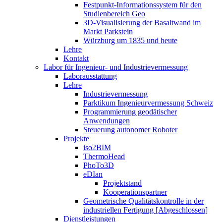
Festpunkt-Informationssystem für den
Studienbereich Geo
3D-Visualisierung der Basaltwand im
Markt Parkstein
Würzburg um 1835 und heute
Lehre
Kontakt
Labor für Ingenieur- und Industrievermessung
Laborausstattung
Lehre
Industrievermessung
Parktikum Ingenieurvermessung Schweiz
Programmierung geodätischer
Anwendungen
Steuerung autonomer Roboter
Projekte
iso2BIM
ThermoHead
PhoTo3D
eDIan
Projektstand
Kooperationspartner
Geometrische Qualitätskontrolle in der
industriellen Fertigung [Abgeschlossen]
Dienstleistungen