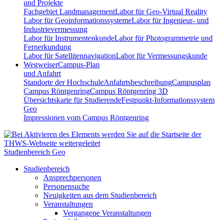
und Projekte
Fachgebiet Landmanagement
Labor für Geo-Virtual Reality
Labor für Geoinformationssysteme
Labor für Ingenieur- und
Industrievermessung
Labor für Instrumentenkunde
Labor für Photogrammetrie und
Fernerkundung
Labor für Satellitennavigation
Labor für Vermessungskunde
Wegweiser
Campus-Plan
und Anfahrt
Standorte der Hochschule
Anfahrtsbeschreibung
Campusplan
Campus Röntgenring
Campus Röntgenring 3D
Übersichtskarte für Studierende
Festpunkt-Informationssystem
Geo
Impressionen vom Campus Röntgenring
Studienbereich Geo
Studienbereich
Ansprechpersonen
Personensuche
Neuigkeiten aus dem Studienbereich
Veranstaltungen
Vergangene Veranstaltungen