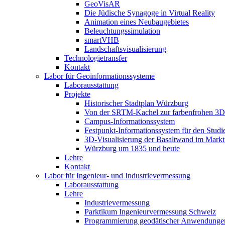
GeoVisAR
Die Jüdische Synagoge in Virtual Reality
Animation eines Neubaugebietes
Beleuchtungssimulation
smartVHB
Landschaftsvisualisierung
Technologietransfer
Kontakt
Labor für Geoinformationssysteme
Laborausstattung
Projekte
Historischer Stadtplan Würzburg
Von der SRTM-Kachel zur farbenfrohen 3D-
Campus-Informationssystem
Festpunkt-Informationssystem für den Stud
3D-Visualisierung der Basaltwand im Markt
Würzburg um 1835 und heute
Lehre
Kontakt
Labor für Ingenieur- und Industrievermessung
Laborausstattung
Lehre
Industrievermessung
Parktikum Ingenieurvermessung Schweiz
Programmierung geodätischer Anwendunge