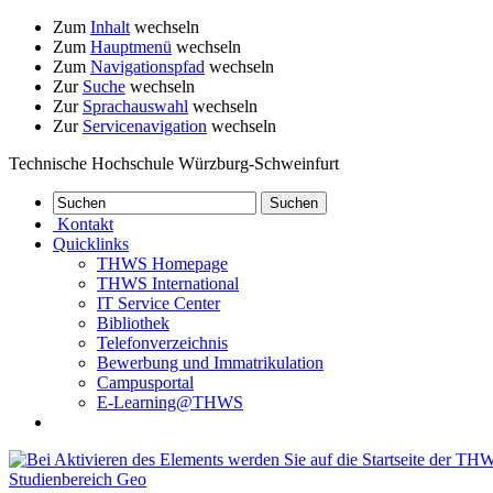
Zum
Inhalt
wechseln
Zum
Hauptmenü
wechseln
Zum
Navigationspfad
wechseln
Zur
Suche
wechseln
Zur
Sprachauswahl
wechseln
Zur
Servicenavigation
wechseln
Technische Hochschule Würzburg-Schweinfurt
Kontakt
Quicklinks
THWS Homepage
THWS International
IT Service Center
Bibliothek
Telefonverzeichnis
Bewerbung und Immatrikulation
Campusportal
E-Learning@THWS
Studienbereich Geo