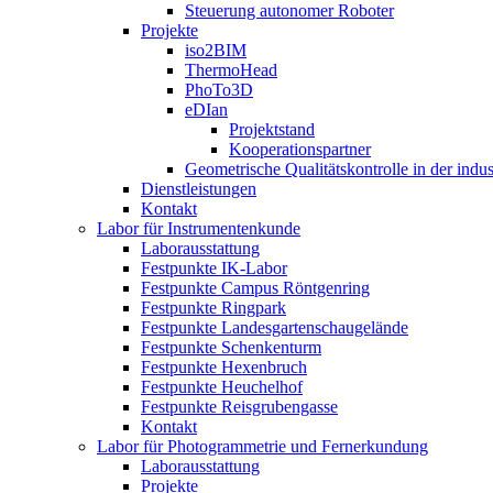
Steuerung autonomer Roboter
Projekte
iso2BIM
ThermoHead
PhoTo3D
eDIan
Projektstand
Kooperationspartner
Geometrische Qualitätskontrolle in der indu
Dienstleistungen
Kontakt
Labor für Instrumentenkunde
Laborausstattung
Festpunkte IK-Labor
Festpunkte Campus Röntgenring
Festpunkte Ringpark
Festpunkte Landesgartenschaugelände
Festpunkte Schenkenturm
Festpunkte Hexenbruch
Festpunkte Heuchelhof
Festpunkte Reisgrubengasse
Kontakt
Labor für Photogrammetrie und Fernerkundung
Laborausstattung
Projekte