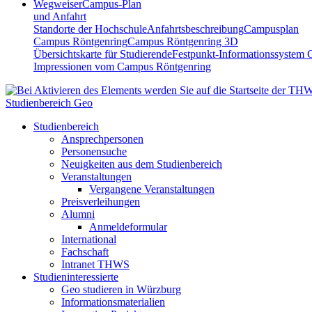
Wegweiser
Campus-Plan
und Anfahrt
Standorte der Hochschule
Anfahrtsbeschreibung
Campusplan
Campus Röntgenring
Campus Röntgenring 3D
Übersichtskarte für Studierende
Festpunkt-Informationssystem 
Impressionen vom Campus Röntgenring
Studienbereich Geo
Studienbereich
Ansprechpersonen
Personensuche
Neuigkeiten aus dem Studienbereich
Veranstaltungen
Vergangene Veranstaltungen
Preisverleihungen
Alumni
Anmeldeformular
International
Fachschaft
Intranet THWS
Studieninteressierte
Geo studieren in Würzburg
Informationsmaterialien