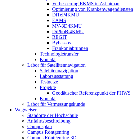
Verbesserung EKMS in Ashaiman
Optimierung von Krankenwagendiensten
DiTeP4KMU
EAMS
MV-3D4KMU
DiPhoBi4KMU
REGIT
Bybassos
Frankoniabrunnen
Technologietransfer
Kontakt
Labor für Satellitennavigation
Satellitennavigation
Laborausstattung
Testnetze
Projekte
Geodätischer Referenzpunkt der FHWS
Kontakt
Labor für Vermessungskunde
Wegweiser
Standorte der Hochschule
Anfahrtsbeschreibung
Campusplan
Campus Röntgenring
Campus Röntgenring 3D