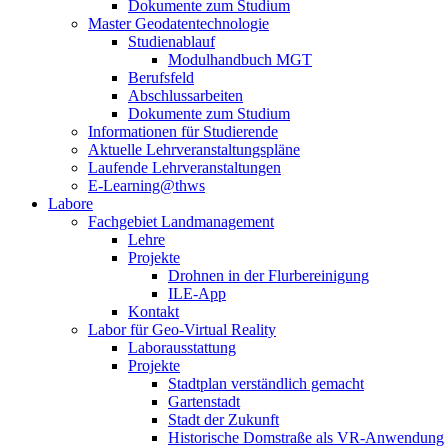
Dokumente zum Studium
Master Geodatentechnologie
Studienablauf
Modulhandbuch MGT
Berufsfeld
Abschlussarbeiten
Dokumente zum Studium
Informationen für Studierende
Aktuelle Lehrveranstaltungspläne
Laufende Lehrveranstaltungen
E-Learning@thws
Labore
Fachgebiet Landmanagement
Lehre
Projekte
Drohnen in der Flurbereinigung
ILE-App
Kontakt
Labor für Geo-Virtual Reality
Laborausstattung
Projekte
Stadtplan verständlich gemacht
Gartenstadt
Stadt der Zukunft
Historische Domstraße als VR-Anwendung