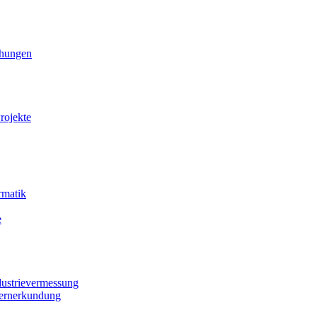
ihungen
rojekte
rmatik
e
dustrievermessung
Fernerkundung