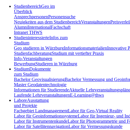
Studienbereich
Geo im
Überblick
Ansprechpersonen
Personensuche
Neuigkeiten aus dem Studienbereich
Veranstaltungen
Preisverle
Alumni
International
Fachschaft
Intranet THWS
Studieninteressierte
Infos zum
Studium
Geo studieren in Würzburg
Informationsmaterialien
Innovative P
Studienfachberatung
Studium mit vertiefter Praxis
Info-Veranstaltungen
Bewerbung
Studieren in Würzburg
Studium
Dokumente
zum Studium
Bachelor Geovisualisierung
Bachelor Vermessung und Geoinfo
Master Geodatentechnologie
Informationen für Studierende
Aktuelle Lehrveranstaltungsplän
Laufende Lehrveranstaltungen
E-Learning@thws
Labore
Ausstattung
und Projekte
Fachgebiet Landmanagement
Labor für Geo-Virtual Reality
Labor für Geoinformationssysteme
Labor für Ingenieur- und In
Labor für Instrumentenkunde
Labor für Photogrammetrie und 
Labor für Satellitennavigation
Labor für Vermessungskunde