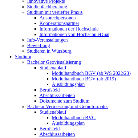
Innovative Projekte
Studienfachberatung
Studium mit vertiefter Praxis
Ansprechpersonen
Kooperationspartner
Informationen der Hochschule
Informationen von HochschuleDual
Info-Veranstaltungen
Bewerbung
Studieren in Würzburg
Studium
Bachelor Geovisualisierung
Studienablauf
Modulhandbuch BGV (ab WS 2022/23)
Modulhandbuch BGV (ab 2019)
Ausbildungsplan
Berufsfeld
Abschlussarbeiten
Dokumente zum Studium
Bachelor Vermessung und Geoinformatik
Studienablauf
Modulhandbuch BVG
Ausbildungsplan
Berufsfeld
Abschlussarbeiten