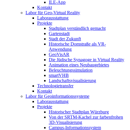
ILE-App
Kontakt
Labor für Geo-Virtual Reality
Laborausstattung
Projekte
Stadtplan verständlich gemacht
Gartenstadt
Stadt der Zukunft
Historische Domstraße als VR-
Anwendung
GeoVisAR
Die Jüdische Synagoge in Virtual Reality
Animation eines Neubaugebietes
Beleuchtungssimulation
smartVHB
Landschaftsvisualisierung
Technologietransfer
Kontakt
Labor für Geoinformationssysteme
Laborausstattung
Projekte
Historischer Stadtplan Würzburg
Von der SRTM-Kachel zur farbenfrohen
3D-Visualisierung
Campus-Informationssystem