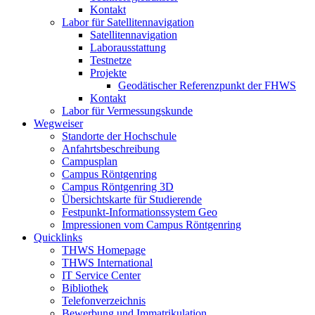
Kontakt
Labor für Satellitennavigation
Satellitennavigation
Laborausstattung
Testnetze
Projekte
Geodätischer Referenzpunkt der FHWS
Kontakt
Labor für Vermessungskunde
Wegweiser
Standorte der Hochschule
Anfahrtsbeschreibung
Campusplan
Campus Röntgenring
Campus Röntgenring 3D
Übersichtskarte für Studierende
Festpunkt-Informationssystem Geo
Impressionen vom Campus Röntgenring
Quicklinks
THWS Homepage
THWS International
IT Service Center
Bibliothek
Telefonverzeichnis
Bewerbung und Immatrikulation