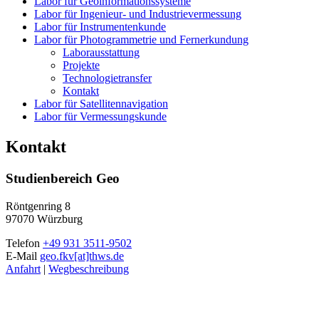
Labor für Geoinformationssysteme
Labor für Ingenieur- und Industrievermessung
Labor für Instrumentenkunde
Labor für Photogrammetrie und Fernerkundung
Laborausstattung
Projekte
Technologietransfer
Kontakt
Labor für Satellitennavigation
Labor für Vermessungskunde
Kontakt
Studienbereich Geo
Röntgenring 8
97070 Würzburg
Telefon
+49 931 3511-9502
E-Mail
geo.fkv[at]thws.de
Anfahrt
|
Wegbeschreibung