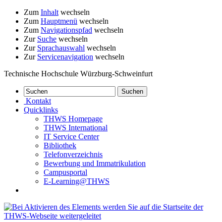
Zum
Inhalt
wechseln
Zum
Hauptmenü
wechseln
Zum
Navigationspfad
wechseln
Zur
Suche
wechseln
Zur
Sprachauswahl
wechseln
Zur
Servicenavigation
wechseln
Technische Hochschule Würzburg-Schweinfurt
Kontakt
Quicklinks
THWS Homepage
THWS International
IT Service Center
Bibliothek
Telefonverzeichnis
Bewerbung und Immatrikulation
Campusportal
E-Learning@THWS