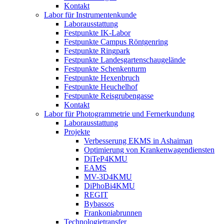
Kontakt
Labor für Instrumentenkunde
Laborausstattung
Festpunkte IK-Labor
Festpunkte Campus Röntgenring
Festpunkte Ringpark
Festpunkte Landesgartenschaugelände
Festpunkte Schenkenturm
Festpunkte Hexenbruch
Festpunkte Heuchelhof
Festpunkte Reisgrubengasse
Kontakt
Labor für Photogrammetrie und Fernerkundung
Laborausstattung
Projekte
Verbesserung EKMS in Ashaiman
Optimierung von Krankenwagendiensten
DiTeP4KMU
EAMS
MV-3D4KMU
DiPhoBi4KMU
REGIT
Bybassos
Frankoniabrunnen
Technologietransfer