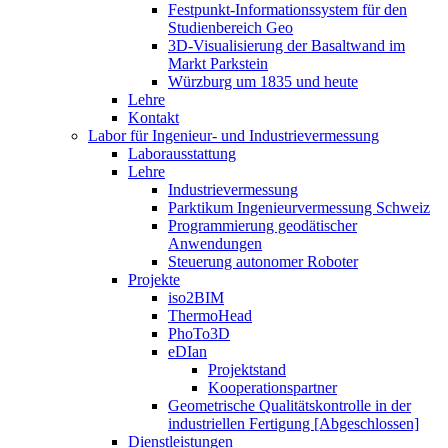
Festpunkt-Informationssystem für den
Studienbereich Geo
3D-Visualisierung der Basaltwand im
Markt Parkstein
Würzburg um 1835 und heute
Lehre
Kontakt
Labor für Ingenieur- und Industrievermessung
Laborausstattung
Lehre
Industrievermessung
Parktikum Ingenieurvermessung Schweiz
Programmierung geodätischer
Anwendungen
Steuerung autonomer Roboter
Projekte
iso2BIM
ThermoHead
PhoTo3D
eDIan
Projektstand
Kooperationspartner
Geometrische Qualitätskontrolle in der
industriellen Fertigung [Abgeschlossen]
Dienstleistungen