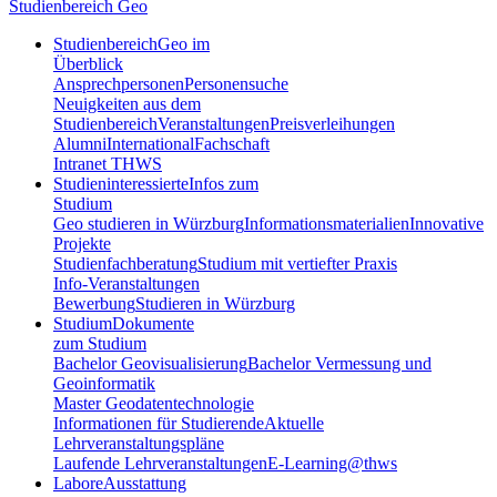
Studienbereich Geo
Studienbereich
Geo im
Überblick
Ansprechpersonen
Personensuche
Neuigkeiten aus dem
Studienbereich
Veranstaltungen
Preisverleihungen
Alumni
International
Fachschaft
Intranet THWS
Studieninteressierte
Infos zum
Studium
Geo studieren in Würzburg
Informationsmaterialien
Innovative
Projekte
Studienfachberatung
Studium mit vertiefter Praxis
Info-Veranstaltungen
Bewerbung
Studieren in Würzburg
Studium
Dokumente
zum Studium
Bachelor Geovisualisierung
Bachelor Vermessung und
Geoinformatik
Master Geodatentechnologie
Informationen für Studierende
Aktuelle
Lehrveranstaltungspläne
Laufende Lehrveranstaltungen
E-Learning@thws
Labore
Ausstattung