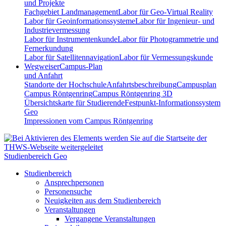
und Projekte
Fachgebiet Landmanagement
Labor für Geo-Virtual Reality
Labor für Geoinformationssysteme
Labor für Ingenieur- und
Industrievermessung
Labor für Instrumentenkunde
Labor für Photogrammetrie und
Fernerkundung
Labor für Satellitennavigation
Labor für Vermessungskunde
Wegweiser
Campus-Plan
und Anfahrt
Standorte der Hochschule
Anfahrtsbeschreibung
Campusplan
Campus Röntgenring
Campus Röntgenring 3D
Übersichtskarte für Studierende
Festpunkt-Informationssystem
Geo
Impressionen vom Campus Röntgenring
Studienbereich Geo
Studienbereich
Ansprechpersonen
Personensuche
Neuigkeiten aus dem Studienbereich
Veranstaltungen
Vergangene Veranstaltungen