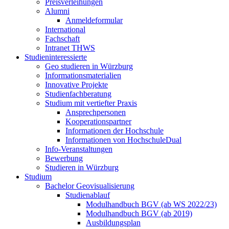
Preisverleihungen
Alumni
Anmeldeformular
International
Fachschaft
Intranet THWS
Studieninteressierte
Geo studieren in Würzburg
Informationsmaterialien
Innovative Projekte
Studienfachberatung
Studium mit vertiefter Praxis
Ansprechpersonen
Kooperationspartner
Informationen der Hochschule
Informationen von HochschuleDual
Info-Veranstaltungen
Bewerbung
Studieren in Würzburg
Studium
Bachelor Geovisualisierung
Studienablauf
Modulhandbuch BGV (ab WS 2022/23)
Modulhandbuch BGV (ab 2019)
Ausbildungsplan