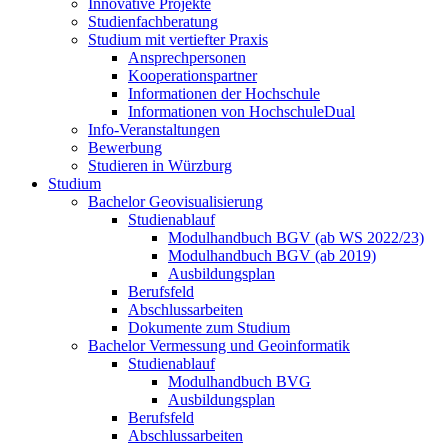
Innovative Projekte
Studienfachberatung
Studium mit vertiefter Praxis
Ansprechpersonen
Kooperationspartner
Informationen der Hochschule
Informationen von HochschuleDual
Info-Veranstaltungen
Bewerbung
Studieren in Würzburg
Studium
Bachelor Geovisualisierung
Studienablauf
Modulhandbuch BGV (ab WS 2022/23)
Modulhandbuch BGV (ab 2019)
Ausbildungsplan
Berufsfeld
Abschlussarbeiten
Dokumente zum Studium
Bachelor Vermessung und Geoinformatik
Studienablauf
Modulhandbuch BVG
Ausbildungsplan
Berufsfeld
Abschlussarbeiten