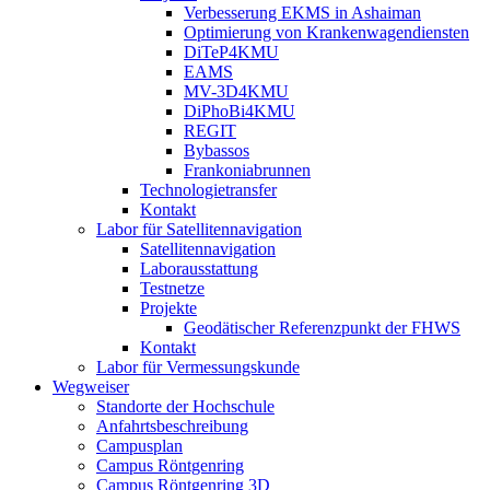
Verbesserung EKMS in Ashaiman
Optimierung von Krankenwagendiensten
DiTeP4KMU
EAMS
MV-3D4KMU
DiPhoBi4KMU
REGIT
Bybassos
Frankoniabrunnen
Technologietransfer
Kontakt
Labor für Satellitennavigation
Satellitennavigation
Laborausstattung
Testnetze
Projekte
Geodätischer Referenzpunkt der FHWS
Kontakt
Labor für Vermessungskunde
Wegweiser
Standorte der Hochschule
Anfahrtsbeschreibung
Campusplan
Campus Röntgenring
Campus Röntgenring 3D