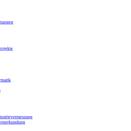
ihungen
rojekte
rmatik
e
dustrievermessung
Fernerkundung