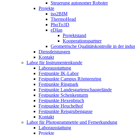
Steuerung autonomer Roboter
Projekte
iso2BIM
ThermoHead
PhoTo3D
eDIan
Projektstand
Kooperationspartner
Geometrische Qualitätskontrolle in der indu
Dienstleistungen
Kontakt
Labor für Instrumentenkunde
Laborausstattung
Festpunkte IK-Labor
Festpunkte Campus Röntgenring
Festpunkte Ringpark
Festpunkte Landesgartenschaugelände
Festpunkte Schenkenturm
Festpunkte Hexenbruch
Festpunkte Heuchelhof
Festpunkte Reisgrubengasse
Kontakt
Labor für Photogrammetrie und Fernerkundung
Laborausstattung
Projekte