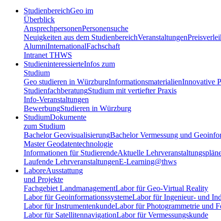
Studienbereich
Geo im
Überblick
Ansprechpersonen
Personensuche
Neuigkeiten aus dem Studienbereich
Veranstaltungen
Preisverle
Alumni
International
Fachschaft
Intranet THWS
Studieninteressierte
Infos zum
Studium
Geo studieren in Würzburg
Informationsmaterialien
Innovative P
Studienfachberatung
Studium mit vertiefter Praxis
Info-Veranstaltungen
Bewerbung
Studieren in Würzburg
Studium
Dokumente
zum Studium
Bachelor Geovisualisierung
Bachelor Vermessung und Geoinfo
Master Geodatentechnologie
Informationen für Studierende
Aktuelle Lehrveranstaltungsplän
Laufende Lehrveranstaltungen
E-Learning@thws
Labore
Ausstattung
und Projekte
Fachgebiet Landmanagement
Labor für Geo-Virtual Reality
Labor für Geoinformationssysteme
Labor für Ingenieur- und In
Labor für Instrumentenkunde
Labor für Photogrammetrie und 
Labor für Satellitennavigation
Labor für Vermessungskunde