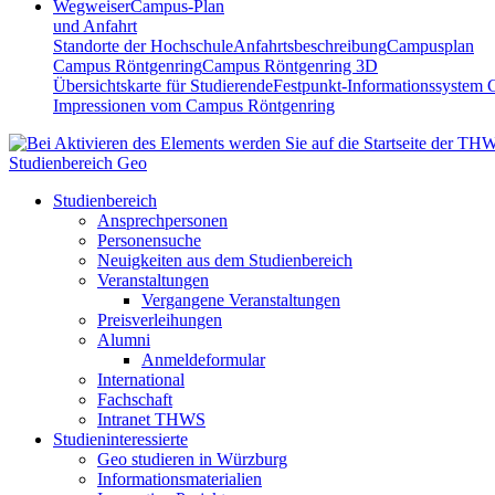
Wegweiser
Campus-Plan
und Anfahrt
Standorte der Hochschule
Anfahrtsbeschreibung
Campusplan
Campus Röntgenring
Campus Röntgenring 3D
Übersichtskarte für Studierende
Festpunkt-Informationssystem 
Impressionen vom Campus Röntgenring
Studienbereich Geo
Studienbereich
Ansprechpersonen
Personensuche
Neuigkeiten aus dem Studienbereich
Veranstaltungen
Vergangene Veranstaltungen
Preisverleihungen
Alumni
Anmeldeformular
International
Fachschaft
Intranet THWS
Studieninteressierte
Geo studieren in Würzburg
Informationsmaterialien