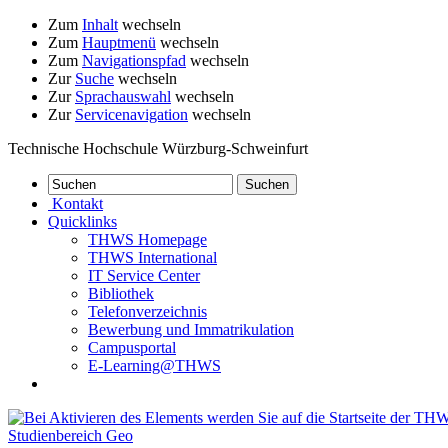
Zum
Inhalt
wechseln
Zum
Hauptmenü
wechseln
Zum
Navigationspfad
wechseln
Zur
Suche
wechseln
Zur
Sprachauswahl
wechseln
Zur
Servicenavigation
wechseln
Technische Hochschule Würzburg-Schweinfurt
Kontakt
Quicklinks
THWS Homepage
THWS International
IT Service Center
Bibliothek
Telefonverzeichnis
Bewerbung und Immatrikulation
Campusportal
E-Learning@THWS
Studienbereich Geo