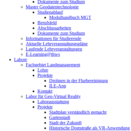
Dokumente zum Studium
Master Geodatentechnologie
Studienablauf
Modulhandbuch MGT
Berufsfeld
Abschlussarbeiten
Dokumente zum Studium
Informationen für Studierende
Aktuelle Lehrveranstaltungspläne
Laufende Lehrveranstaltungen
E-Learning@thws
Labore
Fachgebiet Landmanagement
Lehre
Projekte
Drohnen in der Flurbereinigung
ILE-App
Kontakt
Labor für Geo-Virtual Reality
Laborausstattung
Projekte
Stadtplan verständlich gemacht
Gartenstadt
Stadt der Zukunft
Historische Domstraße als VR-Anwendung