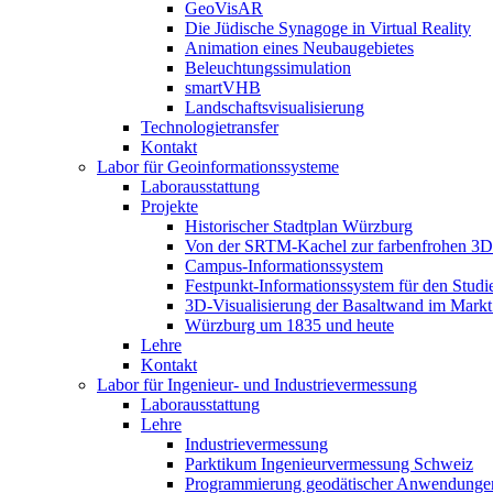
GeoVisAR
Die Jüdische Synagoge in Virtual Reality
Animation eines Neubaugebietes
Beleuchtungssimulation
smartVHB
Landschaftsvisualisierung
Technologietransfer
Kontakt
Labor für Geoinformationssysteme
Laborausstattung
Projekte
Historischer Stadtplan Würzburg
Von der SRTM-Kachel zur farbenfrohen 3D-
Campus-Informationssystem
Festpunkt-Informationssystem für den Stud
3D-Visualisierung der Basaltwand im Markt
Würzburg um 1835 und heute
Lehre
Kontakt
Labor für Ingenieur- und Industrievermessung
Laborausstattung
Lehre
Industrievermessung
Parktikum Ingenieurvermessung Schweiz
Programmierung geodätischer Anwendunge