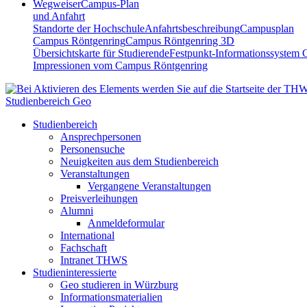
Wegweiser
Campus-Plan
und Anfahrt
Standorte der Hochschule
Anfahrtsbeschreibung
Campusplan
Campus Röntgenring
Campus Röntgenring 3D
Übersichtskarte für Studierende
Festpunkt-Informationssystem 
Impressionen vom Campus Röntgenring
Studienbereich Geo
Studienbereich
Ansprechpersonen
Personensuche
Neuigkeiten aus dem Studienbereich
Veranstaltungen
Vergangene Veranstaltungen
Preisverleihungen
Alumni
Anmeldeformular
International
Fachschaft
Intranet THWS
Studieninteressierte
Geo studieren in Würzburg
Informationsmaterialien