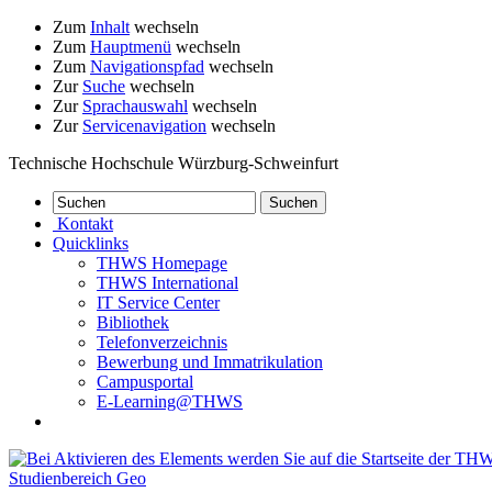
Zum
Inhalt
wechseln
Zum
Hauptmenü
wechseln
Zum
Navigationspfad
wechseln
Zur
Suche
wechseln
Zur
Sprachauswahl
wechseln
Zur
Servicenavigation
wechseln
Technische Hochschule Würzburg-Schweinfurt
Kontakt
Quicklinks
THWS Homepage
THWS International
IT Service Center
Bibliothek
Telefonverzeichnis
Bewerbung und Immatrikulation
Campusportal
E-Learning@THWS
Studienbereich Geo