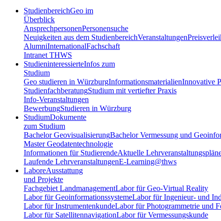
Studienbereich
Geo im
Überblick
Ansprechpersonen
Personensuche
Neuigkeiten aus dem Studienbereich
Veranstaltungen
Preisverle
Alumni
International
Fachschaft
Intranet THWS
Studieninteressierte
Infos zum
Studium
Geo studieren in Würzburg
Informationsmaterialien
Innovative P
Studienfachberatung
Studium mit vertiefter Praxis
Info-Veranstaltungen
Bewerbung
Studieren in Würzburg
Studium
Dokumente
zum Studium
Bachelor Geovisualisierung
Bachelor Vermessung und Geoinfo
Master Geodatentechnologie
Informationen für Studierende
Aktuelle Lehrveranstaltungsplän
Laufende Lehrveranstaltungen
E-Learning@thws
Labore
Ausstattung
und Projekte
Fachgebiet Landmanagement
Labor für Geo-Virtual Reality
Labor für Geoinformationssysteme
Labor für Ingenieur- und In
Labor für Instrumentenkunde
Labor für Photogrammetrie und 
Labor für Satellitennavigation
Labor für Vermessungskunde