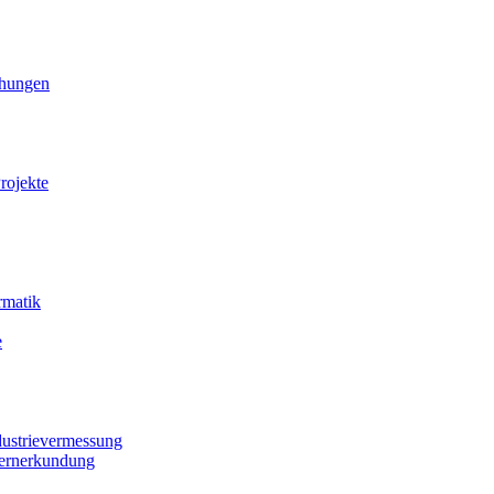
ihungen
rojekte
rmatik
e
dustrievermessung
Fernerkundung