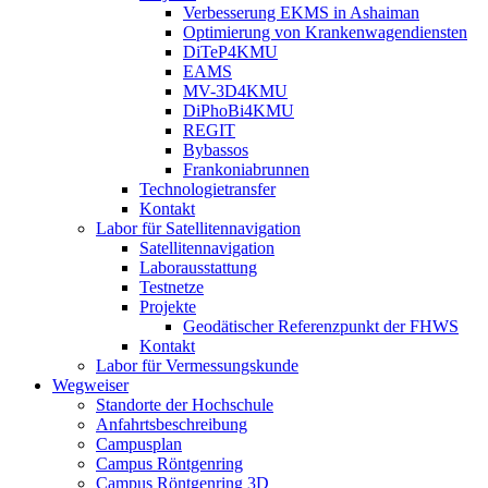
Verbesserung EKMS in Ashaiman
Optimierung von Krankenwagendiensten
DiTeP4KMU
EAMS
MV-3D4KMU
DiPhoBi4KMU
REGIT
Bybassos
Frankoniabrunnen
Technologietransfer
Kontakt
Labor für Satellitennavigation
Satellitennavigation
Laborausstattung
Testnetze
Projekte
Geodätischer Referenzpunkt der FHWS
Kontakt
Labor für Vermessungskunde
Wegweiser
Standorte der Hochschule
Anfahrtsbeschreibung
Campusplan
Campus Röntgenring
Campus Röntgenring 3D