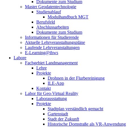
Dokumente zum Studium
Master Geodatentechnologie
Studienablauf
Modulhandbuch MGT
Berufsfeld
Abschlussarbeiten
Dokumente zum Studium
Informationen für Studierende
Aktuelle Lehrveranstaltungspläne
Laufende Lehrveranstaltungen
E-Learning@thws
Labore
Fachgebiet Landmanagement
Lehre
Projekte
Drohnen in der Flurbereinigung
ILE-App
Kontakt
Labor für Geo-Virtual Reality
Laborausstattung
Projekte
Stadtplan verständlich gemacht
Gartenstadt
Stadt der Zukunft
Historische Domstraße als VR-Anwendung