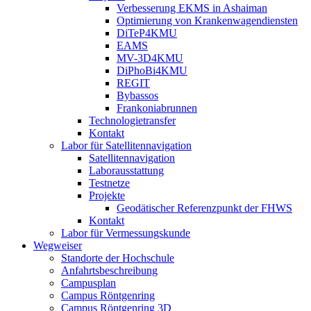
Verbesserung EKMS in Ashaiman
Optimierung von Krankenwagendiensten
DiTeP4KMU
EAMS
MV-3D4KMU
DiPhoBi4KMU
REGIT
Bybassos
Frankoniabrunnen
Technologietransfer
Kontakt
Labor für Satellitennavigation
Satellitennavigation
Laborausstattung
Testnetze
Projekte
Geodätischer Referenzpunkt der FHWS
Kontakt
Labor für Vermessungskunde
Wegweiser
Standorte der Hochschule
Anfahrtsbeschreibung
Campusplan
Campus Röntgenring
Campus Röntgenring 3D