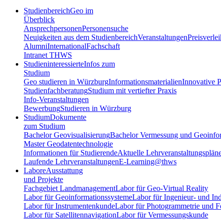
Studienbereich
Geo im
Überblick
Ansprechpersonen
Personensuche
Neuigkeiten aus dem Studienbereich
Veranstaltungen
Preisverle
Alumni
International
Fachschaft
Intranet THWS
Studieninteressierte
Infos zum
Studium
Geo studieren in Würzburg
Informationsmaterialien
Innovative P
Studienfachberatung
Studium mit vertiefter Praxis
Info-Veranstaltungen
Bewerbung
Studieren in Würzburg
Studium
Dokumente
zum Studium
Bachelor Geovisualisierung
Bachelor Vermessung und Geoinfo
Master Geodatentechnologie
Informationen für Studierende
Aktuelle Lehrveranstaltungsplän
Laufende Lehrveranstaltungen
E-Learning@thws
Labore
Ausstattung
und Projekte
Fachgebiet Landmanagement
Labor für Geo-Virtual Reality
Labor für Geoinformationssysteme
Labor für Ingenieur- und In
Labor für Instrumentenkunde
Labor für Photogrammetrie und 
Labor für Satellitennavigation
Labor für Vermessungskunde