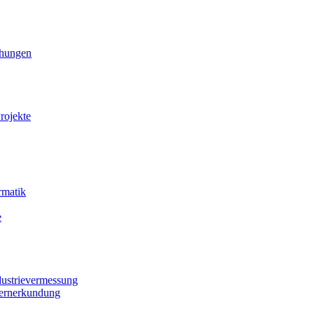
ihungen
rojekte
rmatik
e
dustrievermessung
Fernerkundung