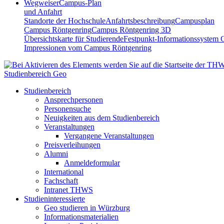
Wegweiser
Campus-Plan
und Anfahrt
Standorte der Hochschule
Anfahrtsbeschreibung
Campusplan
Campus Röntgenring
Campus Röntgenring 3D
Übersichtskarte für Studierende
Festpunkt-Informationssystem 
Impressionen vom Campus Röntgenring
Studienbereich Geo
Studienbereich
Ansprechpersonen
Personensuche
Neuigkeiten aus dem Studienbereich
Veranstaltungen
Vergangene Veranstaltungen
Preisverleihungen
Alumni
Anmeldeformular
International
Fachschaft
Intranet THWS
Studieninteressierte
Geo studieren in Würzburg
Informationsmaterialien