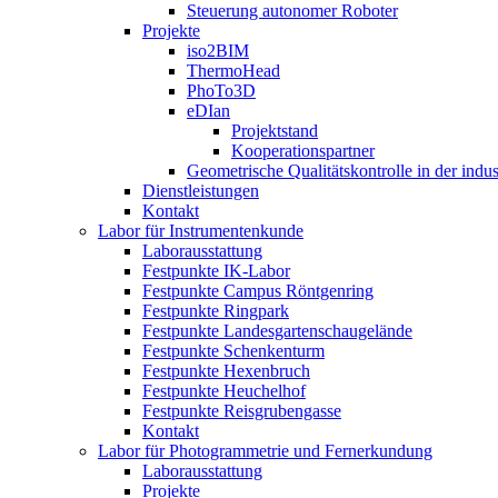
Steuerung autonomer Roboter
Projekte
iso2BIM
ThermoHead
PhoTo3D
eDIan
Projektstand
Kooperationspartner
Geometrische Qualitätskontrolle in der indu
Dienstleistungen
Kontakt
Labor für Instrumentenkunde
Laborausstattung
Festpunkte IK-Labor
Festpunkte Campus Röntgenring
Festpunkte Ringpark
Festpunkte Landesgartenschaugelände
Festpunkte Schenkenturm
Festpunkte Hexenbruch
Festpunkte Heuchelhof
Festpunkte Reisgrubengasse
Kontakt
Labor für Photogrammetrie und Fernerkundung
Laborausstattung
Projekte