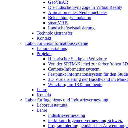
GeoVisAR
Die Jüdische Synagoge in Virtual Reality
Animation eines Neubaugebietes
Beleuchtungssimulation
smartVHB
Landschaftsvisualisierung
Technologietransfer
Kontakt
Labor für Geoinformationssysteme
Laborausstattung
Projekte
Historischer Stadtplan Würzburg
Von der SRTM-Kachel zur farbenfrohen 3D-
Campus-Informationssystem
Festpunkt-Informationssystem für den Stud
3D-Visualisierung der Basaltwand im Markt
Würzburg um 1835 und heute
Lehre
Kontakt
Labor für Ingenieur- und Industrievermessung
Laborausstattung
Lehre
Industrievermessung
Parktikum Ingenieurvermessung Schweiz
Programmierung geodätischer Anwendunge