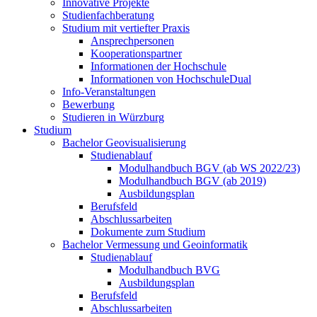
Innovative Projekte
Studienfachberatung
Studium mit vertiefter Praxis
Ansprechpersonen
Kooperationspartner
Informationen der Hochschule
Informationen von HochschuleDual
Info-Veranstaltungen
Bewerbung
Studieren in Würzburg
Studium
Bachelor Geovisualisierung
Studienablauf
Modulhandbuch BGV (ab WS 2022/23)
Modulhandbuch BGV (ab 2019)
Ausbildungsplan
Berufsfeld
Abschlussarbeiten
Dokumente zum Studium
Bachelor Vermessung und Geoinformatik
Studienablauf
Modulhandbuch BVG
Ausbildungsplan
Berufsfeld
Abschlussarbeiten