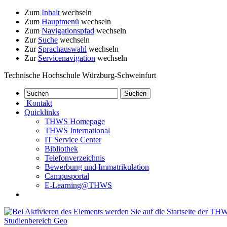
Zum
Inhalt
wechseln
Zum
Hauptmenü
wechseln
Zum
Navigationspfad
wechseln
Zur
Suche
wechseln
Zur
Sprachauswahl
wechseln
Zur
Servicenavigation
wechseln
Technische Hochschule Würzburg-Schweinfurt
Kontakt
Quicklinks
THWS Homepage
THWS International
IT Service Center
Bibliothek
Telefonverzeichnis
Bewerbung und Immatrikulation
Campusportal
E-Learning@THWS
Studienbereich Geo