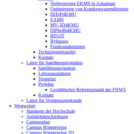
Verbesserung EKMS in Ashaiman
Optimierung von Krankenwagendiensten
DiTeP4KMU
EAMS
MV-3D4KMU
DiPhoBi4KMU
REGIT
Bybassos
Frankoniabrunnen
Technologietransfer
Kontakt
Labor für Satellitennavigation
Satellitennavigation
Laborausstattung
Testnetze
Projekte
Geodätischer Referenzpunkt der FHWS
Kontakt
Labor für Vermessungskunde
Wegweiser
Standorte der Hochschule
Anfahrtsbeschreibung
Campusplan
Campus Röntgenring
Campus Röntgenring 3D