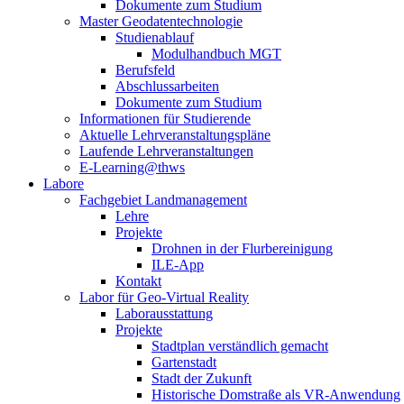
Dokumente zum Studium
Master Geodatentechnologie
Studienablauf
Modulhandbuch MGT
Berufsfeld
Abschlussarbeiten
Dokumente zum Studium
Informationen für Studierende
Aktuelle Lehrveranstaltungspläne
Laufende Lehrveranstaltungen
E-Learning@thws
Labore
Fachgebiet Landmanagement
Lehre
Projekte
Drohnen in der Flurbereinigung
ILE-App
Kontakt
Labor für Geo-Virtual Reality
Laborausstattung
Projekte
Stadtplan verständlich gemacht
Gartenstadt
Stadt der Zukunft
Historische Domstraße als VR-Anwendung