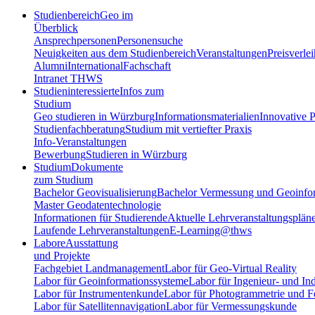
Studienbereich
Geo im
Überblick
Ansprechpersonen
Personensuche
Neuigkeiten aus dem Studienbereich
Veranstaltungen
Preisverle
Alumni
International
Fachschaft
Intranet THWS
Studieninteressierte
Infos zum
Studium
Geo studieren in Würzburg
Informationsmaterialien
Innovative P
Studienfachberatung
Studium mit vertiefter Praxis
Info-Veranstaltungen
Bewerbung
Studieren in Würzburg
Studium
Dokumente
zum Studium
Bachelor Geovisualisierung
Bachelor Vermessung und Geoinfo
Master Geodatentechnologie
Informationen für Studierende
Aktuelle Lehrveranstaltungsplän
Laufende Lehrveranstaltungen
E-Learning@thws
Labore
Ausstattung
und Projekte
Fachgebiet Landmanagement
Labor für Geo-Virtual Reality
Labor für Geoinformationssysteme
Labor für Ingenieur- und In
Labor für Instrumentenkunde
Labor für Photogrammetrie und 
Labor für Satellitennavigation
Labor für Vermessungskunde