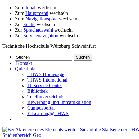
Zum
Inhalt
wechseln
Zum
Hauptmenü
wechseln
Zum
Navigationspfad
wechseln
Zur
Suche
wechseln
Zur
Sprachauswahl
wechseln
Zur
Servicenavigation
wechseln
Technische Hochschule Würzburg-Schweinfurt
Kontakt
Quicklinks
THWS Homepage
THWS International
IT Service Center
Bibliothek
Telefonverzeichnis
Bewerbung und Immatrikulation
Campusportal
E-Learning@THWS
Studienbereich Geo