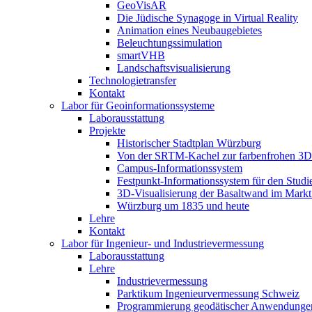
GeoVisAR
Die Jüdische Synagoge in Virtual Reality
Animation eines Neubaugebietes
Beleuchtungssimulation
smartVHB
Landschaftsvisualisierung
Technologietransfer
Kontakt
Labor für Geoinformationssysteme
Laborausstattung
Projekte
Historischer Stadtplan Würzburg
Von der SRTM-Kachel zur farbenfrohen 3D-
Campus-Informationssystem
Festpunkt-Informationssystem für den Stud
3D-Visualisierung der Basaltwand im Markt
Würzburg um 1835 und heute
Lehre
Kontakt
Labor für Ingenieur- und Industrievermessung
Laborausstattung
Lehre
Industrievermessung
Parktikum Ingenieurvermessung Schweiz
Programmierung geodätischer Anwendunge