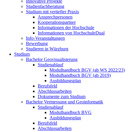
Innovative Projekte
Studienfachberatung
Studium mit vertiefter Praxis
Ansprechpersonen
Kooperationspartner
Informationen der Hochschule
Informationen von HochschuleDual
Info-Veranstaltungen
Bewerbung
Studieren in Würzburg
Studium
Bachelor Geovisualisierung
Studienablauf
Modulhandbuch BGV (ab WS 2022/23)
Modulhandbuch BGV (ab 2019)
Ausbildungsplan
Berufsfeld
Abschlussarbeiten
Dokumente zum Studium
Bachelor Vermessung und Geoinformatik
Studienablauf
Modulhandbuch BVG
Ausbildungsplan
Berufsfeld
Abschlussarbeiten