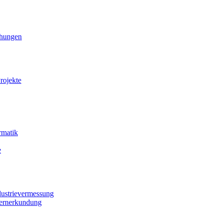
ihungen
rojekte
rmatik
e
dustrievermessung
Fernerkundung