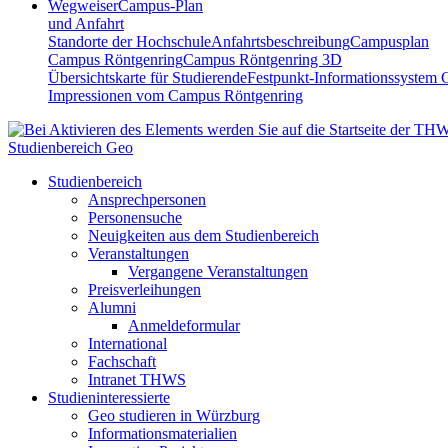
Wegweiser
Campus-Plan
und Anfahrt
Standorte der Hochschule
Anfahrtsbeschreibung
Campusplan
Campus Röntgenring
Campus Röntgenring 3D
Übersichtskarte für Studierende
Festpunkt-Informationssystem 
Impressionen vom Campus Röntgenring
Studienbereich Geo
Studienbereich
Ansprechpersonen
Personensuche
Neuigkeiten aus dem Studienbereich
Veranstaltungen
Vergangene Veranstaltungen
Preisverleihungen
Alumni
Anmeldeformular
International
Fachschaft
Intranet THWS
Studieninteressierte
Geo studieren in Würzburg
Informationsmaterialien