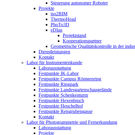
Steuerung autonomer Roboter
Projekte
iso2BIM
ThermoHead
PhoTo3D
eDIan
Projektstand
Kooperationspartner
Geometrische Qualitätskontrolle in der indu
Dienstleistungen
Kontakt
Labor für Instrumentenkunde
Laborausstattung
Festpunkte IK-Labor
Festpunkte Campus Röntgenring
Festpunkte Ringpark
Festpunkte Landesgartenschaugelände
Festpunkte Schenkenturm
Festpunkte Hexenbruch
Festpunkte Heuchelhof
Festpunkte Reisgrubengasse
Kontakt
Labor für Photogrammetrie und Fernerkundung
Laborausstattung
Projekte