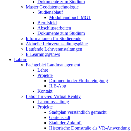
Dokumente zum Studium
Master Geodatentechnologie
Studienablauf
Modulhandbuch MGT
Berufsfeld
Abschlussarbeiten
Dokumente zum Studium
Informationen für Studierende
Aktuelle Lehrveranstaltungspläne
Laufende Lehrveranstaltungen
E-Learning@thws
Labore
Fachgebiet Landmanagement
Lehre
Projekte
Drohnen in der Flurbereinigung
ILE-App
Kontakt
Labor für Geo-Virtual Reality
Laborausstattung
Projekte
Stadtplan verständlich gemacht
Gartenstadt
Stadt der Zukunft
Historische Domstraße als VR-Anwendung