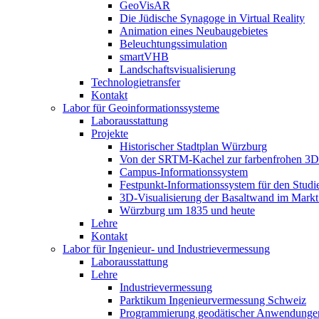
GeoVisAR
Die Jüdische Synagoge in Virtual Reality
Animation eines Neubaugebietes
Beleuchtungssimulation
smartVHB
Landschaftsvisualisierung
Technologietransfer
Kontakt
Labor für Geoinformationssysteme
Laborausstattung
Projekte
Historischer Stadtplan Würzburg
Von der SRTM-Kachel zur farbenfrohen 3D-
Campus-Informationssystem
Festpunkt-Informationssystem für den Stud
3D-Visualisierung der Basaltwand im Markt
Würzburg um 1835 und heute
Lehre
Kontakt
Labor für Ingenieur- und Industrievermessung
Laborausstattung
Lehre
Industrievermessung
Parktikum Ingenieurvermessung Schweiz
Programmierung geodätischer Anwendunge