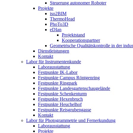
Steuerung autonomer Roboter
Projekte
iso2BIM
ThermoHead
PhoTo3D
eDIan
Projektstand
Kooperationspartner
Geometrische Qualitätskontrolle in der indu
Dienstleistungen
Kontakt
Labor für Instrumentenkunde
Laborausstattung
Festpunkte IK-Labor
Festpunkte Campus Röntgenring
Festpunkte Ringpark
Festpunkte Landesgartenschaugelände
Festpunkte Schenkenturm
Festpunkte Hexenbruch
Festpunkte Heuchelhof
Festpunkte Reisgrubengasse
Kontakt
Labor für Photogrammetrie und Fernerkundung
Laborausstattung
Projekte