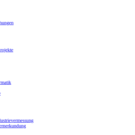
ihungen
rojekte
rmatik
e
dustrievermessung
Fernerkundung