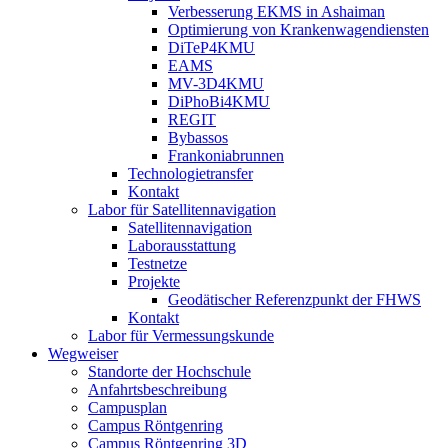
Verbesserung EKMS in Ashaiman
Optimierung von Krankenwagendiensten
DiTeP4KMU
EAMS
MV-3D4KMU
DiPhoBi4KMU
REGIT
Bybassos
Frankoniabrunnen
Technologietransfer
Kontakt
Labor für Satellitennavigation
Satellitennavigation
Laborausstattung
Testnetze
Projekte
Geodätischer Referenzpunkt der FHWS
Kontakt
Labor für Vermessungskunde
Wegweiser
Standorte der Hochschule
Anfahrtsbeschreibung
Campusplan
Campus Röntgenring
Campus Röntgenring 3D