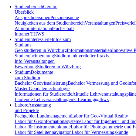
Studienbereich
Geo im
Überblick
Ansprechpersonen
Personensuche
Neuigkeiten aus dem Studienbereich
Veranstaltungen
Preisverle
Alumni
International
Fachschaft
Intranet THWS
Studieninteressierte
Infos zum
Studium
Geo studieren in Würzburg
Informationsmaterialien
Innovative P
Studienfachberatung
Studium mit vertiefter Praxis
Info-Veranstaltungen
Bewerbung
Studieren in Würzburg
Studium
Dokumente
zum Studium
Bachelor Geovisualisierung
Bachelor Vermessung und Geoinfo
Master Geodatentechnologie
Informationen für Studierende
Aktuelle Lehrveranstaltungsplän
Laufende Lehrveranstaltungen
E-Learning@thws
Labore
Ausstattung
und Projekte
Fachgebiet Landmanagement
Labor für Geo-Virtual Reality
Labor für Geoinformationssysteme
Labor für Ingenieur- und In
Labor für Instrumentenkunde
Labor für Photogrammetrie und 
Labor für Satellitennavigation
Labor für Vermessungskunde