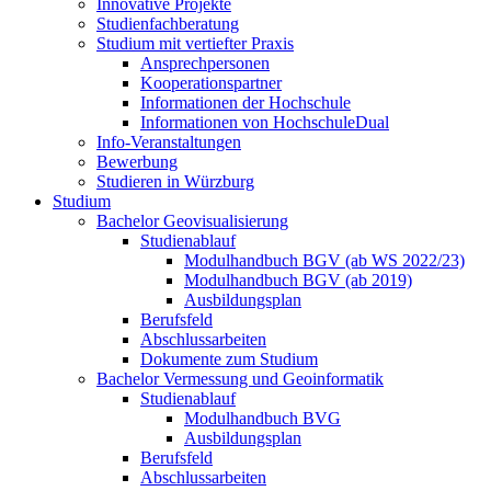
Innovative Projekte
Studienfachberatung
Studium mit vertiefter Praxis
Ansprechpersonen
Kooperationspartner
Informationen der Hochschule
Informationen von HochschuleDual
Info-Veranstaltungen
Bewerbung
Studieren in Würzburg
Studium
Bachelor Geovisualisierung
Studienablauf
Modulhandbuch BGV (ab WS 2022/23)
Modulhandbuch BGV (ab 2019)
Ausbildungsplan
Berufsfeld
Abschlussarbeiten
Dokumente zum Studium
Bachelor Vermessung und Geoinformatik
Studienablauf
Modulhandbuch BVG
Ausbildungsplan
Berufsfeld
Abschlussarbeiten