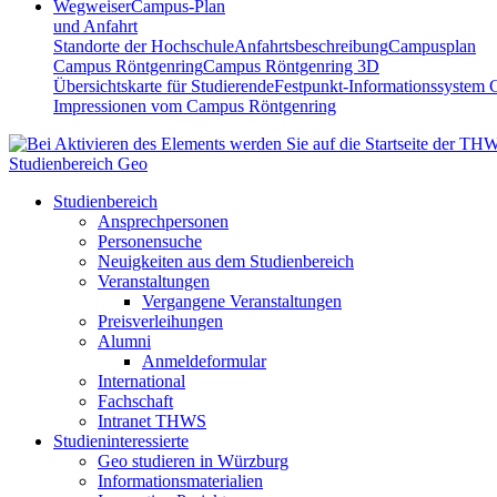
Wegweiser
Campus-Plan
und Anfahrt
Standorte der Hochschule
Anfahrtsbeschreibung
Campusplan
Campus Röntgenring
Campus Röntgenring 3D
Übersichtskarte für Studierende
Festpunkt-Informationssystem 
Impressionen vom Campus Röntgenring
Studienbereich Geo
Studienbereich
Ansprechpersonen
Personensuche
Neuigkeiten aus dem Studienbereich
Veranstaltungen
Vergangene Veranstaltungen
Preisverleihungen
Alumni
Anmeldeformular
International
Fachschaft
Intranet THWS
Studieninteressierte
Geo studieren in Würzburg
Informationsmaterialien