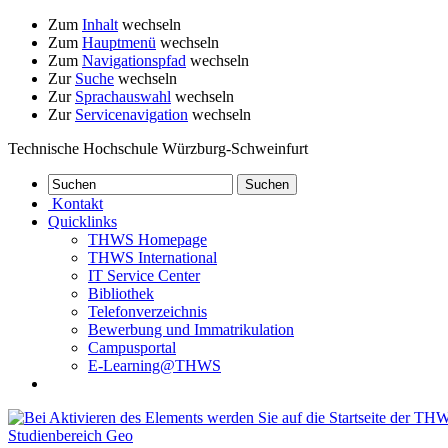
Zum
Inhalt
wechseln
Zum
Hauptmenü
wechseln
Zum
Navigationspfad
wechseln
Zur
Suche
wechseln
Zur
Sprachauswahl
wechseln
Zur
Servicenavigation
wechseln
Technische Hochschule Würzburg-Schweinfurt
Kontakt
Quicklinks
THWS Homepage
THWS International
IT Service Center
Bibliothek
Telefonverzeichnis
Bewerbung und Immatrikulation
Campusportal
E-Learning@THWS
Studienbereich Geo