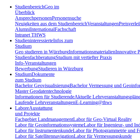
Studienbereich
Geo im
Überblick
Ansprechpersonen
Personensuche
Neuigkeiten aus dem Studienbereich
Veranstaltungen
Preisverle
Alumni
International
Fachschaft
Intranet THWS
Studieninteressierte
Infos zum
Studium
Geo studieren in Würzburg
Informationsmaterialien
Innovative P
Studienfachberatung
Studium mit vertiefter Praxis
Info-Veranstaltungen
Bewerbung
Studieren in Würzburg
Studium
Dokumente
zum Studium
Bachelor Geovisualisierung
Bachelor Vermessung und Geoinfo
Master Geodatentechnologie
Informationen für Studierende
Aktuelle Lehrveranstaltungsplän
Laufende Lehrveranstaltungen
E-Learning@thws
Labore
Ausstattung
und Projekte
Fachgebiet Landmanagement
Labor für Geo-Virtual Reality
Labor für Geoinformationssysteme
Labor für Ingenieur- und In
Labor für Instrumentenkunde
Labor für Photogrammetrie und 
Labor für Satellitennavigation
Labor für Vermessungskunde