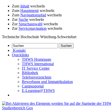
Zum
Inhalt
wechseln
Zum
Hauptmenü
wechseln
Zum
Navigationspfad
wechseln
Zur
Suche
wechseln
Zur
Sprachauswahl
wechseln
Zur
Servicenavigation
wechseln
Technische Hochschule Würzburg-Schweinfurt
Kontakt
Quicklinks
THWS Homepage
THWS International
IT Service Center
Bibliothek
Telefonverzeichnis
Bewerbung und Immatrikulation
Campusportal
E-Learning@THWS
Studienbereich Geo