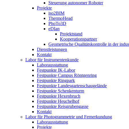
Steuerung autonomer Roboter
Projekte
iso2BIM
ThermoHead
PhoTo3D
eDIan
Projektstand
Kooperationspartner
Geometrische Qualitätskontrolle in der indu
Dienstleistungen
Kontakt
Labor für Instrumentenkunde
Laborausstattung
Festpunkte IK-Labor
Festpunkte Campus Röntgenring
Festpunkte Ringpark
Festpunkte Landesgartenschaugelände
Festpunkte Schenkenturm
Festpunkte Hexenbruch
Festpunkte Heuchelhof
Festpunkte Reisgrubengasse
Kontakt
Labor für Photogrammetrie und Fernerkundung
Laborausstattung
Projekte