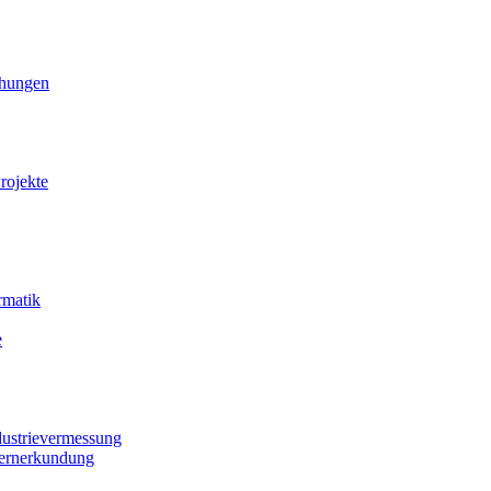
ihungen
rojekte
rmatik
e
dustrievermessung
Fernerkundung