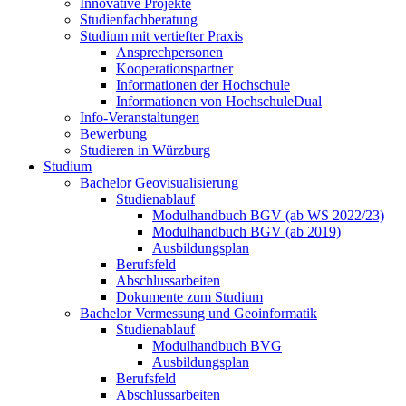
Innovative Projekte
Studienfachberatung
Studium mit vertiefter Praxis
Ansprechpersonen
Kooperationspartner
Informationen der Hochschule
Informationen von HochschuleDual
Info-Veranstaltungen
Bewerbung
Studieren in Würzburg
Studium
Bachelor Geovisualisierung
Studienablauf
Modulhandbuch BGV (ab WS 2022/23)
Modulhandbuch BGV (ab 2019)
Ausbildungsplan
Berufsfeld
Abschlussarbeiten
Dokumente zum Studium
Bachelor Vermessung und Geoinformatik
Studienablauf
Modulhandbuch BVG
Ausbildungsplan
Berufsfeld
Abschlussarbeiten