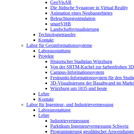
GeoVisAR
Die Jüdische Synagoge in Virtual Reality
Animation eines Neubaugebietes
Beleuchtungssimulation
smartVHB
Landschaftsvisualisierung
Technologietransfer
Kontakt
Labor für Geoinformationssysteme
Laborausstattung
Projekte
Historischer Stadtplan Würzburg
Von der SRTM-Kachel zur farbenfrohen 3D-
Campus-Informationssystem
Festpunkt-Informationssystem für den Stud
3D-Visualisierung der Basaltwand im Markt
Würzburg um 1835 und heute
Lehre
Kontakt
Labor für Ingenieur- und Industrievermessung
Laborausstattung
Lehre
Industrievermessung
Parktikum Ingenieurvermessung Schweiz
Programmierung geodätischer Anwendunge