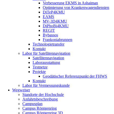
Verbesserung EKMS in Ashaiman
Optimierung von Krankenwagendiensten
DiTeP4KMU
EAMS
MV-3D4KMU
DiPhoBi4KMU
REGIT
Bybassos
Frankoniabrunnen
Technologietransfer
Kontakt
Labor für Satellitennavigation
Satellitennavigation
Laborausstattung
Testnetze
Projekte
Geodätischer Referenzpunkt der FHWS
Kontakt
Labor für Vermessungskunde
Wegweiser
Standorte der Hochschule
Anfahrtsbeschreibung
Campusplan
Campus Röntgenring
Campus Röntgenring 3D