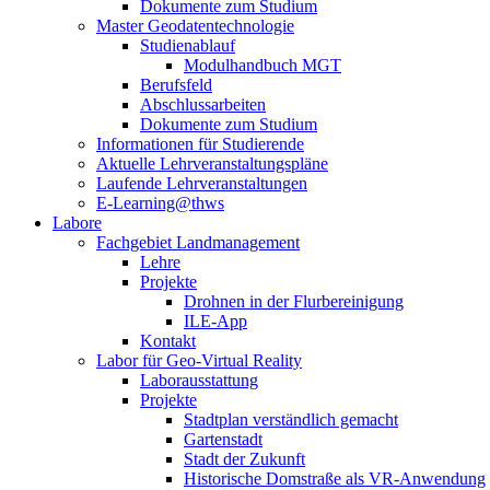
Dokumente zum Studium
Master Geodatentechnologie
Studienablauf
Modulhandbuch MGT
Berufsfeld
Abschlussarbeiten
Dokumente zum Studium
Informationen für Studierende
Aktuelle Lehrveranstaltungspläne
Laufende Lehrveranstaltungen
E-Learning@thws
Labore
Fachgebiet Landmanagement
Lehre
Projekte
Drohnen in der Flurbereinigung
ILE-App
Kontakt
Labor für Geo-Virtual Reality
Laborausstattung
Projekte
Stadtplan verständlich gemacht
Gartenstadt
Stadt der Zukunft
Historische Domstraße als VR-Anwendung