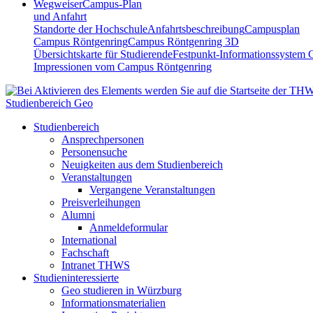
Wegweiser
Campus-Plan
und Anfahrt
Standorte der Hochschule
Anfahrtsbeschreibung
Campusplan
Campus Röntgenring
Campus Röntgenring 3D
Übersichtskarte für Studierende
Festpunkt-Informationssystem 
Impressionen vom Campus Röntgenring
Studienbereich Geo
Studienbereich
Ansprechpersonen
Personensuche
Neuigkeiten aus dem Studienbereich
Veranstaltungen
Vergangene Veranstaltungen
Preisverleihungen
Alumni
Anmeldeformular
International
Fachschaft
Intranet THWS
Studieninteressierte
Geo studieren in Würzburg
Informationsmaterialien